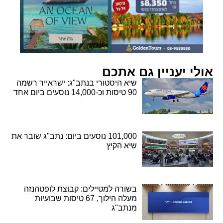
אולי יעניין גם אתכם
שיא היסטורי בנתב"ג: ישראייר רשמה
90 טיסות וכ-14,000 נוסעים ביום אחד
101,000 נוסעים ביום: נתב"ג שובר את
שיא הקיץ
בשורה למטיילים: קבוצת לופטהנזה
מעלה הילוך, 67 טיסות שבועיות
מנתב"ג