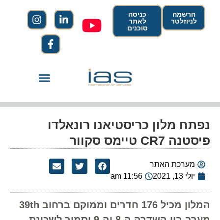
הרשמה
כניסה
לניוזלטר
לאתר
סוכנים
נפתח מלון כריסטיאנו רונאלדו
פיסטנה CR7 טיימס סקוור
מערכת האתר
יולי 13, 2021
11:56 am
המלון מכיל 176 חדרים וממוקם ברחוב 39th
מערב בין השדרה ה-8 וה-9 וסמוך לשכונת