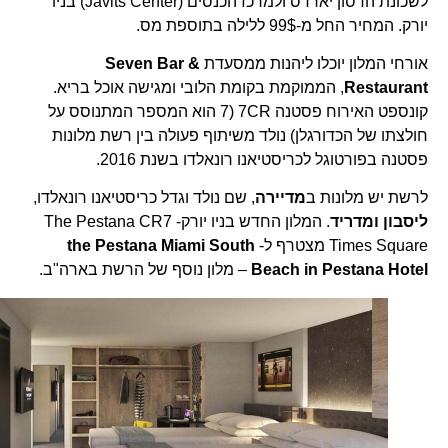
לשכונת הדסון יארדס ולמרכז הכנסים (Javits Center) בניו
יורק. המחיר החל מ-99$ ללילה בתוספת מס.
אורחי המלון יוכלו ליהנות ממסעדת
Seven Bar &
Restaurant
, הממוקמת בקומת הלובי ומגישה אוכל בריא.
קונספט האירוח פסטנה 7CR (7 הוא המספר המתנוסס על
חולצתו של הכדורגלן) נולד משיתוף פעולה בין רשת מלונות
פסטנה בפורטוגל לכריסטיאנו רונאלדו בשנת 2016.
לרשת יש מלונות ב
מדיירה
, שם נולד וגדל כריסטיאנו רונאלדו,
ליסבון ומדריד
. המלון החדש בניו יורק- The Pestana CR7
Times Square מצטרף ל-
the Pestana Miami South
Beach in Pestana Hotel
– מלון נוסף של הרשת בארה"ב.