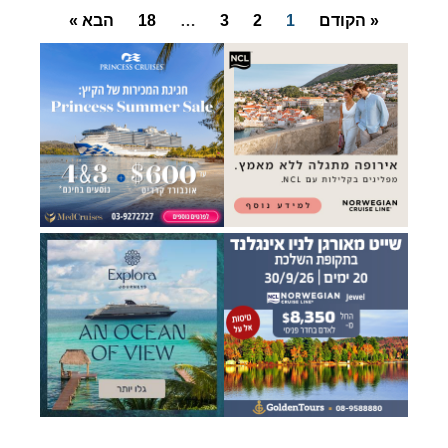
« הקודם
1
2
3
…
18
הבא »