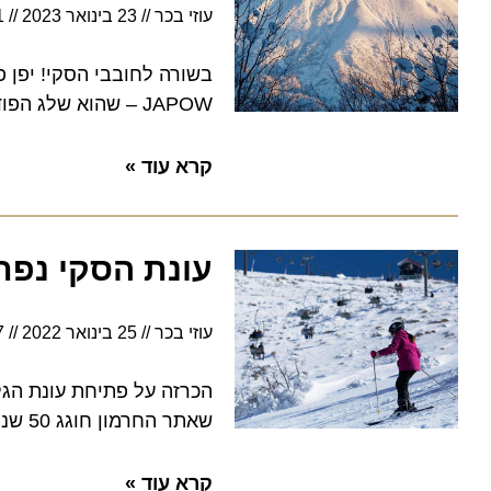
עוזי בכר
23 בינואר 2023
6:11
בשורה לחובבי הסקי! יפן פתח
JAPOW – שהוא שלג הפודרה הייחודי האהוב על גולשי הסקי
קרא עוד »
עונת הסקי נפתחה: 50 שנים של סקי באתר 
עוזי בכר
25 בינואר 2022
4:57
הכרזה על פתיחת עונת הגלישה
שאתר החרמון חוגג 50 שנים להיווסדו, עם כ-60 סמ' שלג במפלס בתחתון וכ-80 סמ' בעליון
קרא עוד »