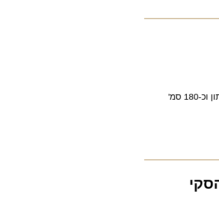
מפלס השלג המעודכן בסיומה של המערכת האחרונה עומד על כ-120 סמ' במפלס התחתון וכ-180 סמ'
י