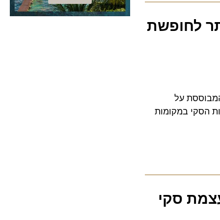
ר לחופשת
וססת על
סקי במקומות