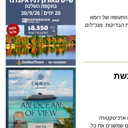
ל נמלי התעופה של רומא
דיקות. מנכ"לים
ת
כיטקטורה
משנים את כל