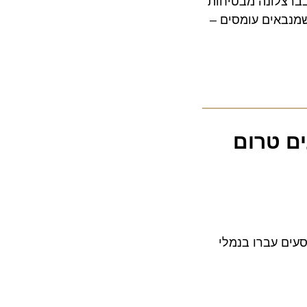
צלונה מבטיחות
באים עומסים –
 טרום
ACI) עולה כי 2.5 מיליארד נוסעים עברו בנמלי