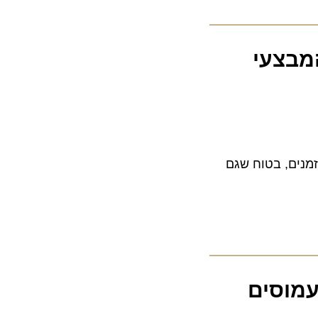
בצעי
ם, בטוח שגם
וסים