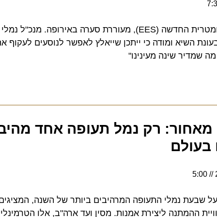
מערכת הכניסה/יציאה הביומטרית החדשה (EES), מעוררת סערה באירופה. מנכ"
 השיא ומודה כי ייתכן שייאלץ לאפשר לנוסעים לעקוף את הב
מדיר שינה מעינינו"
אחור: רק נמל תעופה אחד מהיבש
עולם
 שבעת נמלי התעופה המרהיבים ביותר של השנה, המציגים אר
ההמתנה ליצירת אמנות. מסין ועד ארה"ב, אלו הטרמינלים ש