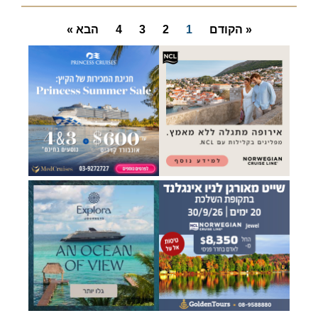
« הקודם
1
2
3
4
הבא »