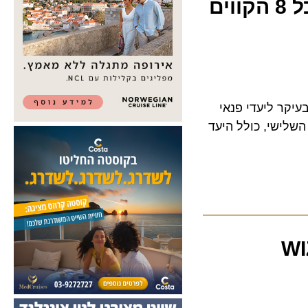
ה-Boeing 777 של אייר קנדה עם 440 מושבים – כל 8 הקווים
ואינג 777-300ER, המיועדת בעיקר ליעדי פנאי
שי, כולל היעד
 WIZZ