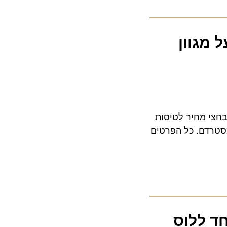
ארקיע: הנחה של 50% על מגוון
 מחיר לטיסות
 מההטבה המטורפת בין השעות 20:00 ל-22:00: אמסטרדם. כל הפרטים
 ללוס