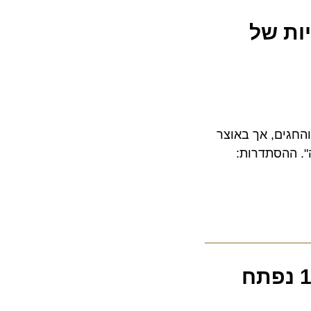
 של
ים, אך באוצר
ההסתדרות:
עלייה החדה בתנועת הנוסעים: טרמינל 1 נפתח