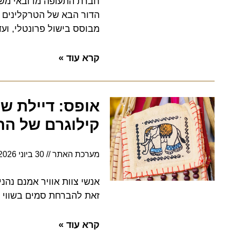
חברת התעופה מדובאי משקיעה ע
הדור הבא של הטרקלינים מציע
מבוסס בישול פרונטלי, ועד ל
קרא עוד »
אופס: דיילת של ת
קילוגרם של הרואי
מערכת האתר
30 ביוני 2026
6:35
זאת להברחת סמים בשווי 500 אלף דולר אוסטרלי הסתיים במעצר דרמטי בנמל התעופה במלבורן
קרא עוד »