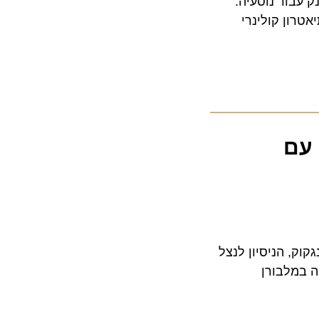
ור נוסעיה.
ן קולינרי
ם
לה למעבר בין מדינות, אך עבור דיילת בת 26 מבנגקוק, הניסיון לנצל