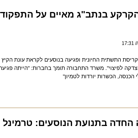
קע בנתב"ג מאיים על התפקודיות
ת התשתית החיונית ופגיעה בנוסעים לקראת עונת הקיץ והחג
 לפיצוי". משרד התחבורה תומך בחברות: "הייתה פגיעה". 
סה, הכשרות יורדות לטמיון"
על רקע ה