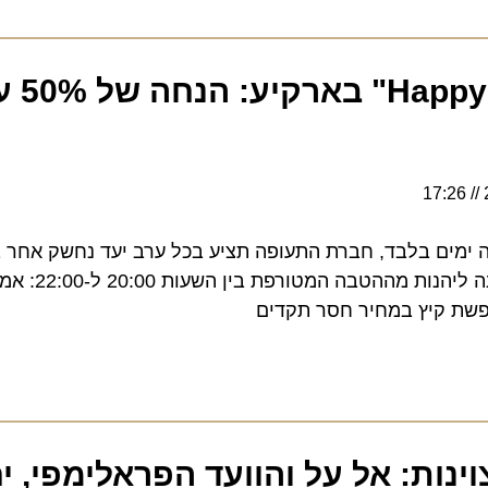
מבצע "Happy Hours" ב
ם בלבד, חברת התעופה תציע בכל ערב יעד נחשק אחר בחצי
במהלך חודש יולי. הראשונה ליהנות
קיץ במחיר חסר תקדים
ת: אל על והוועד הפראלימפי, יחד