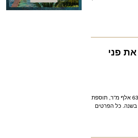
ת פני
ות התעופה מפרסמת מכרז ענק להרחבת טרמינל 3 בנתב"ג. אגף חדש בשטח 63 אלף מ"ר, תוספת