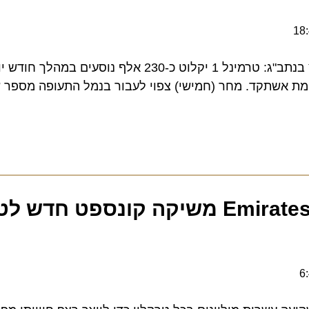
היערכות שיא לעומסי הקיץ בנתב"ג: טרמינל 1 יקלוט כ-230 אלף נוסעים ב
השקעת עתק: Emirates משיקה קונספט חדש לט