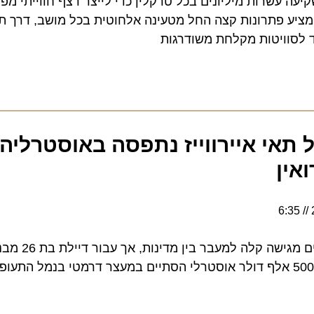
שרות מיליונים בכל טרקלין כדי לייצר רצף חווייתי מפנק עב
 פתרונות קצה החל מטעינה אלחוטית בכל מושב, דרך תיאטרו
סוויטות מקלחת משודרגות
אי איירווייז נתפסה באוסטרליה ע
ן
אנשי צוות אוויר אמנם נהנים מגישה ק