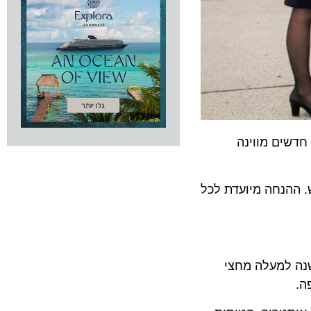
ת הבסיס החדש שלה בוינה, אוסטריה ומוסיפה 5 קווים חדשים מווינה
הפועלים מהבסיס החדש. ההנחה מיועדת לכל
חל מ-19.99 אירו לטיסה. עד כה Wizz Air מכרה השנה למעלה מחצי