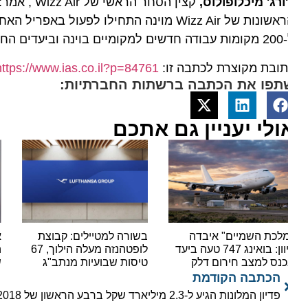
ורג'
מיכלופולוס,
קצין הסחר הרא
ם בוינה וביעדים החדשים."
ובת מקוצרת לכתבה זו:
https://www.ias.co.il?p=84761
תפו את הכתבה ברשתות החברתיות:
ולי יעניין גם אתכם
לכת השמיים" איבדה
בשורה למטיילים: קבוצת
אל ע
כיוון: בואינג 747 טעה ביעד
לופטהנזה מעלה הילוך, 67
כנס למצב חירום דלק
טיסות שבועיות מנתב"ג
של 132 מיליון דולר
הכתבה הקודמת
פדיון המלונות הגיע ל-2.3 מיליארד שקל ברבע הראשון של 2018