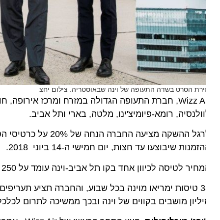
ירת הסרט בשדה התעופה של וינה שבאוסטריה. צילום יחצ
ולנסיה, רומא-פיומיצ'ינו, מלטה, בארי ותל אביב.
זמנות שיבוצעו עד חצות, יום חמישי ה-14 ביוני 2018.
יר לטיסה לכיוון אחד בקו תל אביב-וינה עומד על 250 שקל החל מה-15 ביוני בימים שני, רביעי, שישי וראשון.
ליון מושבים בקווים של וינה ובכך ממשיכה לתרום לכלכלה ה