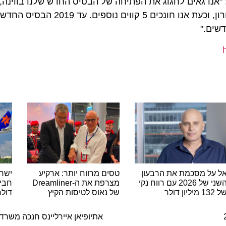
שי של Wizz Air , אמר: "אנו גאים לחגוג את הפתיחה של הבסיס החדש שלנו בווינה
הראשונות של Wizz Air מוינה התחילו לפעול באפריל האחרון, וכעת אנו חונכים 
ל מסכמת את הרבעון
טסים מרווח יותר: ארקיע
ישראייר
השני של 2026 עם רווח נקי
מצרפת את ה-Dreamliner
של נאוס לטיסות הקיץ
דולר בל
ה
אתיופיאן איירליינס חנכה משרדים 