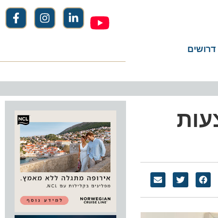
שים
ות