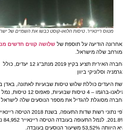
מטוס ריינאייר. טיסות הלואו-קוסט כבשו את השמיים של ישראל. צילום ir
אחרונה הודיעה על תוספת של
שלושה קווים חדשים מנתב”
מורחב שלה מישראל.
החברה האירית תציע בקיץ 
רמניה וסלוניקי ביוון
ת היעדים כוללת שלוש טיסות שבועיות לאתונה, באדן באדן, ב
ברה מסוגלת להגדיל את מספר הנוסעים שלה לישראל בכמה 
יוותה 53,52% משיעור הנוסעים בעובדה.