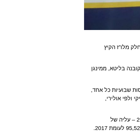
מלו”ז הקיץ
ד קובנה בליטא, ממינגן
שבועיות כל אחד,
 טיסות שבועיות בסלוניקי ולפי אולירי,
ה, בשנת 2018 הטיסה ריינאייר לנתב"ג וממנו 517,562 נוסעים לעומת 171,562 בשנת 2017 – עליה של
201.8%. לנמל התעופה בעובדה הטיסה ריינאייר 84,952 נוסעים נכנסים ומעובדה – 84,105 נוסעים יוצאים, עליה של 95,52% לעומת 2017.