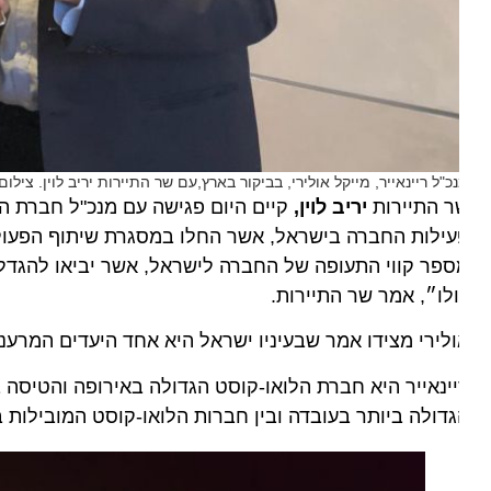
כ"ל ריינאייר, מייקל אולירי, בביקור בארץ,עם שר התיירות יריב לוין. צילום מש
ר התיירות
יריב לוין,
ילות החברה בישראל, אשר החלו במסגרת שיתוף הפעולה בי
פר קווי התעופה של החברה לישראל, אשר יביאו להגדלת מס
לו״, אמר שר התיירות.
לירי מצידו אמר שבעיניו ישראל היא אחד היעדים המרעננים
דולה ביותר בעובדה ובין חברות הלואו-קוסט המובילות בנתב