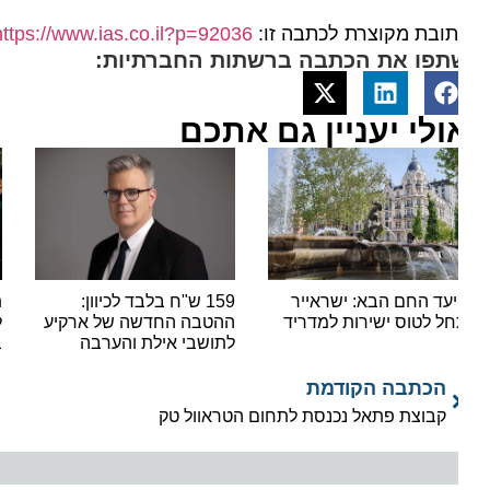
ובת מקוצרת לכתבה זו:
https://www.ias.co.il?p=92036
תפו את הכתבה ברשתות החברתיות:
ולי יעניין גם אתכם
עד החם הבא: ישראייר
159 ש"ח בלבד לכיוון:
תפסו 
ל לטוס ישירות למדריד
ההטבה החדשה של ארקיע
לשעב
לתושבי אילת והערבה
בחינם 
הכתבה הקודמת
קבוצת פתאל נכנסת לתחום הטראוול טק