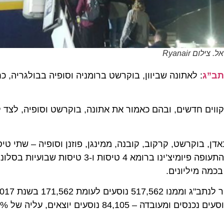
Ryana
ג
: לאתונה שביוון, בוקרשט ברומניה וסופיה בבולגריה, כחלק 
2019 מנתב”ג 12 יעדים, כולל קווים חדשים, ובהם כאמור את אתונה, בוקרשט וסופיה, לצ
וקרשט, קרקוב, קובנה, ממינגן, פוזנן וסופיה – שתי טיסות 
מילאנו-ברגמו – 4 טיסות שבועיות, פאפוס 12 טיסות, נמל התעופה פיומיצ’ינו ברומא 4 טיסות ו-3
מיליונים.
לפי נתוני רשות שדות התעופ