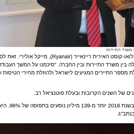
רד התיירות
קיים היום פגישה עם מנכ"ל חברת הלואו-קוסט האירית ריינאייר (Ryanair)
ן משרד התיירות ובין החברה. "סיכמנו על המשך העבודה 
פר התיירים המגיעים לישראל ולהוזלת מחירי הטיסות עבור 
 של השנים הקרובות ובעלת פוטנציאל רב.
ריינאייר היא חברת הלואו-קוסט הגדולה באירופ
"ג.