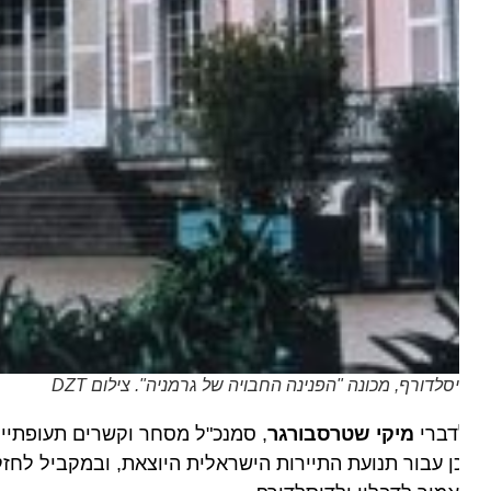
סלדורף, מכונה "הפנינה החבויה של גרמניה". צילום DZT
דברי
מיקי שטרסבורגר
, סמנכ"ל מסחר וקשרים תעופתיים ב
ן עבור תנועת התיירות הישראלית היוצאת, ובמקביל לחזק א