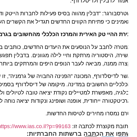
מור לדבלין ולדיסלדורף.
רסבורגר: "דבלין מהווה בסיס פעילות לחברות הייטק ודיסלדו
מינים כי פתיחת הקווים החדשים תגדיל את הקשרים העסקיים
ירת ההיי טק האירית והמרכז הכלכלי מהחשובים בגרמניה
טרה לחבב על הנוסעים את היעדים החדשים, כותבים באל על 
ירה, היסטוריה מרתקת וחיי לילה מגוונים. בדבלין תפגשו בט
רה ממנה, מביאה לעבר הנופים היפים והמרתקים ביותר שנית
ר לדיסלדורף, המכונה "הפנינה החבויה של גרמניה", זו שוכ
לכליים החשובים במדינה. מיקומה של דיסלדורף בסמיכות לער
לגיה, מאפשרת למטיילים נקודת יציאה טובה לטיולים ולמסלו
כיטקטורה ייחודית, אופנה ושופינג ונקודות יציאה נוחה לער
רם נמסרו מחירים לטיסות החדשות.
ובת מקוצרת לכתבה זו:
https://www.ias.co.il?p=99163
תפו את הכתבה ברשתות החברתיות: