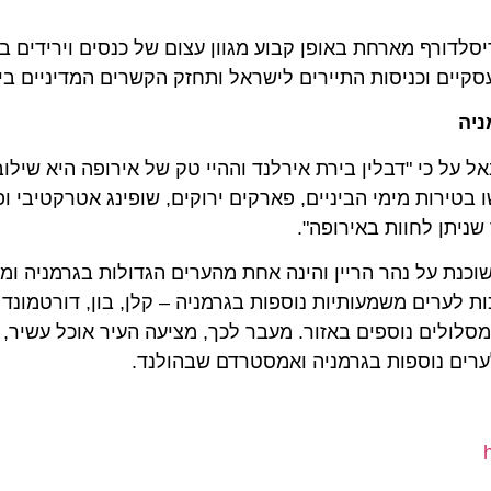
רף מארחת באופן קבוע מגוון עצום של כנסים וירידים בין לאו
 וכניסות התיירים לישראל ותחזק הקשרים המדיניים בין המד
כי "דבלין בירת אירלנד וההיי טק של אירופה היא שילוב מו
ירות מימי הביניים, פארקים ירוקים, שופינג אטרקטיבי ופאבי
ן לחוות באירופה".
נת על נהר הריין והינה אחת מהערים הגדולות בגרמניה ומהוו
ים משמעותיות נוספות בגרמניה – קלן, בון, דורטמונד ולגב
לים נוספים באזור. מעבר לכך, מציעה העיר אוכל עשיר, ביר
ים נוספות בגרמניה ואמסטרדם שבהולנד.