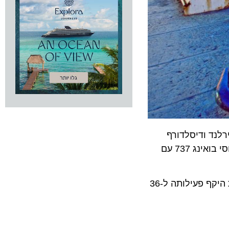
ד ודיסלדורף
שבגרמני. מדובר ב-3 טיסות שבועיות ישירות לדבלין, בימים א', ג' ו-ה' ולדיסלדורף בימים ב', ד' ו-ו'. הטיסות יופעלו במטוסי בואינג 737 עם
דיסלדורף מצטרפת לשלושה יעדים נוספים בגרמניה אליהם טסה אל על: פרנקפורט, מינכן וברלין ובכך היא מרחיבה את היקף פעילותה ל-36