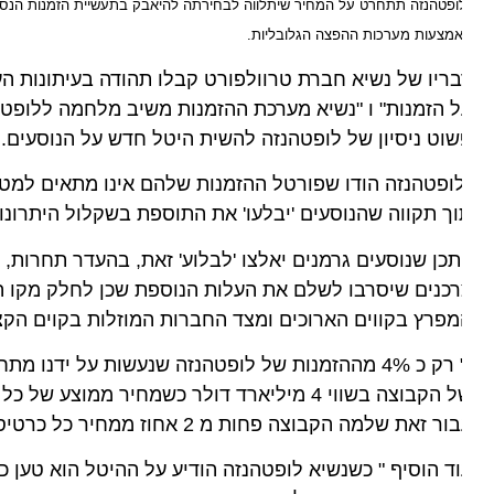
ופטהנזה תתחרט על המחיר שיתלווה לבחירתה להיאבק בתעשיית הזמנות הנסיעות" 
מצעות מערכות ההפצה הגלובליות.
ריו של נשיא חברת טרוולפורט קבלו תהודה בעיתונות העולמ
 הזמנות" ו "נשיא מערכת ההזמנות משיב מלחמה ללופטהנזה" (
וט ניסיון של לופטהנזה להשית היטל חדש על הנוסעים.
ופטהנזה הודו שפורטל ההזמנות שלהם אינו מתאים למטרה זו
ך תקווה שהנוסעים 'יבלעו' את התוספת בשקלול היתרונות ש
תכן שנוסעים גרמנים יאלצו 'לבלוע' זאת, בהעדר תחרות, אך
כנים שיסרבו לשלם את העלות הנוספת שכן לחלק מקו המוצ
פרץ בקווים הארוכים ומצד החברות המוזלות בקוים הקצרים.
" רק כ 4% מההזמנות של לופטהנזה שנעשות על ידנו מת
של הקבוצה בשווי 4 מיליארד דולר כשמחיר ממוצע
זאת שלמה הקבוצה פחות מ 2 אחוז ממחיר כל כרטיס. אני חושש שייקח להם רבעון או שניים להתפכח, תלוי כמה הם מוכנים להפסיד".