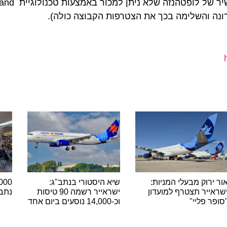
רוצה. ובכן, אנחנו יכולים. אין דבר שזמין בערוץ ההפצ
רוק מבעלי המניות:
שיא היסטורי בנתב"ג:
יר תצטרף למועדון
ישראייר רשמה 90 טיסות
נתב"ג ש
 פליי"
וכ-14,000 נוסעים ביום אחד
ה