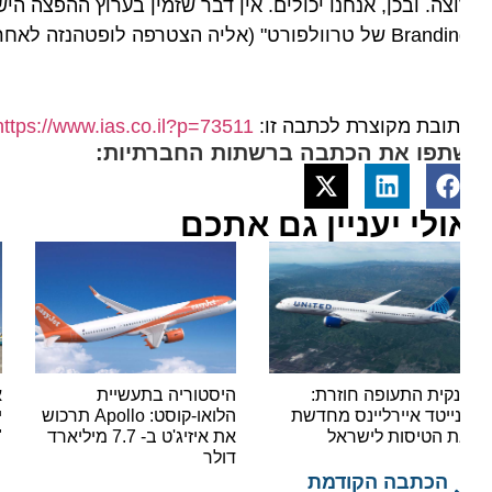
טרוולפורט" (אליה הצטרפה לופטהנזה לאחרונה והשלימה בכך את הצטרפות הקבוצה כולה).
ובת מקוצרת לכתבה זו:
https://www.ias.co.il?p=73511
תפו את הכתבה ברשתות החברתיות:
ולי יעניין גם אתכם
קית התעופה חוזרת:
היסטוריה בתעשיית
אור י
נייטד איירליינס מחדשת
הלואו-קוסט: Apollo תרכוש
ישראי
 הטיסות לישראל
את איזיג'ט ב- 7.7 מיליארד
"סופר
דולר
הכתבה הקודמת