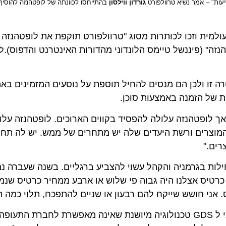
– אמר נשיא טרוולפורט
גורדון ווילסון
ית וזכו לכותרות מסוג "טרוולפורט תוקפת את לופטהנזה במ
פיננשל טיימס הלונדוני מהדורות האינטרנט והדפוס).לדברי ו
 ולכן הם מנסים להחיל תוספת על נוסעים המזמינים באמצעות
ל הזמנה באמצעות סוכן.
 לופטהנזה עלולה להפסיד בקווים הארוכים. לופטהנזה עלולה
רים ורשת היעדים שלה יש מתחרים של ממש. יש לה תחרות 
"
חילות בגרמניה והקהל עשוי להצביע ברגליים. בשנה שעברה נמכר
 של כל כרטיס אצלנו היה גבוה פי שלוש או ארבע ממחיר כרטיס שנמכר 
עוד הוסיף " כשנשיא לופטהנזה הודיע על ההיטל הוא טען כי ל GDS טכנולוגיה מיושנת שאינה מאפשרת לחב