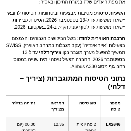
את מפת היעדים שלה במזרח התיכון ובאסיה:
השעיות טיסות:
מסיבות מבצעיות וביטחוניות, הטיסות ל
דובאי
יישארו מושעות עד ל-13 בספטמבר 2026. הטיסות ל
ביירות
יישארו מושעות עד לסוף עונת הקיץ, ב-24 באוקטובר 2026.
הרכבת האווירית להודו:
בשל הביקושים הגבוהים והצמצום
בפעילות "אייר אינדיה" (עקב מגבלות במרחב האווירי), SWISS
תמשיך להפעיל מערך מוגבר בקו
ציריך-דלהי
עד ל-13
בספטמבר 2026. החברה תפעיל טיסה יומית שנייה במטוס
רחב-גוף מסוג Airbus A330.
נתוני הטיסות המתוגברות (ציריך –
דלהי)
מספר
סוג טיסה
המראה
נחיתה בדלהי
טיסה
מציריך
LX2646
טיסה יומית
12:35
00:00 (יום
נוספת
למחרת)