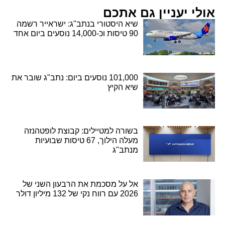
אולי יעניין גם אתכם
שיא היסטורי בנתב"ג: ישראייר רשמה
90 טיסות וכ-14,000 נוסעים ביום אחד
101,000 נוסעים ביום: נתב"ג שובר את
שיא הקיץ
בשורה למטיילים: קבוצת לופטהנזה
מעלה הילוך, 67 טיסות שבועיות
מנתב"ג
אל על מסכמת את הרבעון השני של
2026 עם רווח נקי של 132 מיליון דולר