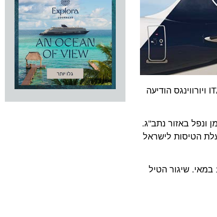
זה הכוללת את חברות התעופה לופטהנזה, SWISS, אוסטריאן איירליינס, בריסל איירליינס, ITA AIRWAYS ויורווינגס הודיעה
ל באזור נתב"ג.
 הטיסות לישראל
ת מהראשונות להודיע על השהיית הטיסות, בתחילה עד ה-7, לאחר מכן עד ה- 11 וכעת ה-18 במאי. שיגור הטיל