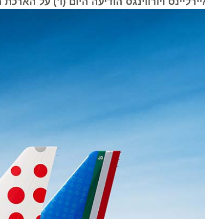
ירליינס ויורווינגס הודיעה היום (ו’) על הארכת השהיית טי