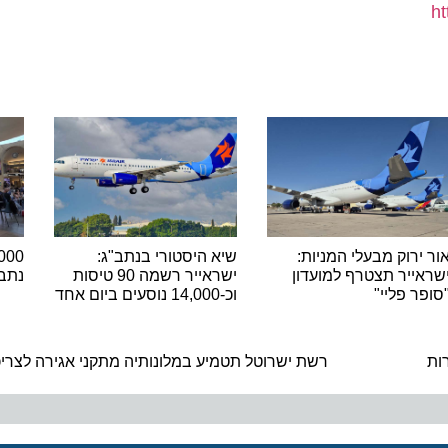
רוק מבעלי המניות:
שיא היסטורי בנתב"ג:
יר תצטרף למועדון
ישראייר רשמה 90 טיסות
נתב"ג ש
 פליי"
וכ-14,000 נוסעים ביום אחד
ה
רשת ישרוטל תטמיע במלונותיה מתקני אגירה לצריכה ע