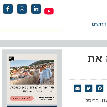
שים
את
הנזה הכוללת את חברות התעופה לופטהנזה, SWISS, אוסטריאן איירליינס, ITA AIRWAYS, בריסל