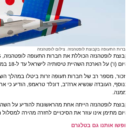
רות התעופה בקבוצת לופטהנזה. צילום לופטהנזה
ום (ו’) על הארכת השהיית טיסותיה לישראל עד ל-18 במאי 2025.
כור, מספר רב של חברות תעופה זרות ביטלו במהלך השבוע 
וסף, העובדה שנשיא ארה"ב, דונלד טראמפ, הודיע כי ארה"
מנה.
ום מתימן אינו עוזר את הסיכויים לחזרה מהירה למסלול הטיס
פשו אותנו גם בטלגרם