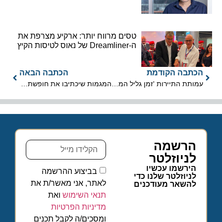
טסים מרווח יותר: ארקיע מצרפת את
ה-Dreamliner של נאוס לטיסות הקיץ
הכתבה הקודמת
הכתבה הבאה
עמותת התיירות 'זמן גליל המערבי' מזמינה הציבור בחג השבועות
המגמות שיכתיבו את חופשת 2026: שקט, שורשים ואמריקה על גלגלים
הרשמה
לניוזלטר
הירשמו עכשיו
בביצוע ההרשמה
לניוזלטר שלנו כדי
לאתר, אני מאשר/ת את
להשאר מעודכנים
תנאי השימוש
ואת
מדיניות הפרטיות
ומסכים/ה לקבל תכנים