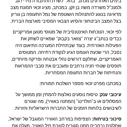
בימים האחרונים מכתב "בהול" לשרת התחבורה מירי רגב
ולמנכ"ל משרדה משה בן זקן. במכתב, מציג זכאי תמונת מצב
מדאיגה בנוגע להתנהלות השוטפת של נמל התעופה בן גוריון
בצל המצב הביטחוני והסיוע הצבאי המסיבי מארצות הברית.
לפי זכאי, הנוכחות האינטנסיבית של מטוסי מטען אמריקניים
כבדים בנתב"ג יצרה "צוואר בקבוק" שמאיים לשתק את
הפעילות האזרחית. בעוד שבתחילת המערכה התיאום היה
נסבל, הרי שכעת העומס הגיע לנקודת רתיחה. המטוסים
האמריקניים, שחלקם דורשים נהלי אבטחה ופריקה מיוחדים,
תופסים שטחי חניה נרחבים ומעכבים את סבבי ההמראות
והנחיתות של חברות התעופה המסחריות.
במכתבו מפרט זכאי מספר השלכות חמורות:
עיכובי ענק:
טיסות נוסעים נאלצות להמתין זמן ממושך על
המסלולים או ב"הולדינג" (המתנה באוויר), מה שגורם
לשיבושים בלוחות הזמנים של החברות הישראליות והזרות.
סיכוני בטיחות:
הצפיפות במרחב האווירי המוגבל של ישראל,
שחלקים נרחבים ממנו סגורים לטובת חיל האוויר, מעלה את