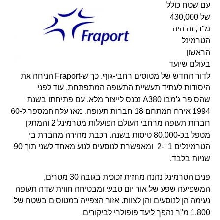
עם שטח כולל
של 430,000
מ"ר, זה היה
הטרמינל
הראשון
בעולם שיועד
לדור החדש של מטוסים רחבי-גוף. כך ש-Fraport הניחה את
היסודות לעתיד תעשיית התעופה המתפתחת, עוד לפני
שהסופר ג'מבו A380 נכנס לייצור מלא. עם פתיחתו בשנת
1994 אירח המתחם 18 חברות תעופה. מאז עלה המספר ל-60
חברות תעופה מרחבי העולם הפועלות מטרמינל 2 והמתקן
מטפל בכ-80,000 טיסות בשנה. רכבת מהירה מחברת בין
הטרמינלים 1 ו-2 ומאפשרת לנוסעים לנוע מאחד לשני תוך 90
שניות בלבד.
פנים הטרמינל נהנה מחזית זכוכית בגובה 30 מטרים,
המשפיעה שפע של אור יום טבעי ומבטיחה חווית שדה תעופה
נעימה הן לנוסעים והן לצוות. אזור הצפייה במטוסים בשטח של
1,800 מ"ר נהפך ליעד פופולרי לביקורים.