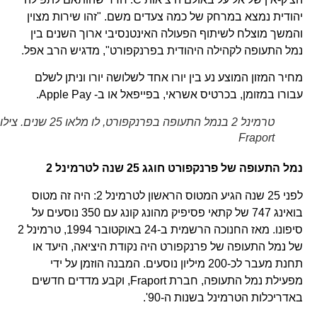
יהודית נמצא במרחק של כמה צעדים משם. "זהו שירות מצוין
והמשך מוצלח לשיתוף הפעולה האינטנסיבי ארוך השנים בין
נמל התעופה לקהילה היהודית בפרנקפורט", מדגיש הרב אפל.
מחיר המזון המוצע נע בין יורו אחד לשלושה יורו וניתן לשלם
עבורו במזומן, בכרטיס אשראי, בפייפאל או ב- Apple Pay.
טרמינל 2 בנמל התעופה בפרנקפורט, לו מלאו 25 שנים. צילום
Fraport
נמל התעופה של פרנקפורט חוגג 25 שנה לטרמינל 2
לפני 25 שנה הגיע המטוס הראשון לטרמינל 2: היה זה מטוס
בואינג 747 של קתאי פסיפיק מהונג קונג עם 350 נוסעים על
סיפונו. מאז החנוכה הרשמית ב-24 באוקטובר 1994, טרמינל 2
של נמל התעופה של פרנקפורט היה נקודת היציאה, היעד או
תחנת מעבר לכ-200 מיליון נוסעים. המבנה הוזמן על ידי
מפעילת נמל התעופה, חברת Fraport, וקבע מדדים חדשים
באדריכלות הטרמינל בשנות ה-90'.