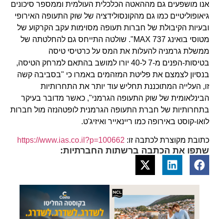
אנו מושפעים גם מההאטה הכלכלית העולמית וממספר סיכונים
גיאופוליטיים כמו גם מהקונסולידציה של שוק התעופה האירופי
ובעיות הקיבולת של חברות תעופה מסוימות עקב הקרקוע של
מטוסי בואינג 737 MAX". שולטה התייחס גם להחלטתה של
ממשלת גרמניה להעלות את המס על כרטיסי טיסה
בטיסות-הפנים מ-7 ל-40 יורו למושב בהתאם למרחק הטיסה,
בנסיון לצמצם את פליטת המזהמים באמרו כי "בסביבה קשה
זו, העלייה המתוכננת תחליש עוד יותר את התחרותיות
הבינלאומית של שוק התעופה הגרמני", כאשר מדובר בעיקר
בתחרותיות של חברת התעופה הגרמנית לופטהנזה מול חברות
לואו-קוסט באירופה כמו ריינאייר ואיזיג'ט.
כתובת מקוצרת לכתבה זו:
https://www.ias.co.il?p=100662
שתפו את הכתבה ברשתות החברתיות: