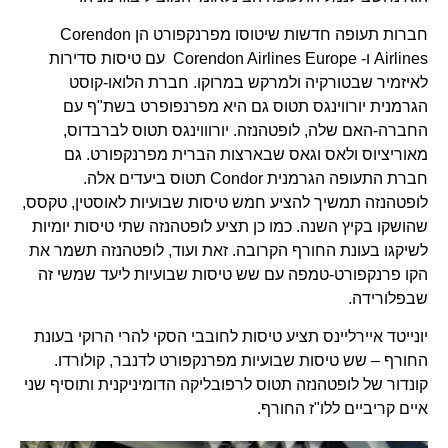
חברות תעופה חדשות שיטוסו מפרנקפורט הן Corendon
Airlines ו- Corendon Airlines Europe עם טיסות סדירות
לאיזמיר שבטורקיה ולמרקש במרוקו. חברת הלואו-קוסט
הגרמנית יורווינגס תטוס גם היא מפרנפופרט בשת"ף עם
החברה-האם שלה, לופטהנזה. יורוווינגס תטוס לברבדוס,
מאוריציוס ולאס וגאס שבארצות הברית מפרנקפורט. גם
חברת התעופה הגרמנית Condor תטוס ביעדים אלה.
לופטהנזה תמשיך להציע חמש טיסות שבועיות לאוסטין, טקסס,
שהושקו בקיץ השנה. כמו כן תציע לופטהנזה שתי טיסות יומיות
לשיקגו בעונת החורף הקרובה. זאת ועוד, לופטהנזה תשמר את
הקו פרנקפורט-טמפה עם שש טיסות שבועיות ליעד שמשי זה
שבפלורידה.
יונייטד איירליינס תציע טיסות לחובבי הסקי להרי הרוקי בעונת
החורף – שש טיסות שבועיות מפרנקפורט לדנבר, קולורדו.
קונדור של לופטהנזה תטוס לרפובליקה הדומיניקנית ותוסיף שני
איים קריביים ללו"ז החורף.