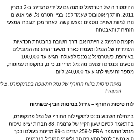
ההיסטוריה של הטרמינל סומנה גם על ידי טרגדיה: ב-2 במרץ
2011, הותקף אוטובוס שעמד לפני בניין הטרמינל. שני אנשים
נורו למוות ושניים נוספים נפצעו קשה. לאחר מכן תוגברו אמצעי
הזהירות והאבטחה.
הקמת טרמינל 2 הייתה אבן דרך חשובה בהבטחת הכדאיות
העתידית של הנמל ומעמדו כאחד משערי התעופה המובילים
באירופה. כשטרמינל 2 נכנס לפעולה, הגיעו עד 100,000
נוסעים נכנסים ויוצאים מהנמל מדי יום. כיום, בתקופות עמוסות,
מספר זה עשוי להגיע עד 240,000 ליום.
מאות טיסות בלוח החורף של נמל התעופה בפרנקפורט. צילום
Fraport
לוח טיסות החורף – גידול בטיסות הבין-יבשתיות
בתחילת השבוע נכנס לתוקף לוח החורף של נמל פרנקפורט,
בהתאמה לסיום שעון הקיץ של גרמניה. 88 חברות יציעו טיסות
מנמל התעופה FRA ל-259 יעדים ב-99 מדינות בעולם ובכך
הוא נחשב לנמל התעופה הבינלאומי המוביל בגרמניה.