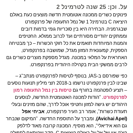
על. וכן: 25 שנה לטרמינל 2
פינוקים כשרים ממכונה אוטומטית חדשה מוצעים כעת באולם
היציאה C בטרמינל 1 של נמל התעופה של פרנקפורט
שבגרמניה. הבחירה היא בין סוכריות גומי בדמות דובים
וממתקים יהודיים מסורתיים ועד לכרוב ממולא. החטיפים
והמנות המיוחדות תואמים את כל חוקי הכשרות – כך מבטיחה
הספקית, קמעונאית המזון מגדל, שמושבה בפרנקפורט,
האחראית על המלאי במכונה. מגדל מספקת מוצרים כשרים גם
לרבים ממשקי הבית בקהילה היהודית בפרנקפורט.
כפי שפורסם ב-IAS, בנוסף לטיסות לפרנקפורט מנתב"ג –
שבינו לבין פרנקפורט נרשמו ב-2018 חצי מיליון תנועות נוסעים
– תציע לופטהנזה בחורף גם
טיסות בין נמל התעופה רמון
לפרנקפורט
. "הודות למכונה האוטומטית החדשה, לנוסעים
היהודים יש גישה למזון וחטיפי אוכל לדרך, שהם מזינים ובעלי
תעודת כשרות", אומר רב העיר פרנקפורט,
אביחי אפל
(Avichai Apel)
, ומברך על התוספת החדשה. "המיקום שנבחר
גם הוא אידיאלי", הוא מוסיף. המכונה קרובה מאוד לדלפק
הצ'ק-אין של אל על באולם היציאות C. חדר שהותאם לתפילה