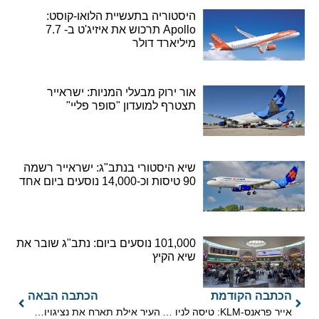
היסטוריה בתעשיית הלואו-קוסט:
Apollo תרכוש את איזיג'ט ב- 7.7
מיליארד דולר
אור ירוק מבעלי המניות: ישראייר
תצטרף למועדון "סופר פליי"
שיא היסטורי בנתב"ג: ישראייר רשמה
90 טיסות וכ-14,000 נוסעים ביום אחד
101,000 נוסעים ביום: נתב"ג שובר את
שיא הקיץ
הכתבה הקודמת
הכתבה הבאה
אייר פראנס-KLM: טיסה לניו יורק החל מ-577 דולר
העיר אילת תארח את נציגויות המפרצים היפים בעולם