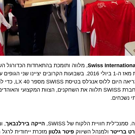
Swiss Internat
כמובילה הרשמית והטבעית של נבחרות הכדורגל הלאומיות מאז ה-1 ביולי 2016. בשבועות הקרובים יציינו ש
פעולה פורה בסגנון החגיגי ביותר שיש: נבחרת הגברים המר
הדרמטי שלה במשחקי גביע העולם 2026 בצפון אמריקה. חברת SWISS תלווה את השחקנים, הצוות המקצועי
כחים.
ית חוויית הלקוח של SWISS,
הייקה בירלנבאך
, ומנה
רייטר
ולמנהל השיווק
פיטר גלטון
מזכרת ייחודית לרגל חגיגו