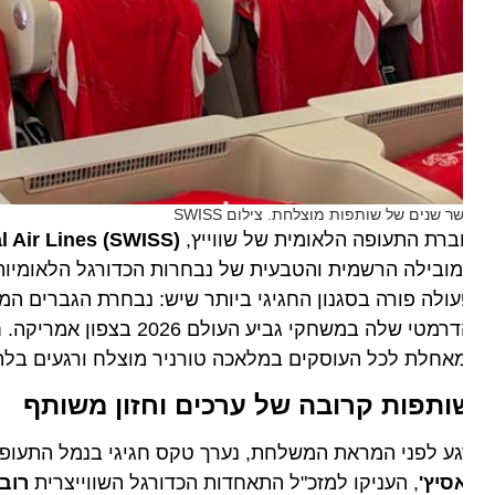
ר שנים של שותפות מוצלחת. צילום SWISS
רת התעופה הלאומית של שווייץ,
ional Air Lines (SWISS)
אחלת לכל העוסקים במלאכה טורניר מוצלח ורגעים בלתי נש
ותפות קרובה של ערכים וחזון משותף
ע לפני המראת המשלחת, נערך טקס חגיגי בנמל התעופה. סמנכ"ל
סיץ'
, העניקו למזכ"ל התאחדות הכדורגל השווייצרית
רוברט ב