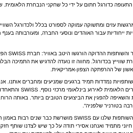
ה כדורגל חתום על ידי כל שחקני הנבחרת הלאומית. שני ס
ת ניזון מרגשות עזים ומתשוקה עמוקה לספורט בכלל ולכדורגל השוויי
 ייחודיות עבור האוהדים ונוסעי החברה, ומעורבותה בענף חו
גם בטיסה LX 40 שהמריאה היום, הציפייה 
ייץ בכדורגל. מחווה זו נועדה להדגיש את התמיכה הבלתי מ
ן של ההרפתקה הצפון-אמריקאית.
ויות נמדדות תמיד ברגעים שמניעים ומחברים אותנו. אנחנו 
השווייצרי כבר עשר שנים, ונרגשים להטיס את נבחרת הגברים 
שאיפה להפגין את הביצועים הטובים ביותר. באותה הרוח, אנ
בטורניר שלפניה".
"השותפות שלנו עם SWISS מושרשת כבר שנים רבות באמו
י מתמיד ואנחנו אסירי תודה על כך שיש לצדנו שותף חזק כל כ