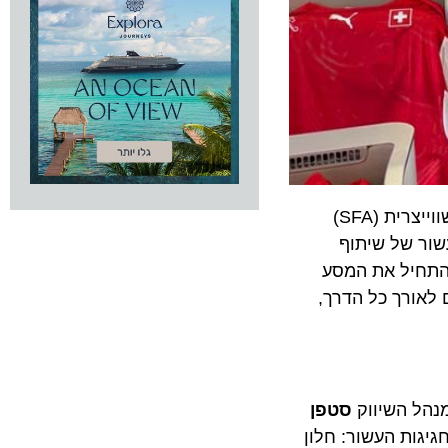
, מלווה ותומכת בהתאחדות הכדורגל השווייצרית (SFA)
ני הגופים עשור של שיתוף
יאה היום ללוס אנג'לס בטיסת SWISS מספר LX 40, כדי להתחיל את המסע
 והאוהדים לאורך כל הדרך,
ל השיווק
סטפן
ת העשור: חלון