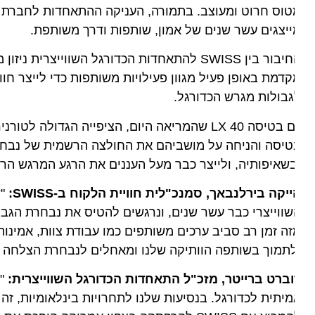
וס חרוט ומעוצב. בתמורה, העניקה ההתאחדות לחברת התעופ
יצגים עשר שנים של אמון, שותפות ודרך משותפת.
החיבור בין SWISS להתאחדות הכדורגל השווייצרי
דמת באופן פעיל מגוון פעילויות משותפות כדי לייצר חוויות
בולות מגרש הכדורגל.
יסה והניחה על מושביהם את החולצה הרשמית של נבחרת שוו
שאיפותיה, ולייצר כבר מעל העננים את הרגע המרגש הראשו
יקה בירלנבאך, סמנכ"לית חוויית הלקוח ב-SWISS:
"שותפ
ה זמן רב סביב ערכים משותפים כמו עבודת צוות, אמינות וה
תמוך בשותפה הוותיקה שלנו ומאחלים לנבחרת הצלחה רבה 
ברט ברייטר, מזכ"ל התאחדות הכדורגל השווייצרית:
יתית לכדורגל. בנסיעות שלנו לתחרויות בינלאומיות, זה חיונ