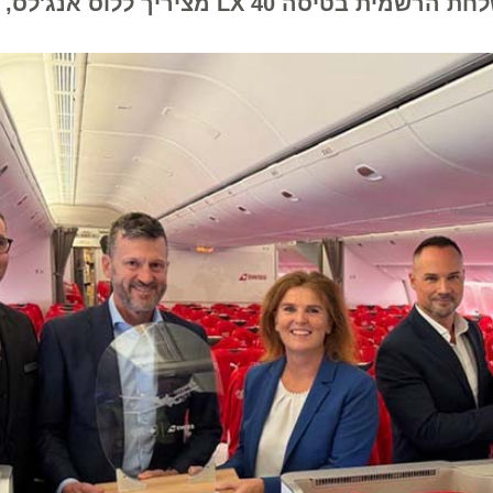
ומצוינות. היום (שלישי, 2 ביוני), יצאה לדרך המשלחת הרשמית בטיסה LX 40 מצי