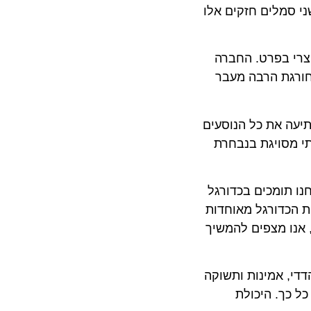
מלים חזקים אלו
צרי בפרט. החברה
רגת הרבה מעבר
הגדולה לטורניר והשותפות ההדוקה הורגשו היטב באוויר: חברת SWISS הפתיעה את כל הנוסעים
סויגת בנבחרת
תומכים בכדורגל
הלאומית לאירוע בינלאומי מרכזי נוסף. SWISS והתאחדות הכדורגל מאוחדות
ו מצפים להמשיך
ן הדדי, אמינות ותשוקה
ך. היכולת