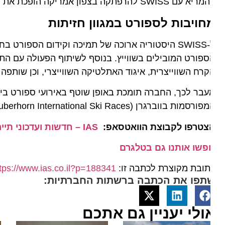
SWISS להרפתקה בצפון אמריקה הופכת את חגיגות העשור לשיתוף הפעולה שלנו למיוחדות עוד יותר".
חויבות לספורט במגוון חזיתות
ל-SWISS היסטוריה ארוכה של תמיכה וקידום הספורט ב
רח השווייצרית, איגוד האתלטיקה השווייצרי, וכן שותפה רשמ
בר לכך, החברה תומכת באופן שוטף באירועי ספורט בינלאומ
ות בווברגרן (Lauberhorn International Ski Races) ומפגש האתלטיקה היוקרתי "וולטקלאסה ציריך" (Weltklasse Zürich).
צטרפו לקבוצת הוואטסאפ:
IAS – חדשות ועדכוני תיירות מהארץ ומהעולם
פשו אותנו גם בטלגרם
ובת מקוצרת לכתבה זו:
https://www.ias.co.il?p=188341
תפו את הכתבה ברשתות החברתיות:
ולי יעניין גם אתכם