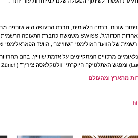
חזיתות שונות. ברמה הלאומית, חברת התעופה היא שותפה מבוסס
הספורט המובילים בשווייץ. בנוסף לשיתוף הפעולה עם התאחדות הכדורגל, SWISS משמשת כחברת ה
ית של הוועד האולימפי השווייצרי, הוועד הפאראלימפי ואיגוד
יים מרכזיים המתקיימים על אדמת שווייץ, בהם תחרויות הס