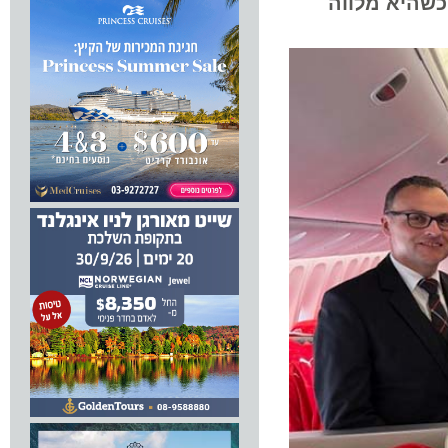
ריך ללוס אנג'לס, כשהיא מלווה