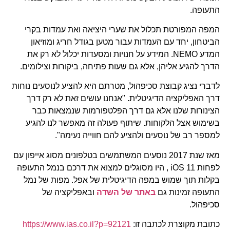
התעופה.
המפה המפורטת תכלול את שערי היציאה ואת עמדות בקרי
הביטחון, יחד עם העמדות עבור מטען בגודל חריג ומוזיאון
המדע NEMO. המידע על חנויות ומסעדות יכלול לא רק את
הדרך להגיע אליהן, אלא גם שעות פתיחה, ביקורות וצילומים.
לדברי נציג קבוצת סכיפהול, מטרתם היא להציע לנוסעים נוחות
דרך האפליקציה הדיגיטלית. "אנחנו עושים זאת לא רק דרך
הצינורות שלנו אלא גם דרך הפלטפורמות שנמצאות כבר
בשימוש אצל הלקוחות. שיתוף פעולה זה מאפשר לנו להגיע
למספר רב של נוסעים ולהציע להם חווייה נעימה".
מאז שנת 2017 נוסעים המשתמשים בטלפונים מסוג אייפון עם
לפחות iOS 11 , היו מסוגלים למצוא את דרכם בנמל התעופה
בקלות תוך שמוש במפה הדיגיטלית של אפל. מפות של נמל
התעופה זמינות גם
באתר של השדה
ובאפליקציה של
סכיפהול.
כתובת מקוצרת לכתבה זו:
https://www.ias.co.il?p=92121