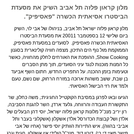
מלון קראון פלזה תל אביב השיק את מסעדת
הביסטרו אסיאתית הכשרה "פאסיפיק".
מלון קראון פלזה ישראל תל אביב, בניהולו של אבי לוי, השיק
ביום שלישי 12 בספטמבר 20011 את מסעדת הביסטרו
האסיאתית הכשרה פאסיפיק. לסועדים במסעדת פאסיפיק,
הממוקמת מול נוף הים התיכון, מצפה חוויה קולינארית בסגנון
Show Cooking, ההופכת את האורחים לחלק מהחוויה, כאשר
כל המנות מוכנות לנגד עיני הסועדים, תוך מתן הסברים
וטעימות בזמן ההכנה. על התפריט החדש, חתום השף אביעד
בן שבת, ששב משהות ארוכה במזרח הרחוק, שם נשם, טעם
ולמד את רזי הבישול האסיאתי.
הגיעו ובאו לפרגן במסיבת הקוקטייל החגיגית:, משה כחלון, שר
התקשורת העבודה והרווחה, גלעד ארדן, השר להגנת הסביבה,
רון יריב מנכ"ל מלונות קראון פלזה ישראל, יוסי דהן הבעלים של
אלדן ושל קבוצת הכדורסל אלדן אשקלון (אשקלוני בעבר ותל
אביבי בהווה), איש התיירות הוותיק יוסי פישר (אחיו של אבי
פישר מאיי.די.בי), דורון דוד, מנכ"ל הולידי אין אשקלון, חגית וגרג