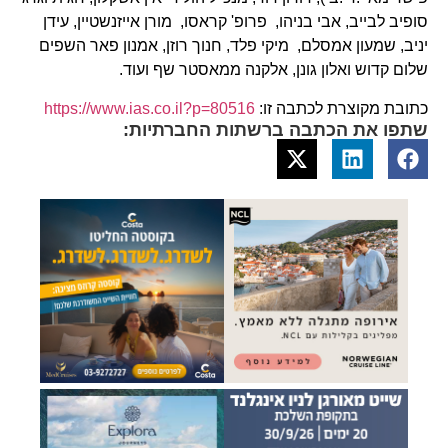
סופיב לבייב, אבי בניהו, פרופ' קראסו, מורן אייזנשטיין, עידן
יניב, שמעון אמסלם, מיקי פלד, חנוך רוזן, אמנון פאר השפים
שלום קדוש ואלון גונן, אלקנה ממאסטר שף ועוד.
כתובת מקוצרת לכתבה זו:
https://www.ias.co.il?p=80516
שתפו את הכתבה ברשתות החברתיות: