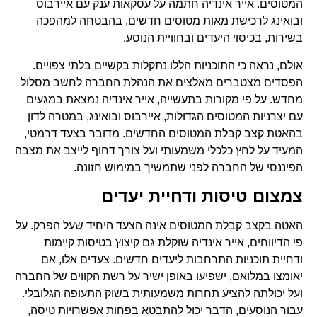
המטוסים. אייר אינדיה חתמה על עסקאות ענק עם איירבוס
ובואינג לרכישת מאות מטוסים חדשים, בהבטחה למהפכה
בשירות, בכיסוי היעדים ובחוויית הנוסע.
אולם, נראה כי התוכניות הללו נתקלות בקשיים בלתי צפויים.
הפסדים מצטברים מאלצים את הנהלת החברה לחשב מסלול
מחדש. על פי מקורות בתעשייה, אייר אינדיה נמצאת במגעים
עם יצרניות המטוסים הגדולות, איירבוס ובואינג, במטרה לדון
בהאטת קצב קבלת המטוסים החדשים. מדובר בצעד דרמטי,
המעיד על לחץ כלכלי משמעותי ועל צורך דחוף לייצב את מצבה
הפיננסי של החברה לפני שתמשיך במימוש חזונה.
צמצום טיסות ודחיית יעדים
האטה בקצב קבלת המטוסים אינה הצעד היחיד שעל הפרק. על
פי הדיווחים, אייר אינדיה שוקלת גם קיצוץ בטיסות קיימות
ודחיית תוכניות התרחבות ליעדים חדשים. צעדים אלו, אם
יאומצו במלואם, ישפיעו באופן ישיר על רשת הקווים של החברה
ועל יכולתה להציע תחרות משמעותית בשוק התעופה הגלובלי.
עבור הנוסעים, הדבר יכול להתבטא בפחות אפשרויות טיסה,