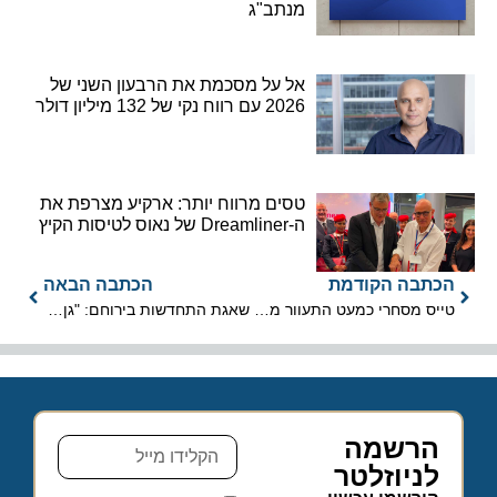
מנתב"ג
אל על מסכמת את הרבעון השני של
2026 עם רווח נקי של 132 מיליון דולר
טסים מרווח יותר: ארקיע מצרפת את
ה-Dreamliner של נאוס לטיסות הקיץ
הכתבה הקודמת
הכתבה הבאה
טייס מסחרי כמעט התעוור מאורות הבית הלבן בגישת נחיתה דרמטית
שאגת התחדשות בירוחם: "גן האריה" יוקם בהשקעה של כ-6 מיליון שקלים
הרשמה
לניוזלטר