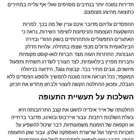
תדירות נמוכה יותר בנתיבים מסוימים ואולי אף עלייה במחירים
כתוצאה מהיצע מצומצם.
ההפסדים עליהם מדובר אינם עניין של מה בכך. למרות
ההשקעות העצומות והניסיונות לשיפור השירות, נראה כי
האתגרים התפעוליים והתחרותיים בשוק ההודי ובזירה
הבינלאומית גדולים מכפי שצפו בתחילה. עלויות הדלק
הגבוהות, התחרות העזה מצד חברות לואו-קוסט מקומיות
וחברות מפרץ בינלאומיות, לצד הצורך לשדרג תשתית ותפעול
מיושנים, גובים מחיר כבד. קבוצת Tata, הידועה בניהולה
המוקפד, ככל הנראה אינה מוכנה להמשיך ולספוג הפסדים ללא
הגבלה, ומכאן ההחלטה הקשה לעצור ולבחון מחדש את הכיוון.
השלכות על תעשיית התעופה
החלטתה של אייר אינדיה להאט את קצב התרחבותה היא
בעלת השלכות רחבות. עבור איירבוס ובואינג, מדובר בדחייה
או הקפאה של הזמנות משמעותיות, דבר שיכול להשפיע על
תוכניות הייצור ועל שרשרת האספקה שלהן. עבור שוק התעופה
ההודי, הדבר עשוי לאפשר למתחרות לנצל את ההזדמנות