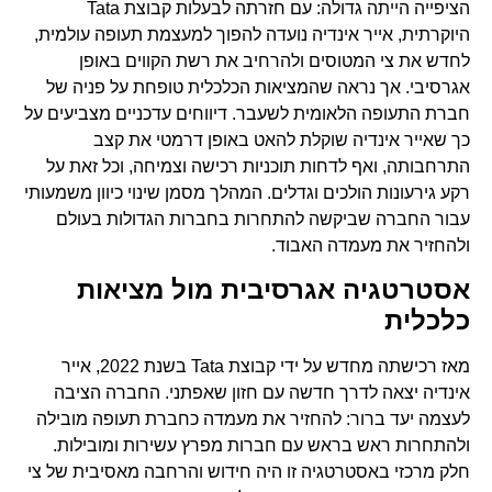
הציפייה הייתה גדולה: עם חזרתה לבעלות קבוצת Tata
היוקרתית, אייר אינדיה נועדה להפוך למעצמת תעופה עולמית,
לחדש את צי המטוסים ולהרחיב את רשת הקווים באופן
אגרסיבי. אך נראה שהמציאות הכלכלית טופחת על פניה של
חברת התעופה הלאומית לשעבר. דיווחים עדכניים מצביעים על
כך שאייר אינדיה שוקלת להאט באופן דרמטי את קצב
התרחבותה, ואף לדחות תוכניות רכישה וצמיחה, וכל זאת על
רקע גירעונות הולכים וגדלים. המהלך מסמן שינוי כיוון משמעותי
עבור החברה שביקשה להתחרות בחברות הגדולות בעולם
ולהחזיר את מעמדה האבוד.
אסטרטגיה אגרסיבית מול מציאות
כלכלית
מאז רכישתה מחדש על ידי קבוצת Tata בשנת 2022, אייר
אינדיה יצאה לדרך חדשה עם חזון שאפתני. החברה הציבה
לעצמה יעד ברור: להחזיר את מעמדה כחברת תעופה מובילה
ולהתחרות ראש בראש עם חברות מפרץ עשירות ומובילות.
חלק מרכזי באסטרטגיה זו היה חידוש והרחבה מאסיבית של צי