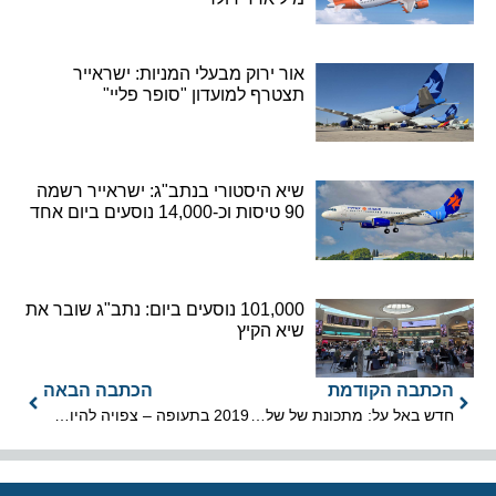
אור ירוק מבעלי המניות: ישראייר
תצטרף למועדון "סופר פליי"
שיא היסטורי בנתב"ג: ישראייר רשמה
90 טיסות וכ-14,000 נוסעים ביום אחד
101,000 נוסעים ביום: נתב"ג שובר את
שיא הקיץ
הכתבה הקודמת
הכתבה הבאה
חדש באל על: מתכונת של שלוש משפחות מחיר גם בטיסות ארוכות-טווח
2019 בתעופה – צפויה להיות נקודת המפנה מטה