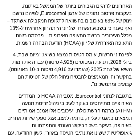
האחרונים לדרגים הגבוהים ביותר של הממשל באתונה.
בעקבות פרסום נתונים של ארגון Eurocontrol, לפיהם נרשם
זינוק של 63% בעיכובים בהשוואה לתקופה המקבילה אשתקד –
ואף טענה כי בשבוע האחרון של יוני הייתה יוון אחראית ל-13%
מכלל העיכובים ברשת התעופה האירופית – פרסמה רשות
התעופה האזרחית של יוון (HCAA) הודעת הבהרה רשמית.
לפי נתוני הרשות, עומס הטיסות נמצא בשיאו: "מיום שבת, 4
ביולי 2026, תנועת המטוסים (4,925 טיסות) עברה את רמות
השיא של שנת 2025 (שעמדו על 4,916 טיסות ב-10 באוגוסט).
בהקשר זה, המאמצים להבטיח ניהול חלק של הטיסות הם
קבועים ומתמשכים".
בתגובה לנתוני Eurocontrol, מסבירה HCAA כי המדדים
האירופיים מתייחסים בעיקר לעיכובי ניהול זרימת תנועה
(ATFM) ברמת הרשת כולה. "עיכובים אלו אמנם אמיתיים
ונמצאים במגמת עלייה, בדומה למצב אצל ספקי שירות אחרים
באירופה, בעיקר בשל הביקוש העונתי והתפתחויות
גיאופוליטיות ששינו את נתיבי הטיסה באזור", לשון ההודעה. עם