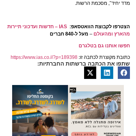
מדד יחיד", מסכמת הרשות.
הצטרפו לקבוצת הוואטסאפ:
IAS – חדשות ועדכוני תיירות
מהארץ ומהעולם
–
מעל ל-840 חברים
חפשו אותנו גם בטלגרם
כתובת מקוצרת לכתבה זו:
https://www.ias.co.il?p=189398
שתפו את הכתבה ברשתות החברתיות: