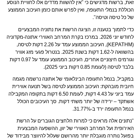
זאת, ברשות מדגישים כי "אין להשוות מדדים אלו לחוויית הנוסע
הכוללת בנמלי התעופה, ואין לפרש אותם כזמן העיכוב הממוצע
של כל טיסה וטיסה".
כדי לתמוך בטענה זו, הציגה הרשות את נתוניה המבצעיים
לחודש יוני 2026. במרכז בקרת המרחב האווירי אתונה-מקדוניה
(KEPATHM), העיכוב הממוצע עמד על 2.26 דקות לטיסה,
בהשוואה ל-1.62 דקות בשנת 2025. בנטרול פגעי מזג אוויר
וגורמים חיצוניים אחרים, העיכוב הממוצע עומד על 0.97 דקות
בלבד לטיסה (לעומת 0.85 דקות ביוני 2025).
במקביל, בנמל התעופה הבינלאומי של אתונה נרשמה מגמה
חיובית מובהקת: העיכוב הממוצע לטיסה בשל תנועה אווירית
עמד ביוני על 4.43 דקות, לעומת 6.50 דקות בתקופה המקבילה
אשתקד – ירידה של יותר משתי דקות. סך העיכובים הכולל
בנמל התעופה ירד ב-31.77%.
"נתונים אלה מראים כי למרות הלחצים הגוברים על הרשת
האירופית ועל המרחב האווירי של יוון, ההשפעה המבצעית
בפועל נותרה מוגבלת יותר מהרושם שעלול להיווצר מבידוד של