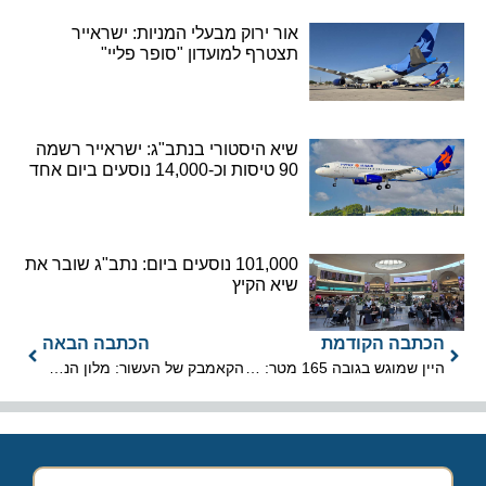
אור ירוק מבעלי המניות: ישראייר
תצטרף למועדון "סופר פליי"
שיא היסטורי בנתב"ג: ישראייר רשמה
90 טיסות וכ-14,000 נוסעים ביום אחד
101,000 נוסעים ביום: נתב"ג שובר את
שיא הקיץ
הכתבה הקודמת
הכתבה הבאה
היין שמוגש בגובה 165 מטר: המסעדה המסתובבת של וילנה נפתחה מחדש
הקאמבק של העשור: מלון הנסיכה באילת יפתח מחדש