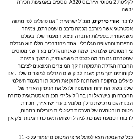
לקליטת 2 מטוסי איירבוס A320 נוספים באמצעות חכירה
יבשה.
לדברי
אורי סירקיס,
מנכ"ל ישראייר: " אנו פועלים לפי מתווה
אסטרטגי אשר מורכב מכמה נדבכים שמטרתם, צמיחה
משמעותית בפעילות החברה וניצול המעמד שלנו בעולם
התיירות והתעופה הגלובלי . אחד מהנדבכים הללו הוא הגדלת
צי המטוסים שלנו ואני שמח שאנחנו גדלים בעוד שני מטוסים
שמטרתם גם תרומה כלכלית משמעותית, המשך צמיחת
החברה הגדלת התפוקה והיקף המוצרים המוצעים לציבור
לקוחותינו תוך מתן מענה לביקושים הגדלים למוצרים שלנו . אנו
פועלים בתקופה האחרונה לחזק את היכולות והמעמד העולמי
שלנו בשוק התיירות והתעופה ולנצל את הניסיון האדיר של
החברה הן בישראל והן בחו״ל על ידי תכנית אסטרטגית סדורה
הבנויה גם מרכישת נדל"ן מלונאי ביעדי ישראייר, חכירת
מטוסים והטמעה של מערכות דיגיטליות מובילות בתחום,
לרבות הטמעת מערכת לניהול תשואה ומערכת הזמנות וצ'ק אין
.
ככל שהעסקה תצא לפועל אז צי המטוסים יעמוד על כ- 11