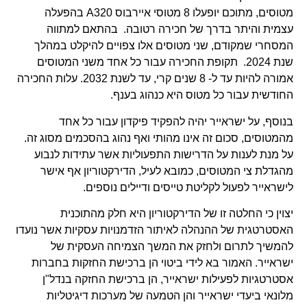
מטוסים, מתוכם יופעלו 8 מטוסי איירבוס A320 בהפעלה
עצמית והיתר בדרך של חכירה רטובה. בהתאם למתווה
המסחרי שמקודם, שני מטוסים אלו צפויים להיקלט במהלך
שנת 2024. תקופת החכירה עבור כל אחד משני המטוסים
אמורה להיות עד ל- 8 שנים קרי, עד לשנת 2032. עלות החכירה
החודשית עבור כל מטוס היא כנהוג בענף.
בנוסף, על ישראייר יהיה להפקיד פיקדון עבור כל אחד
מהמטוסים, סכום זה אינו מהותי ואף נהוג בהסכמים מסוג זה.
על מנת לענות על הדרישות התפעוליות אשר עתידות לנבוע
מהגדלת צי המטוסים, כמובא לעיל, הדירקטוריון אף אישר
לישראייר לפעול לקליטת טייסים ודיילים נוספים.
יצוין כי החלטה זו של הדירקטוריון היא חלק מהתוכנית
האסטרטגית של ההנהלה לאיתור הזדמנויות עסקיות אשר נועדו
להמשיך לתרום ולחזק את המשך הצמיחה העסקית של
ישראייר. האמור בא לידי ביטוי הן ברכישת החזקות בחברות
אסטרטגיות לפעילות ישראייר, הן ברכישת החזקה בנדל"ן
מלונאי ביעדי ישראייר והן הטמעה של מערכות דיגיטליות