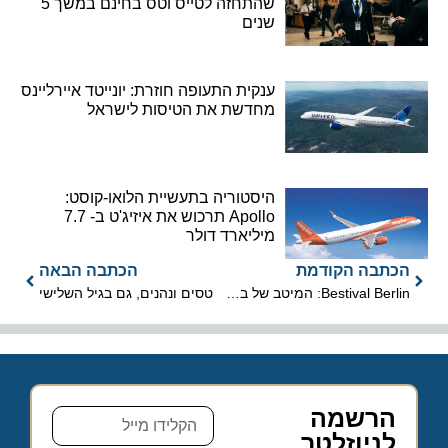
שהתחזה לטייס וטס בחינם במשך 5
שנים
ענקית התעופה חוזרת: יונייטד איירליינס
מחדשת את הטיסות לישראל
היסטוריה בתעשיית הלואו-קוסט:
Apollo תרכוש את איזיג'ט ב- 7.7
מיליארד דולר
הכתבה הקודמת
הכתבה הבאה
Bestival Berlin: המיטב של בירת גרמניה, בפסטיבל התיירות והאירועים
טסים ונהנים, גם בגיל השלישי
הרשמה
לניוזלטר