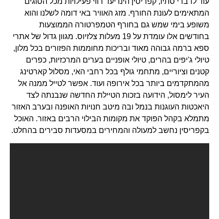
עוד לדברי סתיו, קפריסין הינו יעד רווי פעילויות מכל הסוגים
המתאימים לעונת החורף. מזג האוויר באי דומה לשלנו והוא
משופע בימי שמש גם בחורף הטמפרטורה הממוצעות
בחודשים אלו עומדת על 19 מעלות צלזיוס. מגוון גדול של אתרי
ספא ברמה גבוהה מאוד ובריכות מחוממות הפזורים בכל מלון,
טיולי ג'יפים בהרים, טיולי אופניים בערים המרכזיות, כפרים
קטנים וציוריים, מתחמי גולף בכל רחבי האי, מסלול קארטינג
מהמתקדמים ביותר בכל אירופה ועוד. אפשר לטייל ממנה אל
העיר לימסול, הידועה בזכות הטיילת החדשה שנבנתה לצד
היאכטות העוגנות בנמל ובה מיטב חנויות האופנה ובערב האזור
מתמלא בקהל הפוקד את מקומות הבילוי הרבים באזור. האוכל
בקפריסין נחשב למעולה והמחירים במסעדות סבירים בהחלט.