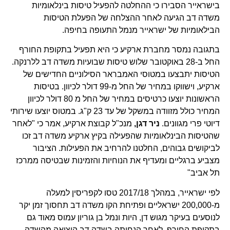
בישראייר הסבירו כי ההחלטה להפעיל טיסות בינלאומיות
משדה דב הגיעה לאחר ההצלחה של הפעלת הטיסות
הבילאומיות של ישראייר מנמל התעופה בחיפה.
בתגובה נמסר מחברת ארקיע כי היא תפעיל בתקופת החורף
החל ב-28 באוקטובר שלוש טיסות שבועיות משדה דב ללרנקה.
הטיסות יתבצעו במטוסי האמבראר הסילוניים החדישים של
ארקיע, וישווקו במחיר של החל מ-99 דולר לכיוון. בטיסות
הראשונות יוצעו כרטיסים במחיר של החל מ 80 דולר לכיוון
המחיר כולל מזוודה במשקל של עד 23 ק"ג. במטוס יוצעו שירותי
דיוטי פרי מגוונים.
ניר דגן,
מנכ"ל קבוצת ארקיע, אמר כי "לאחר
שהטיסות הבינלאומיות שהפעילה בקיץ ארקיע משדה דב זכו
לביקושים גבוהים, החלטנו להרחיב את הפעילות. הציבור
מצביע ברגליים ומעדיף את הנוחיות והזמינות שבטיסה ממרכז
תל אביב"
לפי ישראייר, במהלך 2017/18 טסו לקפריסין למעלה
מ-200,000 ישראליים ופתיחת הקו משדה דב תחסוך זמן יקר
לנוסעים בעיקר מגוש דן, היות ונמל בן גוריון עמוס מאוד גם
בתקופת החורף .לאחר הנחיתה בשדה דב היציאה מהשדה