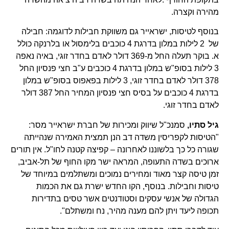
מהירה וקצרה.
בנוסף לטיסות, ישראייר גם משווקת חבילות לדוגמה: חבילה
של 2 לילות במלון בדרגת 4 כוכבים בלימסול או בלרנקה כולל
א. בוקר תעלה החל מ-369 דולר לאדם בחדר זוגי, באיה נאפה
3 לילות בסופ"ש במלון בדרגת 4 כוכבים ע"ב חצי פנסיון החל
378 דולר לאדם בחדר זוגי, 3 לילות בפאפוס בסופ"ש במלון
בדרגת 4 כוכבים על בסיס חצי פנסיון המחיר החל 387 דולר
לאדם בחדר זוגי.
גיל סתיו,
סמנכ"ל שיווק ומכירות של חברת ישראייר מסר:
"הטיסות לקפריסין משדה דב הנן תמצית האמירה שנהייתה
שגורה כל כך בלשוננו לאחרונה – קפיצה קטנה לחו"ל. אין תורים
ארוכים בשדה התעופה, המראה ישר מקו החוף של תל-אביב,
זמן טיסה קצר מאוד ומחירים נמוכים ומשתלמים במיוחד של
טיסות וחבילות. בנוסף, הקו החדש ישרת גם את הכמות
הגדולה של אנשי עסקים וסטודנטים אשר טסים בתדירות
תכופה ליעד ויתן להם מענה מהיר, נח ומשתלם".