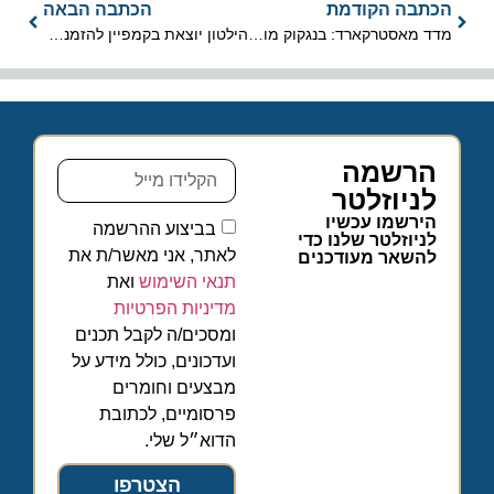
הכתבה הקודמת
הכתבה הבאה
מדד מאסטרקארד: בנגקוק מובילה במספר התיירים – מעל 20 מיליון
הילטון יוצאת בקמפיין להזמנת חדרים ישירות אצלה ולא באתרי ההזמנות
הרשמה
לניוזלטר
הירשמו עכשיו
בביצוע ההרשמה
לניוזלטר שלנו כדי
לאתר, אני מאשר/ת את
להשאר מעודכנים
תנאי השימוש
ואת
מדיניות הפרטיות
ומסכים/ה לקבל תכנים
ועדכונים, כולל מידע על
מבצעים וחומרים
פרסומיים, לכתובת
הדוא״ל שלי.
הצטרפו