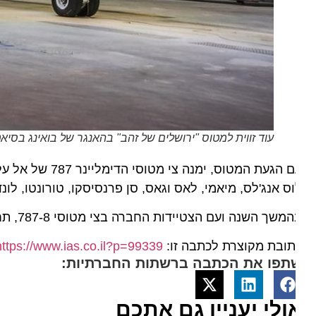
עוד זווית למטוס "ירושלים של זהב" בהאנגר של בואינג בסיאטל. צילום erson D. J. & Company
ס אנג'לס, מיאמי, לאס וגאס, סן פרנסיסקו, טורונטו, לונדון, 
שך השנה ועם הצטיידות החברה בצי מטוסי 787-8, תחל הפעלתם גם בנתיבים הישירים לבייג'ינג, בומביי, טוקיו ושיקאגו.
ובת מקוצרת לכתבה זו:
https://www.ias.co.il?p=99339
תפו את הכתבה ברשתות החברתיות:
ולי יעניין גם אתכם