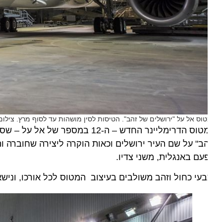
וס אל על "ירושלים של זהב". הטיסות לסין מושהות עד לסוף מרץ. צילום Jim Anderson D. J. & Company
טוס הדרימליינר החדש – ה-12 במספר של אל על – שסימונו
ב" על שם העיר ירושלים וכאות הוקרה ליצירה שחוברה והול
עם באנגלית, משני צדיו.
עי כחול וזהב משולבים בעיצוב המטוס לכל אורכו, ונישאים