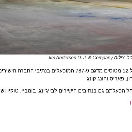
Jim And
עם הגעת המטוס, ימנה צי מטוסי הדימליינר 787 של אל על 12 מטוסים מדגם 787-9 המופעלים בנתיבי
פאריס והונג קונג