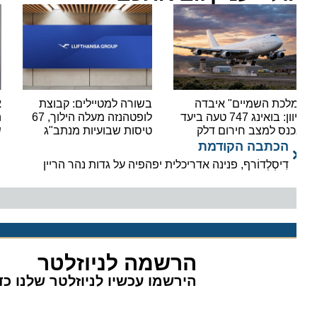
לכת השמיים" איבדה
בשורה למטיילים: קבוצת
אל ע
כיוון: בואינג 747 טעה ביעד
לופטהנזה מעלה הילוך, 67
כנס למצב חירום דלק
טיסות שבועיות מנתב"ג
של 132 מיליון דולר
הכתבה הקודמת
דִיסְלְדוֹרף, פנינה אדריכלית יפהפיה על גדות נהר הריין
הרשמה לניוזלטר
הירשמו עכשיו לניוזלטר שלנו כדי 