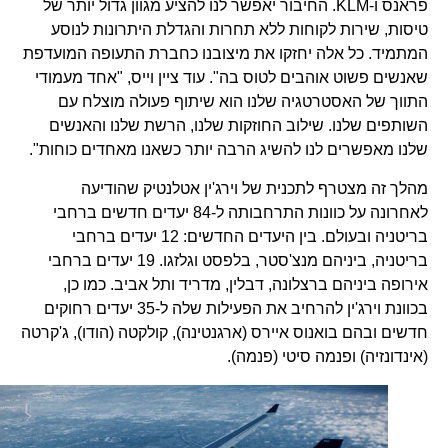
פראנס ו-KLM. החיבור יאפשר לנו להציע מגוון גדול יותר של
טיסות, שירות לקוחות ללא תחרות והגדלת היתרונות לנוסע
המתמיד. כל אלה יחזקו את מיצובנו כחברת התעופה המועדפת
שאנשים פשוט אוהבים לטוס בה". עוד ציין וייס, "אחד מעמודי
התווך של האסטרטגיה שלנו הוא שיתוף פעולה מוצלח עם
השותפים שלנו. שילוב החוזקות שלנו, הרשת שלנו והאנשים
שלנו מאפשרים לנו להשיג הרבה יותר כשאנו מאחדים כוחות".
מהלך זה מצטרף לתכנית של וירג'ין אטלנטיק שהודיעה
לאחרונה על כוונות התרחבותה ל-84 יעדים חדשים ברחבי
בריטניה ובעולם. בין היעדים החדשים: 12 יעדים ברחבי
בריטניה, ביניהם מנצ'סטר, בלפסט וגלזגו. 19 יעדים ברחבי
אירופה ביניהם ברצלונה, דבלין, מדריד ותל אביב. כמו כן,
בכוונת וירג'ין להרחיב את הפעילות שלה ל-35 יעדים רחוקים
חדשים ובהם בואנוס איירס (ארגנטינה), קולקטה (הודו), ג'קרטה
(אינדונזיה) ופנמה סיטי (פנמה).