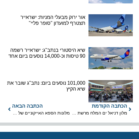
אור ירוק מבעלי המניות: ישראייר
תצטרף למועדון "סופר פליי"
שיא היסטורי בנתב"ג: ישראייר רשמה
90 טיסות וכ-14,000 נוסעים ביום אחד
101,000 נוסעים ביום: נתב"ג שובר את
שיא הקיץ
הכתבה הקודמת
הכתבה הבאה
מלון דניאל ים המלח מרשת מלונות טמרס עבר תהליך התחדשות
מלונות הספא האייקוניים של אירופה התאחדו תחת המותג Ensana