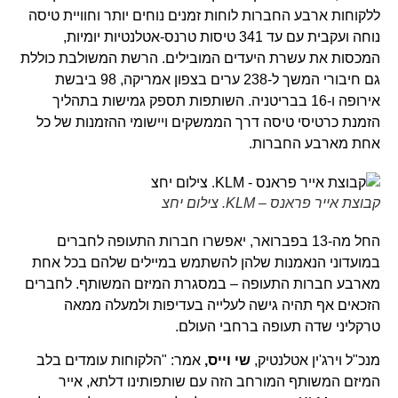
ללקוחות ארבע החברות לוחות זמנים נוחים יותר וחוויית טיסה
נוחה ועקבית עם עד 341 טיסות טרנס-אטלנטיות יומיות,
המכסות את עשרת היעדים המובילים. הרשת המשולבת כוללת
גם חיבורי המשך ל-238 ערים בצפון אמריקה, 98 ביבשת
אירופה ו-16 בבריטניה. השותפות תספק גמישות בתהליך
הזמנת כרטיסי טיסה דרך הממשקים ויישומי ההזמנות של כל
אחת מארבע החברות.
קבוצת אייר פראנס – KLM. צילום יחצ
החל מה-13 בפברואר, יאפשרו חברות התעופה לחברים
במועדוני הנאמנות שלהן להשתמש במיילים שלהם בכל אחת
מארבע חברות התעופה – במסגרת המיזם המשותף. לחברים
הזכאים אף תהיה גישה לעלייה בעדיפות ולמעלה ממאה
טרקליני שדה תעופה ברחבי העולם.
מנכ"ל וירג'ין אטלנטיק,
שי וייס,
אמר: "הלקוחות עומדים בלב
המיזם המשותף המורחב הזה עם שותפותינו דלתא, אייר