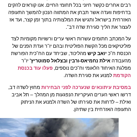
רבים אחרים כקשר חיוני בכל תחומי החיים. אנו קוראים להקים
בדחיפות וועדה אשר תבחן את המתווה הנכון להמשך התעופה
האזרחית בישראל ותגיש את המלצותיה בתוך זמן קצר, ועד אז
לעצור את הליך סגירת שדה דב".
על המכתב חתומים עשרות ראשי ערים ורשויות מקומיות לצד
פוליטיקאים מכל הקשת הפוליטית ובהם יו"ר ועדת הפנים של
הכנסת ח"כ
יואב קיש
מהליכוד, שביחד עם הח"כית הפורשת
מהעבודה
אילת נחמיאס-ורבין
ובצלאל סמוטריץ'
יו"ר
מפלגת האיחוד הלאומי וח"כים נוספים,
פעלו עוד בכנסת
הקודמת
למנוע את סגירת השדה.
במסיבת עיתונאים שנערכה לפני הבחירות
מחוץ לשדה דב,
דרשו ראשי הערים העיקריות הנפגעות מן המהלך – תל אביב
ואילת – לדחות את סגירתו של השדה ולמנוע את הניתוק
התעופה האזרחית בין שתיהן.