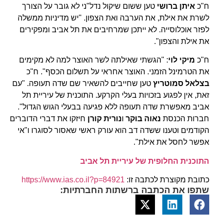
ח"כ
איתן ברושי
טען ששום שיקול נדל"ני לא גובר על הצורך
לשרת את אילת, את הערבה ואת הצפון. "יש מדיניות ממשלה
לפזר אוכלוסייה. לא ייתכן שמרחיבים את תל אביב ומפקירים
את אילת והצפון".
ח"כ
מיקי לוי
: "הגשתי שאילתה לשר האוצר למה לא מקימים
את הטרמינל הזמני. האוצר אחראי על תשלום הכסף". ח"כ
בצלאל סמוטריץ
טען שחייבים להשאיר שם שדה תעופה. "עם
זאת, אין לפגוע בזכויות בעלי הקרקע. התוכנית של עיריית תל
אביב מאפשרת שדה תעופה ללא פגיעה בבעלי הגוש הגדול".
חברות הכנסת
נאוה בוקר
ו
נורית קורן
חיזקו את דברי הדוברים
הקודמים וטענו ששדה דב הוא עורק ראשי שאסור לסוגרו ו"אי
אפשר לחסל את אילת".
התוכנית החלופית של עיריית תל אביב
כתובת מקוצרת לכתבה זו:
https://www.ias.co.il?p=84921
שתפו את הכתבה ברשתות החברתיות: