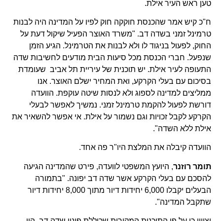
טען ראש העיר אילת.
ח"כ קיש אמר שהכנסת חוקקה חוק לפיו על המדינה היה לבנות
טרמינל זמני בשדה דב. "משרד האוצר הפעיל שיקול דעת על
החוק, לפעול בניגוד לו ולא לבנות את הטרמינל. הגיע הזמן
שנפעל. חברי הכנסת מכל סיעות הבית מודעים לחשיבות שדה
התעופה לעיר אילת. יש תוכנית של עיריית תל אביב שעומדת
בסיכום עם בעלי הקרקע, ואת המחיר ישלם האוצר. אנו
ממליצים למדינה לספוג ולא לנסות שיטה עוקפת. הוועדה
דורשת לפעול להקמת טרמינל זמני. נמשיך לאפשר לבעלי
הקרקע לקבל זכויות וגם נשמור על אילת. אי אפשר להשאיר את
אילת ללא השדה".
הוועדה קיבלה את המלצת היו"ר פה אחד.
תומר רוזנר
, היועץ המשפטי לוועדה, פירט שהמדינה הגיעה
להסכם עם בעלי הקרקע אשר שדה דב יפונה. "בתמורה
הבעלים יקבלו 6,000 יחידות דיור מתוך 8,000 יחידות דיור
שתקבל המדינה".
יצויין כי על פי התוכנית המקורית שכוללת פינוי שדה דב, היו