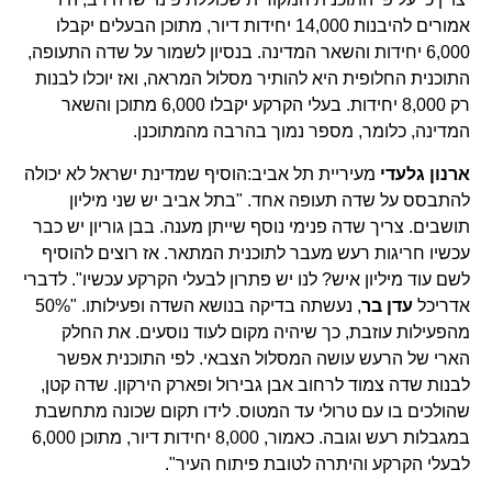
אמורים להיבנות 14,000 יחידות דיור, מתוכן הבעלים יקבלו
6,000 יחידות והשאר המדינה. בנסיון לשמור על שדה התעופה,
התוכנית החלופית היא להותיר מסלול המראה, ואז יוכלו לבנות
רק 8,000 יחידות. בעלי הקרקע יקבלו 6,000 מתוכן והשאר
המדינה, כלומר, מספר נמוך בהרבה מהמתוכנן.
ארנון גלעדי
מעיריית תל אביב:הוסיף שמדינת ישראל לא יכולה
להתבסס על שדה תעופה אחד. "בתל אביב יש שני מיליון
תושבים. צריך שדה פנימי נוסף שייתן מענה. בבן גוריון יש כבר
עכשיו חריגות רעש מעבר לתוכנית המתאר. אז רוצים להוסיף
לשם עוד מיליון איש? לנו יש פתרון לבעלי הקרקע עכשיו". לדברי
אדריכל
עדן בר
, נעשתה בדיקה בנושא השדה ופעילותו. "50%
מהפעילות עוזבת, כך שיהיה מקום לעוד נוסעים. את החלק
הארי של הרעש עושה המסלול הצבאי. לפי התוכנית אפשר
לבנות שדה צמוד לרחוב אבן גבירול ופארק הירקון. שדה קטן,
שהולכים בו עם טרולי עד המטוס. לידו תקום שכונה מתחשבת
במגבלות רעש וגובה. כאמור, 8,000 יחידות דיור, מתוכן 6,000
לבעלי הקרקע והיתרה לטובת פיתוח העיר".