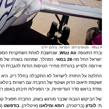
 - מטוסים לפני המראה. צילום יח"צ
ברת התעופה
Wizz Air
, שנחשבת לאחת השחקניות המשמעותי
ישראל החל מה-
28 במאי
. המהלך, שמהווה בשורה של ממש ע
ירופה ולסייע בהורדת מחירי הטיסות הודות להגברת התחרו
החלטה על החזרה לישראל לא התקבלה בחלל ריק. היא מגיע
מדת בראש סדר העדיפויות, וכי הפעילות תיבחן באופן רצי
ל הביקוש הגבוה שכבר מורגש בשוק, החברה תפעיל קווים ממג
ת:
לונדון
(בריטניה),
רומא ומילאנו
(איטליה),
בודפשט
(הונגר