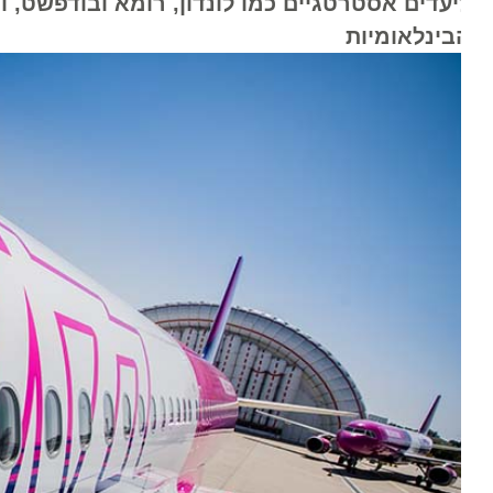
יעדים אסטרטגיים כמו לונדון, רומא ובודפשט, וה
בינלאומיות