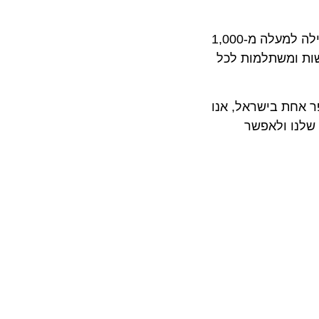
עם חידוש הפעילות, Wizz Air מבקשת לבסס מחדש את מעמדה כחברת הלואו-קוסט המובילה בישראל. החברה, שמפעילה למעלה מ-1,000
שות ומשתלמות לכל
ת בישראל, אנו
ו ולאפשר