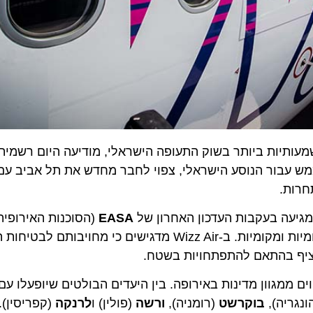
ות ביותר בשוק התעופה הישראלי, מודיעה היום רשמית על 
בור הנוסע הישראלי, צפוי לחבר מחדש את תל אביב עם שו
ת.
ה בעקבות העדכון האחרון של
EASA
(הסוכנות האירופית לב
ומשקפת תיאום הדוק ושוטף של החברה עם רשויות בינלאומיות ומקומיות. ב-Wizz Air מדגישים כי מחויב
ף בהתאם להתפתחויות בשטח.
וון מדינות באירופה. בין היעדים הבולטים שיופעלו עם החז
יה),
בוקרשט
(רומניה),
ורשה
(פולין) ו
לרנקה
(קפריסין). מא