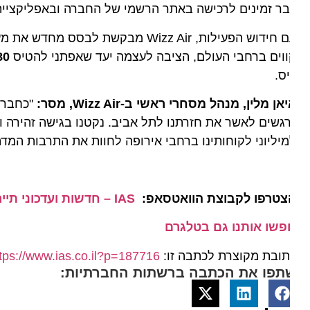
ר זמינים לרכישה באתר הרשמי של החברה ובאפליקציית WIZZ.
וים ברחבי העולם, הציבה לעצמה יעד שאפתני להטיס
80 מיליון נוסעים
ס.
אן מלין, מנהל מסחרי ראשי ב-Wizz Air, מסר:
"כחברת הת
גשים לאשר את חזרתנו לתל אביב. נקטנו בגישה זהירה ומדו
יליוני לקוחותינו ברחבי אירופה לחוות את התרבות המדהימה שיש ליש
צטרפו לקבוצת הוואטסאפ:
IAS – חדשות ועדכוני תיירות מהארץ ומהעולם
פשו אותנו גם בטלגרם
ובת מקוצרת לכתבה זו:
https://www.ias.co.il?p=187716
תפו את הכתבה ברשתות החברתיות: