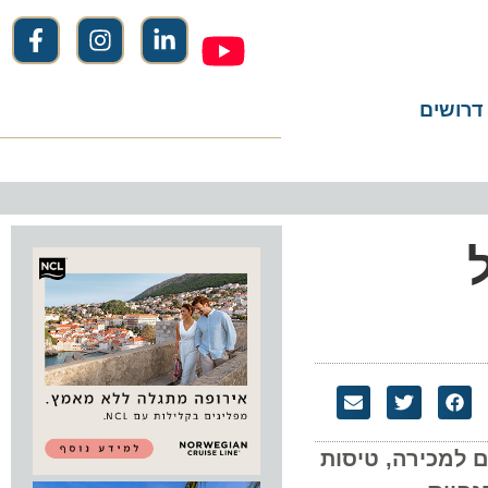
שים
כירה, טיסות