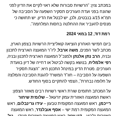
במכתב צוין: "הרשויות סבורות שלא ראוי לקיים את הדיון לפני
שהונח בפני ועדת העורכים תסקיר השפעה על הסביבה של
תמ"א 15/ג בנבטים, ולכן, יש לבטל את הדיון. יש תחושה כי
מנסים להעביר את ההחלטה בחסות המלחמה".
רמת דוד, 12 במאי 2024
ביום חמישי האחרון הוציאה קואליציית הרשויות בצפון הארץ,
מכתב לשר הפנים,
משה
ארבל
, ליו"ר המועצה הארצית לתכנון
ובניה,
הרב נתן אלנתן
ולמנכ"ל המועצה הארצית לתכנון ובניה,
רפי אלמליח
, בנושא בקשה לביטול או דחייה של דיון בוועדת
העורכים. מטרת הדיון במינהל התכנון היא: "הצגת תסקיר
השפעה על הסביבה – חוו"ד המשרד להגנת הסביבה והמלצה
על חלופה נבחרת", הצפוי להתקיים בסוף החודש.
על המכתב חתומים שורת ראשי רשויות רבים מאזור הצפון:
ראשת המועצה האזורית עמק יזרעאל –
שלומית שיחור
רייכמן
, ראש המועצה המקומית טבעון –
עידו גרינבלום
, ראש
המועצה המקומית רמת ישי –
אסף אובלנדר
, ראש המועצה
האזורית גלבוע –
דני עטר
, ראש המועצה האזורית מגידו –
גיל