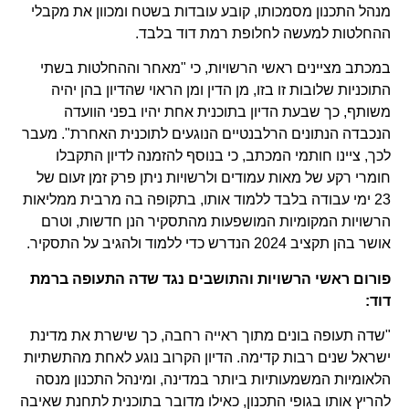
מנהל התכנון מסמכותו, קובע עובדות בשטח ומכוון את מקבלי
ההחלטות למעשה לחלופת רמת דוד בלבד.
במכתב מציינים ראשי הרשויות, כי "מאחר וההחלטות בשתי
התוכניות שלובות זו בזו, מן הדין ומן הראוי שהדיון בהן יהיה
משותף, כך שבעת הדיון בתוכנית אחת יהיו בפני הוועדה
הנכבדה הנתונים הרלבנטיים הנוגעים לתוכנית האחרת". מעבר
לכך, ציינו חותמי המכתב, כי בנוסף להזמנה לדיון התקבלו
חומרי רקע של מאות עמודים ולרשויות ניתן פרק זמן זעום של
23 ימי עבודה בלבד ללמוד אותו, בתקופה בה מרבית ממליאות
הרשויות המקומיות המושפעות מהתסקיר הנן חדשות, וטרם
אושר בהן תקציב 2024 הנדרש כדי ללמוד ולהגיב על התסקיר.
פורום ראשי הרשויות והתושבים נגד שדה התעופה ברמת
דוד:
"שדה תעופה בונים מתוך ראייה רחבה, כך שישרת את מדינת
ישראל שנים רבות קדימה. הדיון הקרוב נוגע לאחת מהתשתיות
הלאומיות המשמעותיות ביותר במדינה, ומינהל התכנון מנסה
להריץ אותו בגופי התכנון, כאילו מדובר בתוכנית לתחנת שאיבה