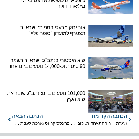
Apollo תרכוש את איזיג'ט ב- 7.7
מיליארד דולר
אור ירוק מבעלי המניות: ישראייר
תצטרף למועדון "סופר פליי"
שיא היסטורי בנתב"ג: ישראייר רשמה
90 טיסות וכ-14,000 נוסעים ביום אחד
101,000 נוסעים ביום: נתב"ג שובר את
שיא הקיץ
הכתבה הקודמת
הכתבה הבאה
איגרת יו"ר ההתאחדות, קובי קרני, ליום הזיכרון ויום העצמאות
פרינסס קרוזס נערכת לעונת ההפלגות הגדולה באירופה