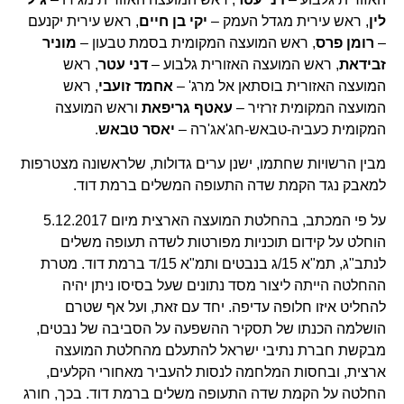
לין
, ראש עירית מגדל העמק –
יקי בן חיים
, ראש עירית יקנעם
–
רומן פרס
, ראש המועצה המקומית בסמת טבעון –
מוניר
זבידאת
, ראש המועצה האזורית גלבוע –
דני עטר
, ראש
המועצה האזורית בוסתאן אל מרג' –
אחמד זועבי
, ראש
המועצה המקומית זרזיר –
עאטף גריפאת
וראש המועצה
המקומית כעביה-טבאש-חג'אג'רה –
יאסר טבאש
.
מבין הרשויות שחתמו, ישנן ערים גדולות, שלראשונה מצטרפות
למאבק נגד הקמת שדה התעופה המשלים ברמת דוד.
על פי המכתב, בהחלטת המועצה הארצית מיום 5.12.2017
הוחלט על קידום תוכניות מפורטות לשדה תעופה משלים
לנתב"ג, תמ"א 15/ג בנבטים ותמ"א 15/ד ברמת דוד. מטרת
ההחלטה הייתה ליצור מסד נתונים שעל בסיסו ניתן יהיה
להחליט איזו חלופה עדיפה. יחד עם זאת, ועל אף שטרם
הושלמה הכנתו של תסקיר ההשפעה על הסביבה של נבטים,
מבקשת חברת נתיבי ישראל להתעלם מהחלטת המועצה
ארצית, ובחסות המלחמה לנסות להעביר מאחורי הקלעים,
החלטה על הקמת שדה התעופה משלים ברמת דוד. בכך, חורג