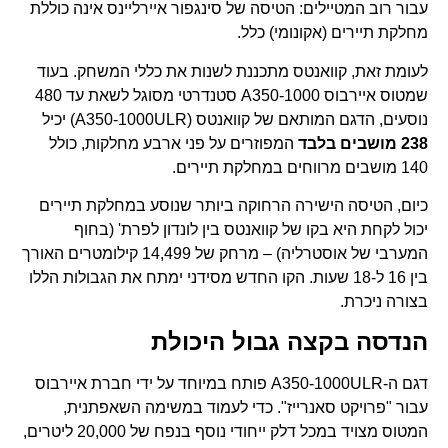
עבור רוב המטיילים: הטיסה של סינגפור איירליינס אינה כוללת
מחלקת תיירים (אקונומי) כלל.
לעומת זאת, קוואנטס מתכננת לשנות את כללי המשחק. בעוד
שמטוס איירבוס A350-1000 סטנדרטי מסוגל לשאת עד 480
נוסעים, הדגם המותאם של קוואנטס (A350-1000ULR) יכיל
238 מושבים בלבד
המפוזרים על פני ארבע מחלקות, כולל
140 מושבים מרווחים במחלקת תיירים.
כיום, הטיסה הישירה הרחוקה ביותר שנוסע במחלקת תיירים
יכול לקחת היא בקו של קוואנטס בין לונדון לפרת' (בחוף
המערבי של אוסטרליה) – מרחק של 14,499 קילומטרים האורך
בין 16 ל-18 שעות. הקו החדש מסידני ימתח את הגבולות הללו
בצורה ניכרת.
הנדסה בקצה גבול היכולת
דגם ה-A350-1000ULR פותח במיוחד על ידי חברת איירבוס
עבור "פרויקט סאנרייז". כדי לעמוד במשימה השאפתנית,
המטוס מצויד במכל דלק ייחודי נוסף בנפח של 20,000 ליטרים,