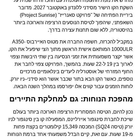
מחדש את מפת התעופה העולמית עם ההכרזה הרשמית על
השקת הקו הישיר מסידני ללונדון באוקטובר 2027. מדובר
ביריית הפתיחה של "פרויקט סאנרייז" (Project Sunrise)
השאפתני, שיהפוך לטיסת הנוסעים הרציפה והארוכה ביותר
בהיסטוריה, ללא שום תחנות עצירה בדרך.
במקביל להכרזה, חשפה החברה את מטוס האיירבוס A350-
1000ULR המותאם אישית הראשון מתוך הצי שיפעיל את הקו,
אשר יקצר משמעותית את זמני הנסיעה בין שתי היבשות וצפוי
לארוך בין 19 ל-22 שעות. בהמשך, הפרויקט צפוי לחבר את
החוף המזרחי של אוסטרליה ליעדים בינלאומיים מרכזיים
נוספים, כאשר הקו הבא בתור שכבר אושר הוא סידני–ניו יורק.
לוחות הזמנים עבור קווים אלו יפורסמו במהלך השנה הבאה.
מהפכת הנוחות: גם למחלקת התיירים
נכון להיום, הטיסה המסחרית הרציפה הארוכה ביותר בעולם
שייכת לחברת סינגפור איירליינס, המפעילה קו בין סינגפור לניו
יורק (טיסה SQ24) המכסה 15,349 קילומטרים בקצת פחות
מ-19 שעות. עם זאת, קיים הבדל משמעותי אחד ברמת הנוחות