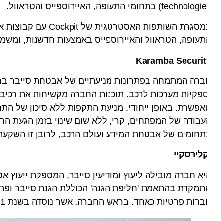
technol) בתחומי התעופה, האיירוספייס והטראוול.
עופה, הטראוול והאיירוספייס באמצעות חדשנות, ומשמשת ג
Karamba Securit
פקיות מערכות לרכב. תוכנות החברה מקשיחות את רכיבי המכונ
פשרת, באופן ייחודי, מניעת התקפות ללא סיכון של התרעות
חומים של אבטחת המידע ועולם הרכב, לרובן זו השקעה רא
לירסקיי
א חברה מובילה ליעוץ ומודיעין סייבר, המספקת ייעוץ אסטרטג
מקדת בהתאמת 'חליפת הגנה' הכוללת הגנת סייבר ופתרונות 
ות פרטיות כאחד. בראש החברה, אשר נוסדה בשנת 2011, עומד בועז דולב, אשר שימש בעברו כראש פרויקט ממשל זמין ומערך תהיל"ה.