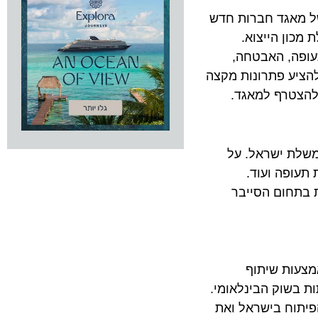
Cockpit , ו- ClearSky השיקו פעילותו של מאגד חברות חדש
ן הייצוא.
ה, האבטחה,
ע פתרונות מקצה
טרף למאגד.
ת ישראל. על
פה ועוד.
חום הסייבר
ות שיתוף
שוק הבינלאומי.
וח בישראל ואת