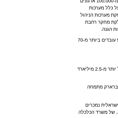
חברת הגנת הסייבר המובילה בעולם. צ'ק פוינט מספקת את טכנולוגיות ההגנה המקיפות והחדשניות שלה עבור למעלה מ-100,000 ארגונים
INFINI – צ'ק פוינט מגנה על כלל מערכות
מערכות הניהול
 מחקר רחבת
צ'ק פוינט נסחרת בנאסאק מאז 1996. מחזור החברה ב -2017 היה 1.85 מיליארד דולרים, והיא מעסיקה למעלה מ-5000 עובדים ביותר מ-70
היא מחברות אבטחת המידע המובילות בעולם וחברת הסייבר הישראלית השנייה בגודלה, נסחרת בנאסד"ק לפי שווי של יותר מ-2.5 מיליארד
ארק מתמחה
לית נמכרים
ום הקמתה, של משרד הכלכלה