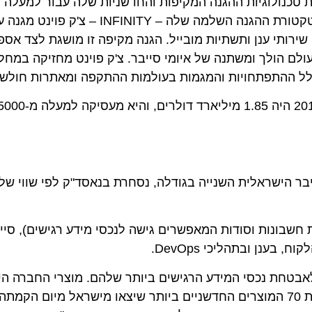
וחברות ולמליוני צרכני קצה בכל רחבי הגלובוס. דרך ארכיטקטורת ההגנה השלמה שלה – TY
תי ענן ותשתיות מובייל. הגנה מקיפה זו מושגת לצד אספקת 
ולך ומשתנה של איומי סייבר. צ'ק פוינט מחזיקה במחלקת
ונות וסודות המאפשרים גישה לנכסי מידע רגישים), סייבר
 ובתהליכי DevOps.
חת נכסי המידע הרגישים ביותר שלהם. מוצרי החברה הישרא
ביותר מ-90 מדינות ברחבי העולם. החברה מופיעה ברשימת 70 המוצרים החדשניים ביותר שיצאו מישראל מי