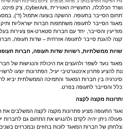
דל הפיקוח החדש בנתב"ג, מראה מבפנים. צילום באדיבות רשות שדות התעו
חום הסייבר בתעופה. ההשקה בוצעה אתמול (ד'), במסגרת הכ
אגד הסייבר לתעופה משתתפות חברות ישראליות ותיקות המ
ודיעין והסייבר, יחד עם חברות סטארט-אפ צעירות בעלות 
צה להגנת סייבר לתעופה אזרחית – שדות תעופה, חברות תעו
שויות ממשלתיות, רשויות שדות תעופה, חברות תעופה, נמ
אגד נועד לשפר ולהעצים את היכולת והנגישות של חברות יש
ת להציע פתרון אינטגרטיבי יעיל, הפתרונות יוצעו לרשויות
ינרגיה בין חברות המאגד והתמיכה הממשלתית יביא להמשך
לל והסייבר לתעופה בפרט.
תרונות מקצה לקצה
גד התעופה מציע פתרונות מקצה לקצה המשלבים את היכולו
עולה ניתן יהיה לקדם ולהנגיש את התחום גם לחברות ישראלי
לחתן של חברות המאגד לזכות בחוזים ובמכרזים בשנים הקר