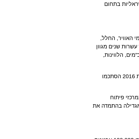
יות בתחום
וויר, החלל,
ת שנים מגוון
 הלווינות,
החברה, שהינה בבעלות ממשלתית מלאה, פעילה בשוק הביטחוני והאזרחי בכ-90 מדינות ברחבי העולם ומכירותיה בשנת 2016 הסתכמו
ים, מתוכם כ-6,000 מהנדסים, במרכזי פיתוח
ילה בהתמדה את