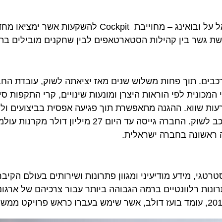
במסגרת השותפות האסטרטגית של Cockpit עם קבוצות אל על ובואינג – מחוייבת Cockpit להשקע
שר בין קהילות הסטארטאפים לבין שחקנים מובילים בתעשיי
ית לפי הוראות היצרן ומונעות שינויים, קרי התקפות סייבר. 
 שווא. ההגנה מתאפשרת תוך פגיעה אפסית בביצועים וללא שי
העבודה של המפתחים, קרי, ללא שום שינוי בזמן הגעת הרכב לשוק. החברה גייסה עד היום 27 מיליון דו
שונה בחברה ישראלית.
י, מידע מודיעיני ומגוון פתרונות ושירותים בעולם הקיברנט
רלוונטיים ברמה הגבוהה ביותר עבור צרכיהם של ארגונים מ