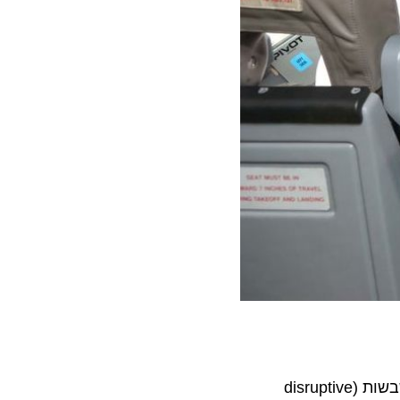
זרוע השקעות ההייטק מבית אל על. החברה הוקמה על מנת לגלות, לזהות, לתמוך ולהשקיע ביזמים בעלי טכנולוגיות משבשות (disruptive