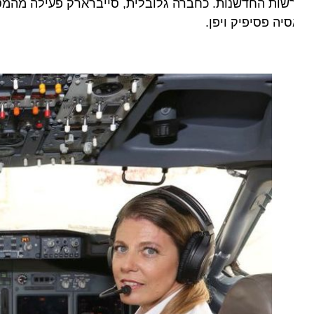
שות החדשנות. כחברה גלובלית, סייברארק פעילה מהמטה ומ
יה פסיפיק ויפן.