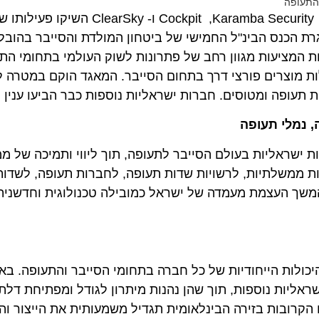
פה
משרד הכלכלה, התעשייה האווירית ,CyberArk, צ'ק פוינט, Karamba Security
נס הבינ"ל החמישי של ביטחון המולדת והסייבר בהובלת מכו
ציעות מגוון רחב של פתרונות לשוק העולמי בתחומי התעופ
מוצרים פורצי דרך בתחום הסייבר. המאגד הוקם במטרה להצי
פה ומטוסים. חברות ישראליות נוספות כבר הביעו ענין להצ
לי תעופה
ראליות בעולם הסייבר לתעופה, תוך ליווי ותמיכה של ממשל
 ממשלתיות, לרשויות שדות תעופה, לחברות תעופה, לשדות תעו
 העצמת מעמדה של ישראל כמובילה טכנולוגית וחדשנית בת
ת הייחודיות של כל חברה בתחומי הסייבר והתעופה. באמצע
ות נוספות, תוך שהן נהנות מיתרון לגודל ומפתיחת דלתות ב
ובות בזירה הבינלאומית תגדיל משמעותית את הייצור והפית