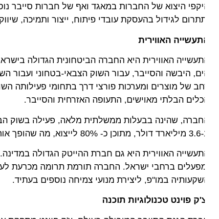
קפי היצוא של החברות במאגד ואף של חברות סייבר נוספו
תרום לגידול בהעסקת עובדי פיתוח, ייצור ותמיכה, שיווק ופ
תעשייה האווירית
עשייה האווירית היא החברה הביטחונית הגדולה בישראל ומה
ם, היבשה והסייבר, עבור השוק הצבאי-בטחוני ועבור השוק ה
ב של מוצרים ומערכות פורצי דרך בתחומי פעילותה השונים, 
לים הבלתי מאוישים, התעופה האזרחית והסייבר.
הופך אותה לאחת היצואניות הגדולות בישראל.
פעלים ברחבי ישראל. החברה תורמת תרומה מכרעת לעוצמת
קעותיה במו"פ, ליצירת מנועי צמיחה נוספים בעתיד.
'ק פוינט
טכנולוגיות תוכנה