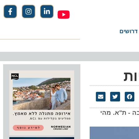
שים
יס אבבה - ת"א. מהי