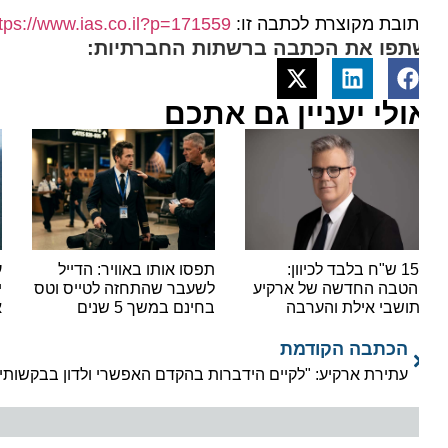
ובת מקוצרת לכתבה זו:
https://www.ias.co.il?p=171559
תפו את הכתבה ברשתות החברתיות:
ולי יעניין גם אתכם
159 ש"ח בלבד לכיוון:
תפסו אותו באוויר: הדייל
ענקית
טבה החדשה של ארקיע
לשעבר שהתחזה לטייס וטס
יוניי
ושבי אילת והערבה
בחינם במשך 5 שנים
את ה
הכתבה הקודמת
עתירת ארקיע: "לקיים הידברות בהקדם האפשרי ולדון בבקשותיה"