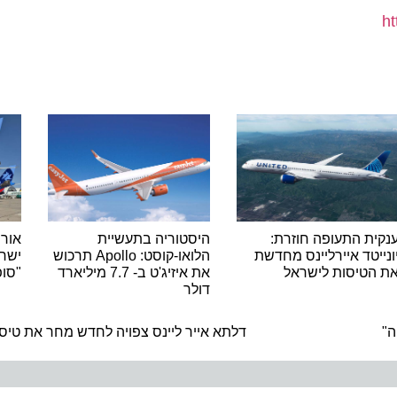
 התעופה חוזרת:
היסטוריה בתעשיית
אור ירוק
טד איירליינס מחדשת
הלואו-קוסט: Apollo תרכוש
ישראייר 
טיסות לישראל
את איזיג'ט ב- 7.7 מיליארד
"סופר פל
דולר
ה
דלתא אייר ליינס צפויה לחדש מחר את טיסותיה 