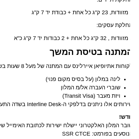
 ק"ג
חלקת עסקים:
 כ"א
מתנה בטיסת המשך
חות אתיופיאן איירלינס עם המתנה של מעל 8 שעות בשדה התעופה באדיס אבבה זכאים ל:
לינה במלון (על בסיס מקום פנוי)
שוברי העברה אל/מ המלון
ויזת מעבר (Transit Visa)
תים אלו ניתנים בדלפקי ה-Interline Desk בשדה התעופה באדיס אבבה, לאחר הנחיתה.
דש!
בר המלון האלקטרוני יישלח ישירות לכתובת האימייל של הנ
וסעים בפורמט: SSR CTCE