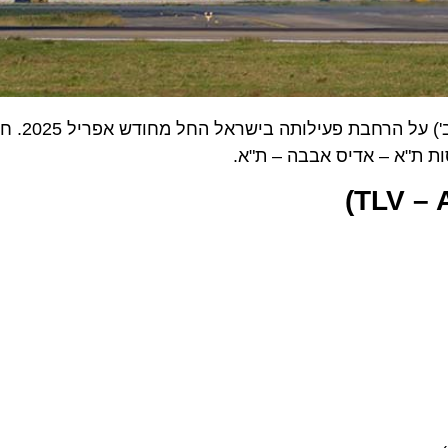
(Ethiopian Airlines) הודיעה הבוקר (ב') על 
)
TLV 