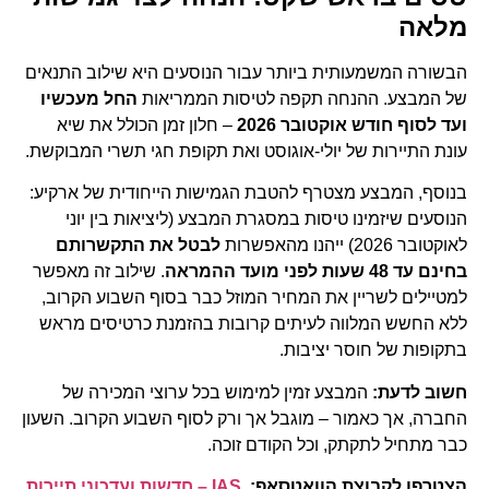
מלאה
הבשורה המשמעותית ביותר עבור הנוסעים היא שילוב התנאים
של המבצע. ההנחה תקפה לטיסות הממריאות
החל מעכשיו
ועד לסוף חודש אוקטובר 2026
– חלון זמן הכולל את שיא
עונת התיירות של יולי-אוגוסט ואת תקופת חגי תשרי המבוקשת.
בנוסף, המבצע מצטרף להטבת הגמישות הייחודית של ארקיע:
הנוסעים שיזמינו טיסות במסגרת המבצע (ליציאות בין יוני
לאוקטובר 2026) ייהנו מהאפשרות
לבטל את התקשרותם
בחינם עד 48 שעות לפני מועד ההמראה
. שילוב זה מאפשר
למטיילים לשריין את המחיר המוזל כבר בסוף השבוע הקרוב,
ללא החשש המלווה לעיתים קרובות בהזמנת כרטיסים מראש
בתקופות של חוסר יציבות.
חשוב לדעת:
המבצע זמין למימוש בכל ערוצי המכירה של
החברה, אך כאמור – מוגבל אך ורק לסוף השבוע הקרוב. השעון
כבר מתחיל לתקתק, וכל הקודם זוכה.
הצטרפו לקבוצת הוואטסאפ:
IAS – חדשות ועדכוני תיירות