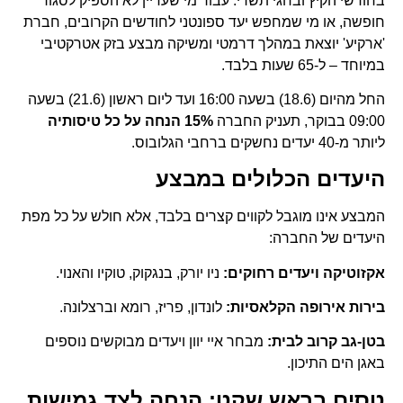
בחודשי הקיץ ובחגי תשרי. עבור מי שעדיין לא הספיק לסגור
חופשה, או מי שמחפש יעד ספונטני לחודשים הקרובים, חברת
'ארקיע' יוצאת במהלך דרמטי ומשיקה מבצע בזק אטרקטיבי
במיוחד – ל-65 שעות בלבד.
החל מהיום (18.6) בשעה 16:00 ועד ליום ראשון (21.6) בשעה
09:00 בבוקר, תעניק החברה
15% הנחה על כל טיסותיה
ליותר מ-40 יעדים נחשקים ברחבי הגלובוס.
היעדים הכלולים במבצע
המבצע אינו מוגבל לקווים קצרים בלבד, אלא חולש על כל מפת
היעדים של החברה:
אקזוטיקה ויעדים רחוקים:
ניו יורק, בנגקוק, טוקיו והאנוי.
בירות אירופה הקלאסיות:
לונדון, פריז, רומא וברצלונה.
בטן-גב קרוב לבית:
מבחר איי יוון ויעדים מבוקשים נוספים
באגן הים התיכון.
טסים בראש שקט: הנחה לצד גמישות