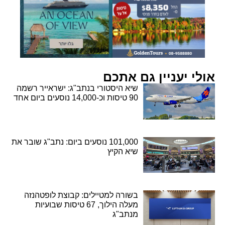
אולי יעניין גם אתכם
שיא היסטורי בנתב"ג: ישראייר רשמה
90 טיסות וכ-14,000 נוסעים ביום אחד
101,000 נוסעים ביום: נתב"ג שובר את
שיא הקיץ
בשורה למטיילים: קבוצת לופטהנזה
מעלה הילוך, 67 טיסות שבועיות
מנתב"ג