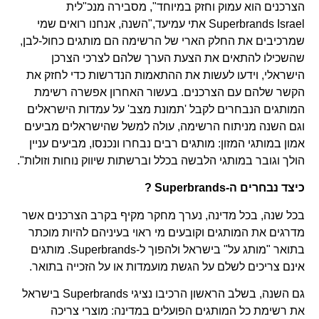
הצרכנים הוא עמוק וחזק במיוחד", מסבירה מנכ"לית
Superbrands Israel אתי עמיעד,"השנה, אנחנו רואים שמי
שמרכיבים את החלק הארי של הרשימה הם מותגים כחול-לבן,
שהשכילו להתאים את הצעת הערך שלהם לצרכי הצרכן
הישראלי, וידעו לעשות את ההתאמות הנדרשות כדי לחזק את
הקשר שלהם עם הצרכנים. בעשור האחרון אפשרה רשימת
המותגים הנבחרים לקבל 'תמונת מצב' על עמדות הישראלים
וגם השנה מניתוח הרשימה, עולה למשל שהישראלים מביעים
אמון במותגי המזון: מותגים רבים נבחרו ונכנסו, מביעים עניין
הולך וגובר במותגי הלבשה בכלל וברשתות שיווק נוחות וזולות".
כיצד נבחרים ה-Superbrands ?
בכל שנה, בכל מדינה, נערך מחקר מקיף בקרב הצרכנים אשר
מדרגים את המותגים וקובעים מי ראוי בעיניהם להיות מוכתר
בתואר "מותג על" בישראל ולהפוך ל-Superbrands. מותגים
אינם צריכים לשלם על הגשת מועמדות או על הזכייה בתואר.
גם השנה, בשלב הראשון הרכיבו נציגי Superbrands בישראל
את רשימת כל המותגים הפועלים במדינה: מוצרי צריכה