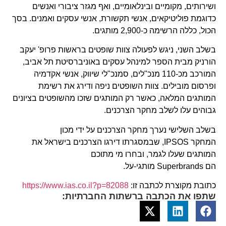
ושירותים, מקומיים ובינלאומיים, ואף מגזר ציבורי ואנשים
כדוגמת פוליטיקאים, אנשי תקשורת, אנשי עסקים ואמנים. בסך
הכול, כללה הרשימה כ-2,900 מותגים.
בשלב השני, ניגש לפעולה צוות שופטים בראשות פרופ' יעקב
הורניק מבית הספר למינהל עסקים באוניברסיטת תל אביב,
המורכב מכ-110 מנכ"לים, סמנכ"לי שיווק, אנשי אקדמיה
ופרסום מובילים. צוות השופטים ניפה ודירג את רשימת
המותגים המלאה, כאשר רק המותגים שזכו מהשופטים בציונים
גבוהים עלו לשלב מחקר הצרכנים.
בשלב השלישי נערך מחקר הצרכנים על ידי מכון
המחקר IPSOS, שבמסגרתו דירגו הצרכנים בישראל את
המותגים שעלו לגמר, ובחרו מי מתוכם
הם Superbrands מותגי-על.
כתובת מקוצרת לכתבה זו:
https://www.ias.co.il?p=82088
שתפו את הכתבה ברשתות החברתיות: