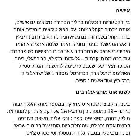
אישים
בין הקטגוריות הנכללות בהליך הבחירה נמצאים גם אישים,
אותם מכתיר הקהל כמותגי-על. הפוליטיקאים היחידים אותם
בחר הקהל בשנה זו הינם נשיא המדינה ראובן (רובי) ריבלין
וראש הממשלה בנימין נתניהו. הזמר שלמה ארצי הוא הזמר
היחידי בישראל שנבחר כבר עשר שנים ברציפות כסופרברנד.
עוד ברשימה היוקרתית – גל גדות, רמי לוי, בר רפאלי, ריטה,
הסופר מאיר שלו שנכנס לרשימה לראשונה, המדליסטית
האולימפית יעל ארד, הכדורסלן מספר 1 של ישראל מיקי
ברקוביץ ועוד אישים נוספים.
לשטראוס מותגי-על רבים
בשנה זו קבוצת שטראוס מחזיקה במספר מותגי-העל הגבוה
ביותר – 19 במספר. בין מותגי-העל של הקבוצה ניתן למנות את
מילקי, דנונה, תפוצ'יפס וקפה טורקי עלית. נושפת בעורפה
קבוצת אסם נסטלה, שמנהלת כיום מותגי-על רבים בישראל
וביניהם ביסלי, במבה, גלידות נסטלה וטייסטרס צ'ויס.