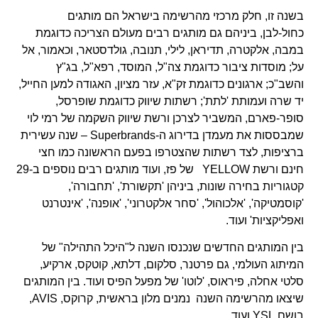
בשנה זו, חלק מרכזי מהרשימה בישראל הם מותגים
כחול-לבן, ביניהם גם מותגים רבים מעולם הצריכה כדוגמת
במבה, אלקטרה, תדיראן, לילי, תנובה, גולדסטאר, וכאמור, אל
על; מוסדות ציבור כדוגמת צה"ל, המוסד, רפא"ל, בג"ץ
והשב"כ; ארגונים כדוגמת זק"א, עזר מציון, האגודה למען החייל,
יד שרה ועמותת 'לתת'; רשתות שיווק כדוגמת שופרסל,
סופר-פארם, המשביר לצרכן ורשת שיווק השקמה של רמי לוי
שמבססות את מעמדן בדירוג ה-Superbrands – שנה עשירית
ברציפות, לצד רשתות שהצטרפו בפעם הראשונה כמו חצי
חינם ורשת YELLOW של פז, ועוד מותגים רבים נוספים ב-29
קטגוריות בחירה שונות, ביניהן 'תקשורת', 'תחבורה',
'קוסמטיקה', 'אלכוהול', 'סחר אלקטרוני', 'אופנה', 'אינטרנט
ואפליקציות' ועוד.
בין המותגים החדשים שנכנסו השנה ל"היכל התהילה" של
המיתוג העולמי, גם פרטנר, סלקום, דלתא, קוטקס, ארקיע,
סלטי אחלה, פיראוס, 'לוטו' של מפעל הפיס ועוד. בין המותגים
שיצאו מהרשימה השנה נמנים מלון בראשית, קרוקס, AVIS,
בושם YSL ועוד.