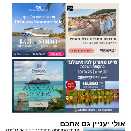
אולי יעניין גם אתכם
ענקית התעופה חוזרת: יונייטד איירליינס