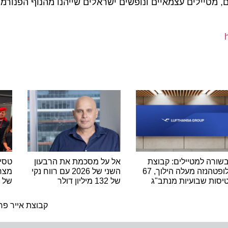
יילים עצמאיים ונופשים ישראלים שייהנו מהנוף הפנורמי ו
 למטיילים: קבוצת
אל על מסכמת את הרבעון
טסים מרו
לופטהנזה מעלה הילוך, 67
השני של 2026 עם רווח נקי
 שבועיות מנתב"ג
של 132 מיליון דולר
של נאוס 
ה
קבוצת אייר פראנס KLM – היעד יפ