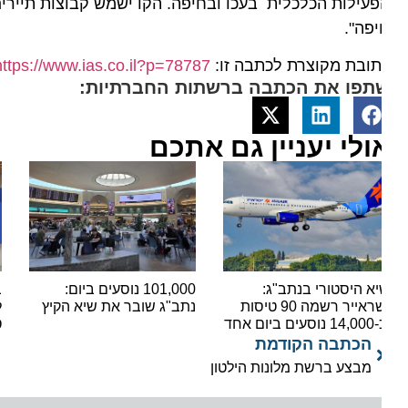
עילות הכלכלית בעכו ובחיפה. הקו ישמש קבוצות תיירים, מט
פה".
ובת מקוצרת לכתבה זו:
https://www.ias.co.il?p=78787
תפו את הכתבה ברשתות החברתיות:
ולי יעניין גם אתכם
א היסטורי בנתב"ג:
101,000 נוסעים ביום:
בשורה
ישראייר רשמה 90 טיסות
נתב"ג שובר את שיא הקיץ
ים ביום אחד
טיסות
הכתבה הקודמת
מבצע ברשת מלונות הילטון