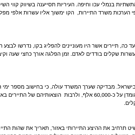
יות בנמלי עכו וחיפה. העיריות תסייענה בשיווק קווי השיט 
ה, תיירים אשר היו מעוניינים להפליג בקו, נדרשו לבצע הזמנה
רות שקלים בודדים לאדם. זמן הפלגה אורך כחצי שעה וקיבולת
ראל. מבדיקה שערך המשרד עולה, כי בחישוב מספר ימי הפעי
ההפלגות, מספר המפליגים השנתי הממוצע שיהיה על פי אומדן על כ-60,000 אלף, ולרבות הוצאותיהם של
תרחיב את ההיצע התיירותי באזור, תאריך את שהות התיירים 