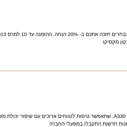
עד שנת 2015 תשדרג איירבוס את סדרת המטוסים מדגם A330, שתאפשר טיסות לטווחים ארוכים עם שיפור