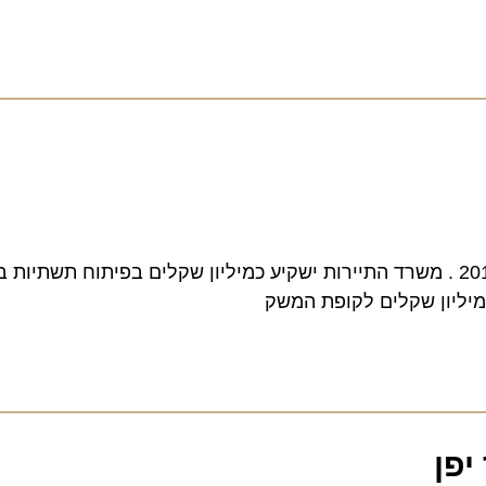
ו שיוט סדיר בין עכו לחיפה יתחיל לפעול ב-15 במרס 2013 . משרד התיירות ישקיע כמיליון שקלים בפיתוח 