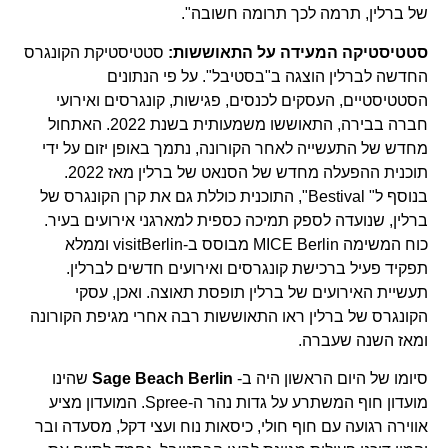
של ברלין, תרמה לכך תרומה חשובה".
סטטיסטיקה המעידה על התאוששות:
סטטיסטיקת הקונגרס
החדשה לברלין הוצגה ב"בסטיבל". על פי הנתונים
הסטטיסטיים, העסקים לכנסים, פגישות, קונגרסים ואירועי
חברה בבירה, התאוששו משמעותית בשנת 2022. האתחול
מחדש של התעשייה לאחר הקורונה, נתמך באופן יזום על ידי
תוכנית ההפעלה מחדש של הסנאט של ברלין מאז 2022.
בנוסף ל" Bestival", התוכנית כוללת גם את קרן הקונגרס של
ברלין, שנועדה לספק תמיכה כספית למארגני אירועים בעיר.
כוח המשימה MICE Berlin מבוסס ב-visitBerlin וממלא
תפקיד פעיל ברכישת קונגרסים ואירועים חדשים לברלין.
תעשיית האירועים של ברלין תופסת תאוצה. ואכן, עסקי
הקונגרס של ברלין ראו התאוששות רבה אחרי מגיפת הקורונה
ומאז השנה שעברה.
סיומו של היום הראשון היה ב-
Sage Beach Berlin
שהינו
מועדון חוף המשתרע על גדות נהר ה-Spree. המועדון מציע
אווירה רגועה עם חוף חולי, כיסאות נוח ועצי דקל, מסעדה ובר