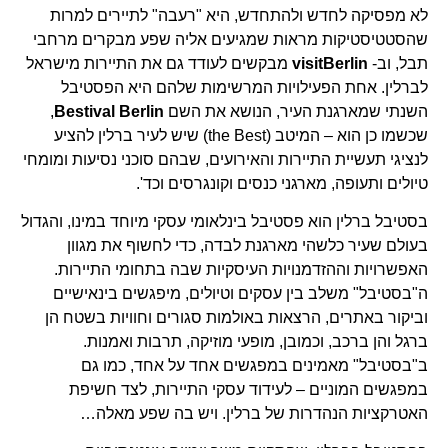
לא מפסיקה לחדש ולהתחדש, היא "רעבה" לתיירים למרות
שהסטטיסטיקות מראות שמגיעים אליה שפע מבקרים מרחבי
תבל, וב-
visitBerlin
מבקשים לעודד גם את התיירות מישראל
לברלין. אחת הפעילויות המרשימות שלהם היא הפסטיבל
השנתי שמארגנת העיר, הנושא את השם
Bestival Berlin
,
שכשמו כן הוא – המיטב (the Best) שיש לעיר ברלין להציע
לנציגי תעשיית התיירות והאירועים, שבהם סוכני נסיעות ומומחי
טיולים ותעופה, מארגני כנסים וקונגרסים וכד'.
בסטיבל ברלין הוא פסטיבל בינלאומי עסקי מיוחד במינו, והגדול
בעולם שעיר כלשהי מארגנת לבדה, כדי לחשוף את מגוון
האפשרויות וההזדמנויות העיסקיות שבה בתחומי התיירות.
ה"בסטיבל" משלב בין עסקים וטיולים, מיפגשים בינאישיים
וביקור באתרים, הרצאות באולמות סגורים וחוויות בשטח הן
ברגל והן ברכב, וכמובן, מופעי מוזיקה, תרבות ואמנות.
ב"בסטיבל" מאמינים במפגשים אחד על אחד, כמו גם
במפגשים המוניים – לעידוד עסקי התיירות, לצד חשיפת
האטרקציות הנהדרות של ברלין. ויש בה שפע מאלה…