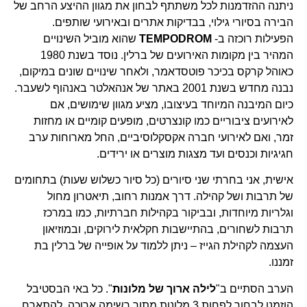
ניתנה ההזדמנות לכל משתתף לבחון את מגוון ההיצע הרחב של
הבירה בסיורי גילוי, בבדיקות אתרים ובאירועי שותפים.
הפעילות רוכזה ב-
TEMPODROM
שהוא מוביל השינויים
המהיר בין מקומות האירועים של ברלין. נוסד בשנת 1980
כאוהל קרקס בכיכר פוטסדאמר, ולאחר שינויים שונים במיקום,
נבנה מחדש בשנת 2001 באתר של אנהאלטר באנהוף לשעבר.
כיום המיבנה המיוחד בעיצובו, מציע מגוון שימושים, אם
לאירועים ציבוריים כמו קונצרטים, מופעים קומיים או מחזות
זמר, ואם לאירועי חברה אקסקלוסיביים, החל מארוחות ערב
חגיגיות וכנסים ועד מצגות מוצרים או ירידים.
אישית, אני בחרתי שני סיורים (כל סיור כשלוש שעות) בתחומים
של תרבות ושל קהילה. דרך אמנות רחוב, תיאטרון מחול
וגלריות מיוחדות, ובביקור בקהילות חברתיות, כמו במרכז
תרבות לשחורים, בהתיישבות חקלאית לירוקים, ובמוזיאון
העצמה לקהילת הגייז – ניתן ללמוד על אופייה של ברלין בת
זמננו.
הערב הסתיים ב"
לילה ארוך של מלונות
". כל באי הבסטיבל
הוזמנו לבחור לפחות 3 מלונות מתוך רשימה ארוכה, להתארח