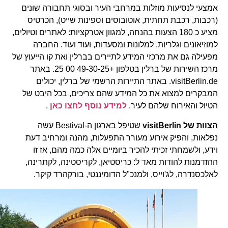
אמצעי לנסיעות מוזלות במרחבי העיר ובסוגי תחבורה שונים
(רכבות, רכבת תחתית, אוטובוסים וספינות שייט), הכרטיס
מציע כ 180 הצעות בהנחה, למגוון אטרקציות: לאתרים וטיולים,
למוזיאונים וגלריות, למלונות ומסעדות, ועוד ועוד. החברה
מפעילה גם את מרכזי המידע לתיירים בברלין ואת קו הייעוץ של
מרכז השירות של ברלין בטלפון +49-30-25 00 25. באתר
visitBerlin.de. באתר התיירות הרשמי של ברלין, יכולים
המבקרים למצוא את כל המידע שהם צריכים, בכל היבט של
הטיול והאירוח שלהם לעיר.
למידע נוסף לחצו כאן
.
הצוות של
visitBerlin
שטיפל בארגון ה-Bestival עשה
נפלאות, והפיק אירוע מעורר התפעלות, מהנה ומרחיב דעת
וידע, ולשמחתי זכיתי להכיר ביומיים אלה כמה מהם, אז זו
ההזדמנות להודות מאד ל: כריסטיאן, לקריסטינה, לקתרינה,
לאלכסנדרה, לג'וייס, ולמנכ"ל הדומיננטי, בורקהרד קיקר.