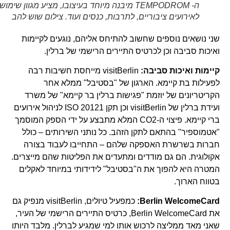
ה- TEMPODROM מיבנה מיוחד בעיצובו, מציע מגוון שימושים
לאירועים ציבוריים, לתרבות, כנסים ועוד. צילום שוש להב
שני נושאים נוספים שחשוב להתיחס אליהם, נוגעים לקיימות
ואיכות סביבה וכן לכרטיס התיירים הרישמי של ברלין.
קיימות ואיכות סביבה:
visitBerlin מייחסת חשיבות רבה
לפעילות בת קיימא. הארגון של "בסטיבל" ממלא אחר
הקריטריונים של יוזמת "פגישות ברלין בר קיימא" של משרד
ועידת ברלין של visitBerlin וכן תקן ISO 20121 לניהול אירועים
ברי קיימא. פיצוי ה-CO2 המלא מתבצע על ידי הספק המוסמך
"אטמוספיר" בהתאם לתקן הזהב. כל נותני השירותים – כולל
חברות בשרשרת האספקה שלהם – התחייבו לעבוד בצורה
אקולוגית. הם גם מודדים ומתעדים את הפליטות שהם מייצרים.
המטרה היא להפוך את ה"בסטיבל" לידידותי במיוחד לאקלים
בטווח הארוך.
WelcomeCard
Berlin
:
כמפעיל טיולים, visitBerlin מנפיק גם
את Berlin WelcomeCard, כרטיס התיירים הרישמי של העיר,
שאני מאד ממליצה לרכוש אותו למי שמגיע לברלין. מלבד היותו