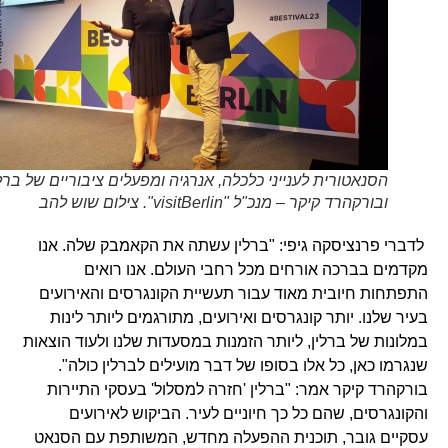
הסנאטורית לענייני כלכלה, אנרגיה ומפעלים ציבוריים של ברלין,
ובורקהרד קיקר – מנכ"ל "visitBerlin". צילום שוש להב
לדברי פרנציסקה גיפי: "ברלין עשתה את הקאמבק שלה. אנו
מקדמים בברכה אורחים מכל רחבי העולם. אנו רואים
התפתחות חיובית מאוד עבור תעשיית הקונגרסים והאירועים
בעיר שלנו. יותר קונגרסים ואירועים, מתורגמים ליותר לינות
במלונות של ברלין, ליותר הזמנות במסעדות שלנו ולעוד הוצאות
שנגרמו כאן, כל אלו בסופו של דבר מועילים לברלין כולה".
בורקהרד קיקר אמר: "ברלין 'חזרה למסלול' בעסקי התיירות
והקונגרסים, שהם כל כך חיוניים לעיר. הביקוש לאירועים
עסקיים גובר, תוכנית ההפעלה מחדש, המשותפת עם הסנאט