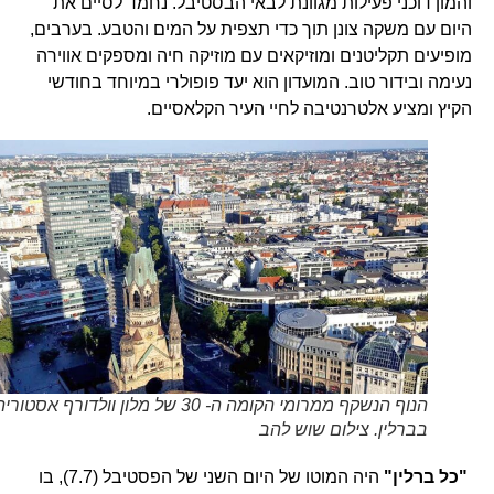
והמון דוכני פעילות מגוונת לבאי הבסטיבל. נחמד לסיים את
היום עם משקה צונן תוך כדי תצפית על המים והטבע. בערבים,
מופיעים תקליטנים ומוזיקאים עם מוזיקה חיה ומספקים אווירה
נעימה ובידור טוב. המועדון הוא יעד פופולרי במיוחד בחודשי
הקיץ ומציע אלטרנטיבה לחיי העיר הקלאסיים.
הנוף הנשקף ממרומי הקומה ה- 30 של מלון וולדורף אסטוריה
בברלין. צילום שוש להב
"כל ברלין"
היה המוטו של היום השני של הפסטיבל (7.7), בו