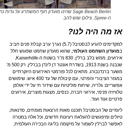
Sage Beach Berlin שהינו מועדון חוף המשתרע על גדות נהר
ה-Spree. צילום שוש להב
אז מה היה לנו?
למקדימים להגיע לבסטיבל (5.7) נערך ערב קבלת פנים חביב
ב
מועדון השחמט העולמי,
שהוא מועדון שחמט שפוגש חלל
אירועים, ממש בלב ברלין. 830 מ"ר בשטח ה-Kaiserhöfe,
שנבנה בשנת 1913, בשדרת אונטר דן לינדן בברלין, רק 500 מ'
משער ברנדנבורג. מתאים לכל פורמטי האירועים היוקרתיים
במגזר הציבורי והפרטי, עם קיבולת של עד 400 איש. שימושים
אפשריים: גלריה, שיחות פוליטיות עם שידור חי על ידי אולפן
טלוויזיה פנימי, אירועי חברה, כנסים, מצגות מוצרים, אירועים
פרטיים ועוד ועוד.
ליומיים של הבסטיבל תוכננו מאות הרצאות מומחים, סדנאות,
טיולים ומיפגשים להעלאת רעיונות חדשים, וכל אלה במטרה
לאפשר לברלין לשמור על מיקומה בליגה הבכירה העולמית,