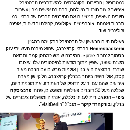
כמטרופולין התיירות והקונגרסים. למשתתפים הבסטיבל
איפשר ליצור תוכנית משלהם, בבחירה אישית מבין עשרות
סיורים נושאיים, המציגים את ההיבטים הרבים של ברלין, כמו:
תרבות ואמנות, אורבניזציה ואקולוגיה, קהילה וחדשנות, אופנה
וקולינריה ועוד.
פעילות היום הראשון של הבסטיבל התקיימה במגזין
Heeresbäckerei
בברלין קרויצברג, שהוא מיבנה תעשייתי ענק
בסמוך לנהר ה-Spree. המיבנה שימש כמחסן קמח ותבואה
משנת 1890, שופץ מתוך מודעות להיסטוריה שלו ועיצובו
שודרג. התוצאה היא בניין אולמות מרשים עם הרבה מאוד
קסם, אולי היפה ביותר בברלין-קרויצברג. הלוקיישן מארח
אירועים שהם עם יד על הדופק של העת הזו. את תוכנית היום,
שכללה מעל 50 דוברים פעילויות ומפגשים, פתחו
פרנציסקה
גיפי
– הסנאטורית לענייני כלכלה, אנרגיה ומפעלים ציבוריים של
ברלין, ו
בורקהרד קיקר
– מנכ"ל "visitBerlin".