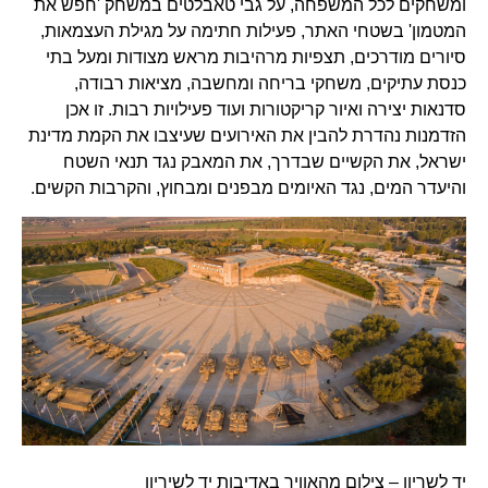
ומשחקים לכל המשפחה, על גבי טאבלטים במשחק 'חפש את
המטמון' בשטחי האתר, פעילות חתימה על מגילת העצמאות,
סיורים מודרכים, תצפיות מרהיבות מראש מצודות ומעל בתי
כנסת עתיקים, משחקי בריחה ומחשבה, מציאות רבודה,
סדנאות יצירה ואיור קריקטורות ועוד פעילויות רבות. זו אכן
הזדמנות נהדרת להבין את האירועים שעיצבו את הקמת מדינת
ישראל, את הקשיים שבדרך, את המאבק נגד תנאי השטח
והיעדר המים, נגד האיומים מבפנים ומבחוץ, והקרבות הקשים.
יד לשריון – צילום מהאוויר באדיבות יד לשיריון