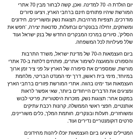
יום הולדת ה- 70 למדינה. ואכן, קשה לבחור מבין 70 אתרי
המורשת שיהיו פתוחים חינם ברחבי הארץ, ויציעו סיורים
מודרכים, תצפיות מרהיבות, תצוגות נשק ומשוריינים, חידונים
ומשחקים, זחילה בבונקרים ובתעלות, סדנאות יצירה, 'חפש את
הסליק', סיורים במרכז המבקרים החדש של בנק ישראל ועוד
שלל פעילויות לכל המשפחה.
ביום העצמאות ה-70 של מדינת ישראל, משרד התרבות
והספורט והמועצה לשימור אתרים, פותחים דלתות ב-70 אתרי
מורשת, שמספרים את סיפורה של הארץ על פני ציר זמן ארוך
במיוחד, מימי בית ראשון, דרך ימי המנדט הבריטי, מלחמת
העצמאות ועד ימינו בהווה. אתרי המורשת פזורים ברחבי הארץ
ומציגים את הדברים הייחודים ביותר, שאי אפשר לראות
במקום אחר: תצוגות נשק, מזכרות היסטוריות, פריטי לבוש
אותנטיים, חפצי ראשי הממשלה, קרונות רכבת עתיקים
ומשוחזרים, תעלות ובונקרים, חותמת המלך, כלים משוריינים,
סרטים דוקומנטריים נדירים ועוד.
המטיילים שיגיעו ביום העצמאות יוכלו ליהנות מחידונים