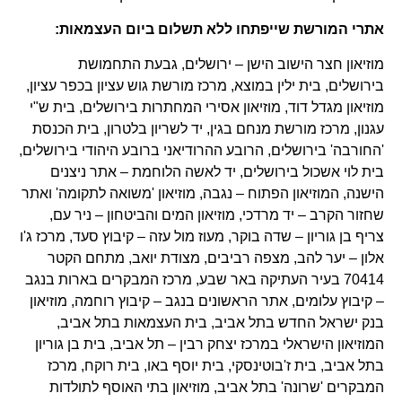
אתרי המורשת שייפתחו ללא תשלום ביום העצמאות:
מוזיאון חצר הישוב הישן – ירושלים, גבעת התחמושת
בירושלים, בית ילין במוצא, מרכז מורשת גוש עציון בכפר עציון,
מוזיאון מגדל דוד, מוזיאון אסירי המחתרות בירושלים, בית ש"י
עגנון, מרכז מורשת מנחם בגין, יד לשריון בלטרון, בית הכנסת
'החורבה' בירושלים, הרובע ההרודיאני ברובע היהודי בירושלים,
בית לוי אשכול בירושלים, יד לאשה הלוחמת – אתר ניצנים
הישנה, המוזיאון הפתוח – נגבה, מוזיאון 'משואה לתקומה' ואתר
שחזור הקרב – יד מרדכי, מוזיאון המים והביטחון – ניר עם,
צריף בן גוריון – שדה בוקר, מעוז מול עזה – קיבוץ סעד, מרכז ג'ו
אלון – יער להב, מצפה רביבים, מצודת יואב, מתחם הקטר
70414 בעיר העתיקה באר שבע, מרכז המבקרים בארות בנגב
– קיבוץ עלומים, אתר הראשונים בנגב – קיבוץ רוחמה, מוזיאון
בנק ישראל החדש בתל אביב, בית העצמאות בתל אביב,
המוזיאון הישראלי במרכז יצחק רבין – תל אביב, בית בן גוריון
בתל אביב, בית ז'בוטינסקי, בית יוסף באו, בית רוקח, מרכז
המבקרים 'שרונה' בתל אביב, מוזיאון בתי האוסף לתולדות