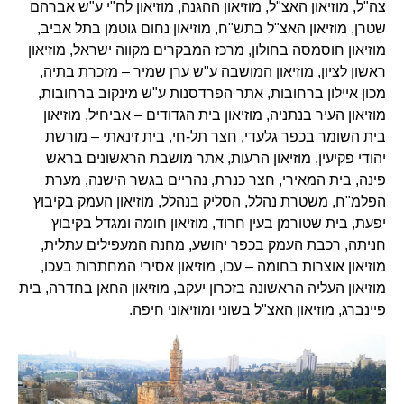
צה"ל, מוזיאון האצ"ל, מוזיאון ההגנה, מוזיאון לח"י ע"ש אברהם
שטרן, מוזיאון האצ"ל בתש"ח, מוזיאון נחום גוטמן בתל אביב,
מוזיאון חוסמסה בחולון, מרכז המבקרים מקווה ישראל, מוזיאון
ראשון לציון, מוזיאון המושבה ע"ש ערן שמיר – מזכרת בתיה,
מכון איילון ברחובות, אתר הפרדסנות ע"ש מינקוב ברחובות,
מוזיאון העיר בנתניה, מוזיאון בית הגדודים – אביחיל, מוזיאון
בית השומר בכפר גלעדי, חצר תל-חי, בית זינאתי – מורשת
יהודי פקיעין, מוזיאון הרעות, אתר מושבת הראשונים בראש
פינה, בית המאירי, חצר כנרת, נהריים בגשר הישנה, מערת
הפלמ"ח, משטרת נהלל, הסליק בנהלל, מוזיאון העמק בקיבוץ
יפעת, בית שטורמן בעין חרוד, מוזיאון חומה ומגדל בקיבוץ
חניתה, רכבת העמק בכפר יהושע, מחנה המעפילים עתלית,
מוזיאון אוצרות בחומה – עכו, מוזיאון אסירי המחתרות בעכו,
מוזיאון העליה הראשונה בזכרון יעקב, מוזיאון החאן בחדרה, בית
פיינברג, מוזיאון האצ"ל בשוני ומוזיאוני חיפה.