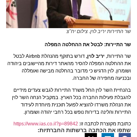
שר התיירות יריב לוין. צילום יח"צ
שר התיירות: לבטל את ההחלטה המפלה
שר התיירות,
יריב לוין,
דורש בתוקף מהנהלת Airbnb לבטל
את ההחלטה המפלה להסיר מהאתר דירות מהיישובים ביהודה
ושומרון. לוין הדגיש כי מדובר בהחלטה מבישה ואומללה
ובכניעה מחפירה של החברה.
בהנחיית השר לוין החל משרד התיירות לגבש צעדים מידיים
להגבלת פעילות החברה בכל הארץ. במקביל הנחה השר לוין
את הנהלת משרדו להוציא לפועל תוכנית מיוחדת לעידוד
התיירות והלינה בדירות נופש בכל רחבי יהודה ושומרון.
כתובת מקוצרת לכתבה זו:
https://www.ias.co.il?p=89842
שתפו את הכתבה ברשתות החברתיות: