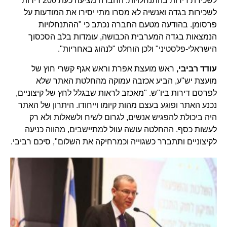
לשכירת דירות בהתנחלויות. החברה מציעה כעת 200 דירות
לשכירות בגדה ואנשיה לא מסרו מתי יסירו את המודעות על
פרסומן. בהודעה מטעם החברה נכתב כי "ההתנחלויות
הנמצאות בגדה המערבית הכבושה, עומדות בלב הסכסוך
הישראלי-פלסטיני" ולכן הוחלט "לנהוג באחריות".
עודד רביבי,
ראש מועצת אפרת וראש אגף קשרי חוץ של
מועצת יש"ע, הביע אכזבה עמוקה מהחלטת האתר שלא
לפרסם דירות ביו"ש. "מאכזב לראות שבגלל לחץ של קיצוניים,
נכנע האתר ופוגע בעצם מהות קיומו וייחודו. היתרון של האתר
היה ביכולת להפגיש אנשים, לגרום לשיח ולשאלות ולא רק
לעשות כסף. ההחלטה עושה עוול למתיישבים, מהווה כניעה
לקיצוניים ותתברר כשגוייה וכמרחיקה את השלום", סיכם רביבי.