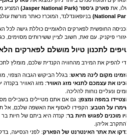
פארקים המפורסמים ביותר ניתן למצוא את
פארק באנף (Banff National Park)
לו, את
פארק ג'ספר (Jasper National Park)
המציע מסלולי
National Par
בניופאונדלנד, המוכרז כאתר מורשת עולמית של 
ניסה החופשית לפארקים הלאומיים כוללת גישה לכל האזורים
זורי פיקניק. עם זאת, חשוב לציין ששירותים מסוימים, כגון ק
יפים לתכנון טיול מושלם לפארקים הלאומי
י להפיק את המירב מהחוויה הקנדית שלכם, מומלץ לתכנן את
זמינו מקום לינה מראש
: בגלל הביקוש הגבוה הצפוי, מומלץ
ינו את עצמכם לתנאי מזג האוויר
: מזג האוויר בקנדה יכול
ים ונעליים נוחות להליכה.
צטיידו במפה ומצפן
: גם אם אתם מטיילים בשבילים מסומני
ימרו על הטבע
: הקפידו לאסוף את האשפה שלכם, אל תאכיל
ו מוכנים לפגוש חיות בר
: קנדה היא ביתם של חיות בר רבות
תקרב אליהן.
דקו את אתר האינטרנט של הפארק
: לפני הנסיעה, בדקו 