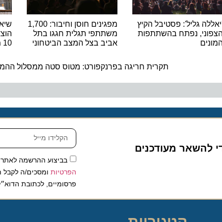
ה גליל': פסטיבל הקיץ
מפגינים חוסן וחיבור: 1,700
שיא היסט
ני, נפתח בהשתתפות
משתתפי תגלית חגגו בתל
הוצאות ה
ם
אביב בצל המצב הביטחוני
10 מיליארד האירו
ה
תקרית חריגה בפרנקפורט: מטוס סטה ממסלול ההמראה 
להשאר מעודכנים
בביצוע ההרשמה לאתר, אני
הפרטיות
ומסכים/ה לקבל תכנים 
פרסומיים, לכתובת הדוא״ל שלי.
קטגוריות