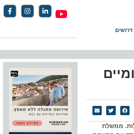
שים
יים
. ממשלת