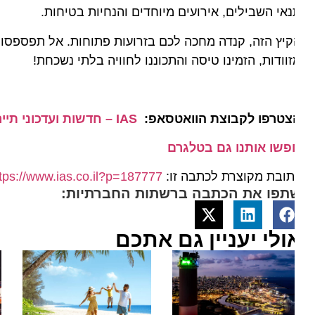
אי השבילים, אירועים מיוחדים והנחיות בטיחות.
יץ הזה, קנדה מחכה לכם בזרועות פתוחות. אל תפספסו את ה
וודות, הזמינו טיסה והתכוננו לחוויה בלתי נשכחת!
צטרפו לקבוצת הוואטסאפ:
IAS – חדשות ועדכוני תיירות מהארץ ומהעולם
פשו אותנו גם בטלגרם
ובת מקוצרת לכתבה זו:
https://www.ias.co.il?p=187777
תפו את הכתבה ברשתות החברתיות:
ולי יעניין גם אתכם