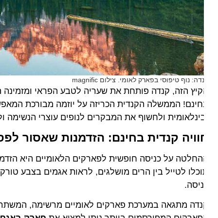
דה: נוף טיפוסי בפארק לאומי. צילום magnific
יץ הזה, קנדה פותחת את שעריה לטבע הפראי ומזמינה תייר
ינם! הממשלה הקנדית הכריזה על יוזמה מבורכת המאפשרת 
ינלאומית ולחשוף את המבקרים לנופים עוצרי הנשימה ולמגוו
וויה קנדית בחינם: הזדמנות שאסור לפספס
חלטה על כניסה חופשית לפארקים הלאומיים היא הזדמנות פ
כלו לטייל בין הרים מושלגים, לראות אגמים בצבע טורקיז, 
יסה.
דה מתגאה במערכת פארקים לאומיים מרשימה, המשתרעת על פ