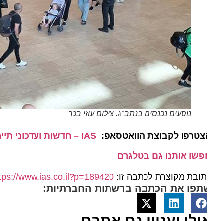
נוסעים נכנסים בנתב"ג. צילום עוזי בכר
צטרפו לקבוצת הוואטסאפ:
IAS – חדשות ועדכוני תיירות מהארץ ומהעולם
פשו אותנו גם בטלגרם
ובת מקוצרת לכתבה זו:
https://www.ias.co.il?p=189420
תפו את הכתבה ברשתות החברתיות:
ולי יעניין גם אתכם