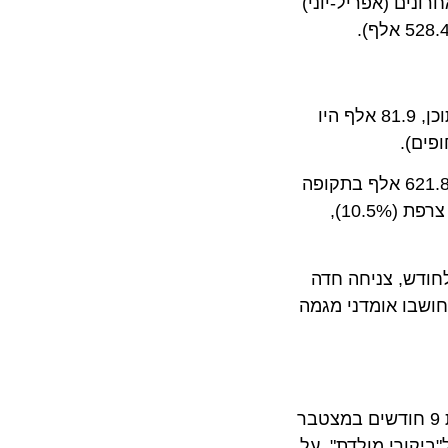
ים (אפריל-יוני)
בגזרת התיירות הנכנסת, נרשמו בחודש יוני 83.3 אלף כניסות מבקרים לישראל, שיפור לעומת יוני 2025 (56.6 אלף). מתוכן, 81.9 אלף היו
במבט על המחצית הראשונה של השנה (ינואר-יוני 2026), נרשמו 439.7 אלף כניסות מבקרים, ירידה משמעותית לעומת 621.8 אלף בתקופה
המקבילה ב-2025. פילוח מדינות המקור מראה כי ארה"ב נותרה יעד המקור המוביל עם 36.0% מכלל המבקרים, אחריה צרפת (10.5%),
רשמו 48.1 אלף כניסות בממוצע לחודש, צניחה חדה
, לא חושבו אומדני מגמה
זה, הלמ"ס משנה את שיטת החישוב ומציגה הגדרה מעודכנת ל"מהגר ישראלי" – אזרח ששהה בחו"ל לפחות 9 חודשים במצטבר
רי מולדת". על