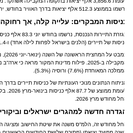
לעומת 3,856.6 אלף יציאות בתקופה המקבילה אשתקד.
וצע 512.3 אלף יציאות בדרך האוויר בחודש, ירידה קלה לעומת הממוצע של שלושת החודשים שקדמו להם (528.4 אלף).
ניסות המבקרים: עלייה קלה, אך רחוקה מי
סות של תיירים (הלנים בישראל לפחות לילה אחד) ו-1.4 אלף היו כניסות של מבקרי יום (כולל נוסעים באוניות שייט חופים).
לכה המאוחדת (7.6%) ורוסיה (5.3%).
לעומת ממוצע 
ל מחודש מרץ 2026.
גדרה חדשה למהגרים ישראלים וביקורי מו
נה ממועד יציאתו (מתוכם שלושת החודשים הראשונים ברציפו