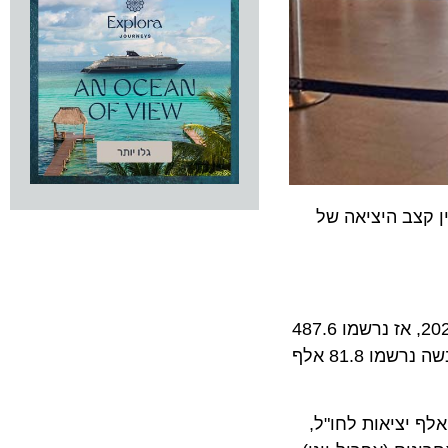
בין קצב היציאה של
על פי נתוני ביקורת הגבולות, במהלך חודש יוני נרשמו 918.4 אלף יציאות של ישראלים לחו"ל – זינוק אדיר לעומת יוני 2025, אז נרשמו 487.6
אלף יציאות בלבד. רובם המוחלט של הישראלים (90%) בחרו לצאת מהארץ בדרך האוויר (824.8 אלף יציאות). דרך היבשה נרשמו 81.8 אלף
י, בסיכום חצי-שנתי (ינואר-יוני 2026) נרשמה ירידה קלה בתנועה הכוללת, עם 3,364.4 אלף יציאות לחו"ל,