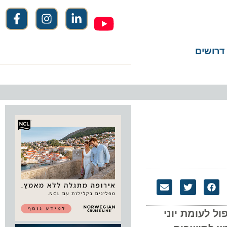
שים
קרוב ל-920 אלף – כמעט כפול לעומת יוני