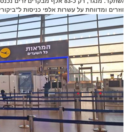
אשתקד. מנגד, רק כ-83 אלף מבקרי
וזרים ומדווחת על עשרות אלפי כניסות ל"ביקורי מו