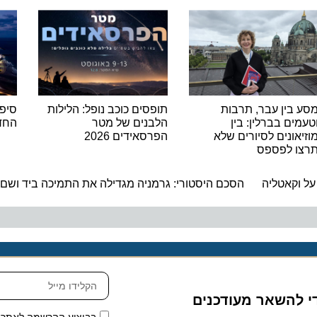
ין עבר, תרבות
תופסים כוכב נופל: הלילות
סיפורו ש
ם בברלין: בין
הלבנים של מטר
החדש לש
ונים לסיורים שלא
הפרסאידים 2026
 לפספס
ה
קאטליה
הסכם היסטורי: גרמניה מגדילה את התמיכה ביד ושם ל-5 מיליון אירו בשנה
להשאר מעודכנים
בביצוע ההרשמה לאתר, אני