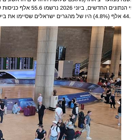
פי הנתונים החדשים, ביוני
הגרים ישראלים שסיימו את ביקור המולדת שלהם וחזרו למקום מגוריהם בחו"ל.