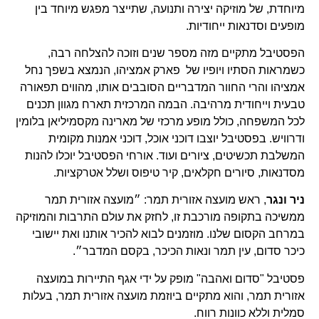
מיוחדת, של מוזיקה יצירה ותנועה, שתייצר מפגש מיוחד בין
מופעים וסדנאות ייחודיות.
הפסטיבל מתקיים מזה מספר שנים וזוכה להצלחה רבה,
כשמראות הסתיו ויופיו של פארק אמציהו, הנמצא בשפך נחל
אמציהו והרי החוור המדבריים הסובבים אותו, מהווים תפאורה
טבעית וייחודית מרהיבה. הבמה המרכזית תארח מגוון תכנים
לכל המשפחה, כולל מופע מרכזי של מארינה מקסמיליאן בלומין
ודרוויש. בפסטיבל יוצבו דוכני אוכל, דוכני אמנות מקומית
המשלבת תכשיטים, ציורים ועוד. אורחי הפסטיבל יוכלו להנות
מסדנאות, סיורים חקלאים, קיר טיפוס ושלל אטרקציות.
ניר ונגר
, ראש מועצה אזורית תמר: ״מועצה אזורית תמר
ממשיכה בתקופה מורכבת זו, לחזק את עולם התרבות והמוזיקה
במרחב הקסום שלנו. מוזמנים לבוא להכיר אותנו ואת יישובי
כיכר סדום, עין תמר ונאות הכיכר, בקסם המדבר״.
פסטיבל "סדום ואהבה" מופק על ידי אגף התיירות במועצה
אזורית תמר, והוא מתקיים ביוזמת מועצה אזורית תמר, בעלות
סמלית וללא כוונות רווח.