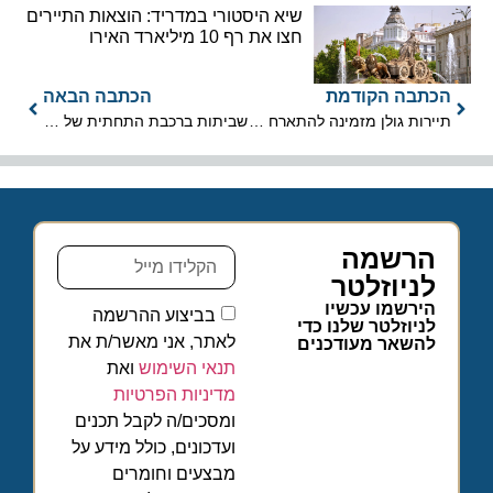
שיא היסטורי במדריד: הוצאות התיירים
חצו את רף 10 מיליארד האירו
הכתבה הקודמת
הכתבה הבאה
תיירות גולן מזמינה להתארח ב'עונת הדובדבן בגולן'
שביתות ברכבת התחתית של לונדון: לקראת השיבושים הבאים
הרשמה
לניוזלטר
הירשמו עכשיו
בביצוע ההרשמה
לניוזלטר שלנו כדי
לאתר, אני מאשר/ת את
להשאר מעודכנים
תנאי השימוש
ואת
מדיניות הפרטיות
ומסכים/ה לקבל תכנים
ועדכונים, כולל מידע על
מבצעים וחומרים