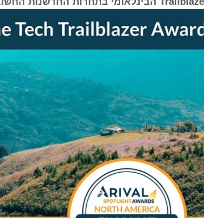
Tr הבינלאומי בתחרות החדשנות החשובה בעולם בתחום ה- Travel Tech - ע"י ארגון Arival הבינלאומי