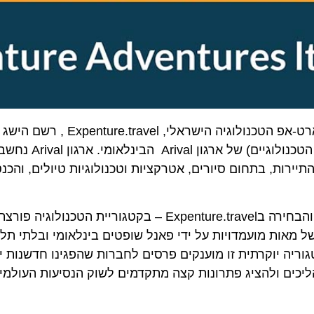
גאווה ישראלית עצומה בצמרת ענף התיירות הגלובלי: סטארט-אפ הטכנולוגי
וזכה במקום השני בפרס ה Tech Trailblazer (פורצי הדרך הטכנולוגי
ת, בתחום סיורים, אטרקציות וטכנולוגיות טיולים, והכנסים 
פרס זה הוא תו האיכות היוקרתי ביותר בתעשייה העולמית, והבחירה בExpenture.travel – בקטגור
אות מועמדויות על ידי פאנל שופטים בינלאומי ובלתי תלוי, ה
יוקרתית זו מוענקים פרסים לחברות שהפגינו חדשנות יוצאת 
ם ולהציג פתרונות קצה מתקדמים לשוק הנסיעות העולמי. יצוי