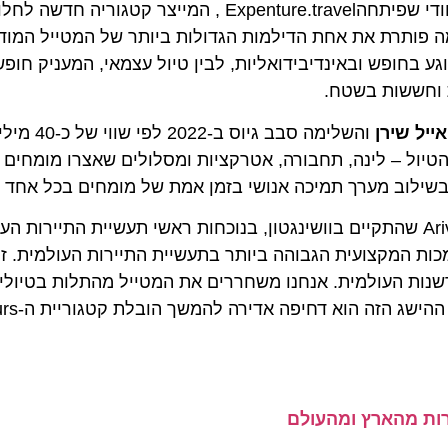
ההכרה הבינלאומית המרשימה מגיעה בעקבות המודל הייחודי שפיתחהExpenture.travel , המייצר
ת Self-Guided Tour . הפלטפורמה פותרת את אחת הדילמות הגדולות ביותר של המטייל המו
בחופש ובאינדיבידואליות, לבין טיול עצמאי, המעניק חופש מל
ששות בשטח.
 שירן
והשלימה סבב גיוס ב-2022 ל
 – לינה, תחבורה, אטרקציות ומסלולים שאצרו מומחים מקומ
וב מערך תמיכה אנושי בזמן אמת של מומחים בכל אחד מהיע
 מנכ"ל החברה, אשר קיבל את הפרס בכנס Arival שהתקיים בוושינגטון, בנוכחות ראשי תעשיית התיירו
שמעותית מארגון Arival שהוא הסמכות המקצועית הגבוהה ביותר בתעשיית התיירות העולמית.
העולמית. אנחנו משחררים את המטייל מהתלות בטיולים מא
מסורתיים, מבלי לוותר על השקט הנפשי והדי