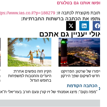
פשו אותנו גם בטלגרם
ובת מקוצרת לכתבה זו:
https://www.ias.co.il?p=188279
תפו את הכתבה ברשתות החברתיות:
ולי יעניין גם אתכם
פורו של שרטון: הפרויקט
הקיץ הזה נופשים אחרת:
'יאלל
דש לשיקום שפך הירקון
היעדים וההטבות למשפחות
הצפו
בחופש הגדול
המוני
הכתבה הקודמת
"מפה נקום": מיצג אומנותי של זיו קורן ונעם חורב בעזריאלי ת"א