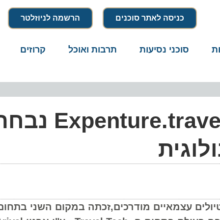
כניסה לאתר סוכנים
הרשמה לניוזלטר
סוכני נסיעות
תרבות ואוכל
קרוזים
דרו
סטארט-אפ התיירות re.travel
וגית