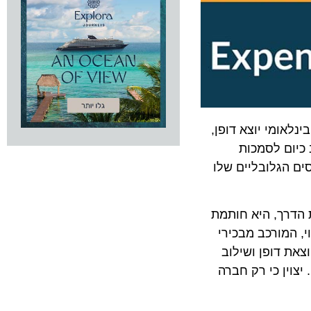
ה הישראלי, Expenture.travel , רשם הישג בינלאומי יוצא דופן,
ים) של ארגון Arival הבינלאומי. ארגון Arival נחשב כיום לסמכות
הגלובליים שלו
יית הטכנולוגיה פורצת הדרך, היא חותמת
מורכב מבכירי
דופן ושילוב
ן כי רק חברה