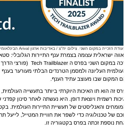
ודת הזכייה במקום השני. צילום יח"צ / באדיבות ארגון Arival הבינלאומי
ולמית העליונה ולמסמן הטרנדים הבלתי מעורער בענף התיירו
 המקום שבו מעוצב עתיד הענף.
כות רשמית ויוצאת דופן. היא נעשתה לאחר סינון קפדני של מ
ומחים והאנליסטים של תעשיית התיירות העולמית. בקטגוריה 
ם של טכנולוגיה כדי לשפר את חוויית המטייל, לייעל תהליכי
ת נוספת זכתה בפרס בקטגוריה זו.