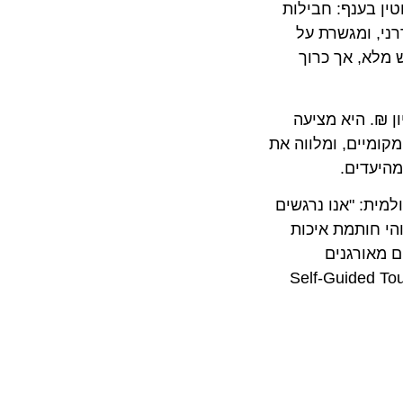
 קטגוריה חדשה לחלוטין בענף: חבילות
דרני, ומגשרת על
א, אך כרוך
פי שווי של כ-40 מיליון ₪. היא מציעה
יים, ומלווה את
דים.
ת העולמית: "אנו נרגשים
 זוהי חותמת איכות
ורגנים
וק הלוגיסטי. ההישג הזה הוא דחיפה אדירה להמשך הובלת קטגוריית ה-Self-Guided Tours