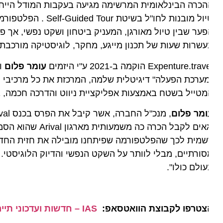
טיול מובנות לחו"ל בשיט
ער שבין טיול מאורגן, המעניק ביטחון ושקט נפשי, אך פוגע 
שרות שעות של תכנון מייגע, מחקר, לוגיסטיקה מורכבת וח
Expenture.tra הוקמה ב-2021 ע"י היזמים
עומר פלום
ו
אייל
ערכת הפעלה" דיגיטלית שלמה, המרכזת את כל מרכיבי הטיול
טייל בשטח באמצעות אפליקציית ניווט והדרכה חכמה, בשיל
ומר פלום
,
וגאים לקבל הכרה כה מ
מית לכך שהפלטפורמה שפיתחנו מובילה את חזית החדשנות 
ולם כולו".
צטרפו לקבוצת הוואטסאפ:
IAS – חדשות ועדכוני תיירות מהארץ ומהעולם