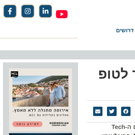
שים
Expentu נבחר לטופ
הפלטפורמה הישראלית, שפיתחה מודל ייחודי לטיולים עצמאיים מודרכים,זכתה במקום השני בתחום ה-Tech