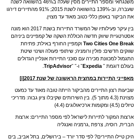
משנגחאי ומספר התיירים מסין שעלה ב46% בהשוואה לשנה
שעברה, וב-139% בהשוואה לשנת 2015; 91% מהתיירים דירגו
את הביקור באופן כללי כטוב מאוד עד מצוין.
בין עיקר פעילותיו של המשרד התיירות בשנת 2017 הוא מונה
אסטרטגיית שיווק חדשה הכוללת השקה של קמפיינים ביניהם
Two Cities One Break
וקמפיין החורף באילת; פתיחת
שווקים חדשים: פולין ורומניה; שיתופי פעולה ושינוי שיטת
התגמול למכוונת מכירה עם סוכני התיירות אונליין הגדולים
בעולם דוגמת "
Expedia
" ו-" "
TripAdvisor
.
מאפייני התיירות במחצית הראשונה של שנת 2017[i]
שביעות רצון התיירים מהביקור הייתה טובה מאוד עד כמעט
מצוינת (4.3 מתוך 5). בין השירותים שקיבלו ציון גבוה: מדריכי
טיולים (4.5) ומקומות ארכיאולוגים (4.4)
ארצות המקור לתיירות לישראל לפי מספר התיירים: ארצות
הברית, רוסיה, צרפת ,גרמניה ואנגליה
היכן טיילו התיירים? לפי סדר יורד – בירושלים, בתל אביב, בים