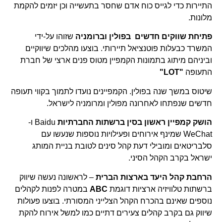
התיירות כדי לגייס כוח אדם שחסר בתעשייה וכן יזמים להקמת
מלונות.
פתיחת שווקים חדשים בפולין וברומניה
שזוהו על-ידי
המשרד כבעלות פוטנציאל תיירותי. בוצעו מהלכים שיווקיים
וביניהם מיתוג בתמונות הקמפיין מטוס פנים ארצי של חברת
התעופה
"LOT"
שיטוס במשך שנה בפולין. הקמפיינים נועדו לתמוך בקווי תעופה
חדשים שנפתחו לאחרונה מפולין ומרומניה לישראל.
הושק קמפיין ראשון בסין ברשתות החברתיות
Baidu ו-
WeChat שמינף אירוחים ופעילויות נוספות שנעשו עם
סלבריטאים ומובילי דעת קהל סינים לטובת בניית המותג
ישראל בקרב הקהל הסיני.
הרחבת קהל היעד בארצות הברית
– לראשונה נעשה שיווק
ברשתות טלוויזיה ארציות דוגמת
ABC
במטרה לפנות לקהלים
נוספים שאינם בהכרח הקהל הצלייני המסורתי. בוצעו פעולות
שיווק גם בקרב קהלים צעירים דתיים כמו למשל אירוח להקת