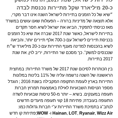
כ-20 מיליארד שקל מתיירות נכנסת לבדה
״שיא של כל הזמנים בתיירות לישראל השנה אינו דבר מקרי,
אלא תוצאה של מדיניות ברורה – הפעולות שאנו עושים במשרד
מאז כניסתי לתפקיד, הביאו את ישראל לשיא חסר תקדים
בתיירות לישראל, כאשר שנת 2017 שברה את שיא כל הזמנים
בכניסת תיירים לישראל עם כ-700 אלף תיירים יותר, והביאה
לשיא בהכנסות למדינה מענף התיירות עם כ-20 מיליארד ש״ח
שנכנסים למשק". כך מסכם שר התיירות, יריב לוין, את שנת
2017 בתיירות.
בין הכותרות לסיכום שנת 2017 של משרד התיירות: במחצית
הראשונה של השנה נרשמה עליה של 11% בלינות במלונות
התיירות בארץ לעומת התקופה המקבילה בשנת 2016 ; הוגדל
מספר הטיסות השבועיות לאילת באמצעות תמרוץ חברות
תעופה במענקים. בשיא – יותר מ-50 טיסות שבועיות לשדה
התעופה בעובדה; פתיחת 18 קווי תעופה מיעדים חדשים
לנתב"ג בתמיכת משרד התיירות ע"י חברות גדולות כמו:
Wizz Air
,
Ryanair
,
LOT
,
Hainan
ו-
WOW
;פתיחת קו חדש