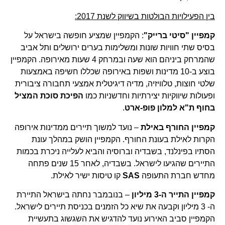
בין הפעילויות הבולטות בשיווק לשנת 2017:
קמפיין "סיטי ברייק"
: הקמפיין שמציע חופשה בישראל על
בסיס שתי חוויות שונות ומשלימות בערים ירושלים ותל אביב
שהמרחק ביניהם הוא שעה ובמרחק 4 שעות מאירופה. הקמפיין
בוצע ב-10 מדינות ושפות באירופה שכללו חשיפה באמצעות
שלטי חוצות, טלוויזיה, מדיה דיגיטלית אמצעי תחבורה ציבורית
ופעולות שיווקיות יצירתיות וחדשניות כמו
הפיכת סוכת המציל
בחוף ת"א למלון פופ-ארט
.
קמפיין החורף באילת
– נועד למשוך תיירים ממדינות אירופה
הקרות לאילת בעונת החורף. הקמפיין הושק במהלך עונת
הסתיו בפינלנד, בשבדיה וברוסיה והביא לעלייה ניכרת בכמות
התיירים שהגיעו לישראל. בשבדיה, לאחר 15 שנים פתחה
מחדש חברת התעופה
SAS
קו טיסות ישיר לאילת.
קמפיין התייר ה-3 מיליון
– בנובמבר נחתה בישראל התיירת
ה- 3 מיליון וקבעה את שיא כל הזמנים בכניסת תיירים לישראל.
הקמפיין סביב האירוע נועד להדגיש את השגשוג בתעשיית