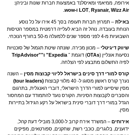
אירופה, ממיאמי ומאיסלנד באמצעות חברות שונות וביניהן:
Ryanair, Wizz Air ו-wow.
,
LOT
באילת
– תמרוץ חברות תעופה בסך 45 אירו על כל נוסע
הנוחת בעובדה. נוהל זה הביא לעלייה דרמטית במספר הטיסות
השבועיות מ-4 לפני מספר שנים ללמעלה מ-50 בחורף הנוכחי.
שיווק דיגיטלי
– מכוון מכירה. שונתה שיטת תגמול של סוכנויות
נסיעות אונליין (
OTAs
) דוגמת "
Expedia" ו""TripAdvisor
לפיה התשלום מתבצע לפי הצלחה.
קורס למורי דרך סינים בישראל לליווי קבוצות מסין
– השנה
נערך קורס ראשון מסוגו ל- 40 מלווי קבוצות
(tour leaders)
מסין שיסייעו למורי הדרך הישראלי, דוברי האנגלית, בתרגום
והסברים לקבוצות הסיניות. הקורס נועד להתמודד עם המחסור
הגדל במורי דרך דוברי סינית בישראל על רקע הגידול בתיירות
מסין.
אירוחים
– המשרד אירח קרוב ל-3,000 מובילי דעת קהל,
ידוענים, בלוגרים, כוכבי רשת, שחקנים, ספורטאים, מפיקים