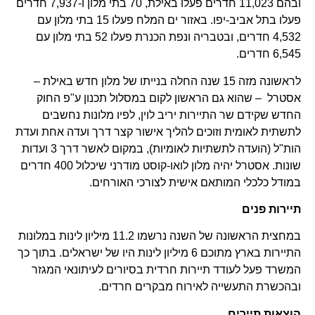
ובהם 11,023 חדרים פעלו באילת, 70 בתי מלון ו-7,937 חדרים
פעלו בתל אביב-יפו. באזור ים המלח פעלו 15 בתי מלון עם
4,532 חדרים, ובטבריה ונפת הכנרת פעלו 52 בתי מלון עם
6,545 חדרים.
לראשונה מזה 15 שנה החלה בנייתו של מלון חדש באילת –
אסטרל – שהוא גם הראשון לקום במסלול תכנון ע"פ החוק
החדש שקידם שר התיירות יריב לוין, לפיו מלונות נחשבים
לתשתית לאומית וזוכים להליך אישור קצר דרך ועדה אחת ועדת
הות"ל (הועדה לתשתיות לאומיות), במקום לאשר דרך 3 ועדות
שונות. אסטרל יהיה מלון לואו-קוסט מודרני שיכלול 400 חדרים
במודל כלכלי המותאם אישית לצורכי האורחים.
תיירות פנים
במחצית הראשונה של השנה נרשמו 11.2 מיליון לינות במלונות
התיירות בארץ מתוכם 6 מיליון לינות היו של ישראלים. בתוך כך
המשרד פעל לעודד תיירות חרדית בסיורים לעיתונאי המגזר
ובהכשרת התעשייה לאירוח מבקרים חרדים.
הוצאות תיירים