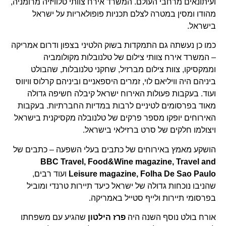
ועיתונאים מרחבי העולם. המשרד אירח צוותי טלוויזיה מרומניה,
מהודו ומסין במטרה לצלם תכניות פופולאריות על ישראל
בישראל.
כמו כן נעשתה גם התמקדות בשוק הלטיני בצפון ודרום אמריקה
– המשרד אירח צוותי צילום של טלנובלות מקולומביה
וממקסיקו, צוות צילום מברזיל, שחקני טלנובלות, שהבולט
ביניהם היה וויליאם לוי, זמרים היספאניים וביניהם קרלוס וויווס
ועוד. בעקבות פעולות האירוח ישראל קיבלה חשיפה גדולה
מאוד בפרסומים לטיניים לרבות במדיות החברתיות. בעקבות
האירוחים יופקו מספר פרקים של טלנובלה מקסיקנית בישראל
ויצולמו חלקים של סרט ברזילאי בישראל.
הושקע מאמץ באירוחים של כתבים בעלי השפעה – כתבים של
BBC Travel, Food&Wine magazine, Travel and
Leisure magazine, Folha De Sao Paulo
ועוד רבים,
שהניבו נוכחות גדולה של ישראל כיעד תיירות טרנדי ומוביל
בפרסומי תיירות ולייף סטייל באמריקה.
אורח בולט נוסף השנה היה
פרז הילטון
שהגיע עם משפחתו