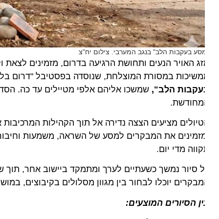
סע בעקבות הלב" בנגב המערבי. צילום יח"צ
ג האויר הנעים ותחושת הרגיעה בדרום, מזמינים לצאת ולטיי
משיכות במסורת המוצלחת, שנוסדה בפסטיבל "דרום בלב" 
עקבות הלב",
שמשכו אליהם אלפי מטיילים עד כה. הסדרה ת
מחודשת.
יולים מציעים הצצה נדירה אל תוך הקהילות המרכיבות את ה
זמינים את המבקרים למסע של השראה, משמעות וחיבור לאומ
ווה מדי יום.
 סיור נמשך כשעתיים לערך ומתמקד ביישוב אחר, תוך שימת 
בקרים יוכלו לבחור בין מגוון מסלולים בקיבוצים, במושבים 
ן הסיורים המוצעים: