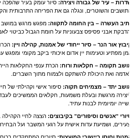
רות – עיר של גבורה ויצירה:
ושבים והשוטרים, ונגלה גם את הפריחה התרבותית והקולינ
תיב העשרה – בין החומה לתקווה:
מפגש מרגש במושב הסמוך
דבקת אבני פסיפס צבעוניות על חומת הגבול כביטוי לאמונה 
בוץ אור הנר – סיור ייחודי של אמנות, קהילה ויין
:
הכרות עם
ן מפתיע וטעימות יין אדום איכותי ביקב מקומי ומפגש עם עול
ושב תקומה – חקלאות ורוח:
הכרת ענפי החקלאות הייחודיי
אדמה ואת היכולת להשתקם ולצמוח מתוך השברים.
ושב יתד – מצמיחים תקוה:
סיפור אישי וקהילתי של חיים ב
צירה מרגשת ובעלת משמעות, חקלאים הממשיכים לעבד את ה
ייה יומיומית לבנות עתיד.
ורי "אנשים וסיפורים" בקיבוצים:
הצצה לחיי הקהילה בקיבו
עירים, ושמיעת עדות אישית על רגעי המשבר ועל הבחירה הי
נות וחוסן ביישובי המועצות:
סיורים המתמקדים בכוחה של 