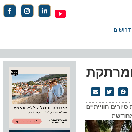
שים
מרתקת
ים חווייתיים
דשת