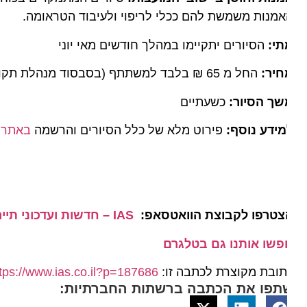
מנות משמשת להם ככלי לריפוי ולעיבוד הטראומה.
תי:
הסיורים יתקיימו במהלך חודשים מאי יוני
חיר:
החל מ 65 ₪ בלבד למשתתף (בסבסוד מנהלת תקומה).
שך הסיור:
כשעתיים
ידע נוסף:
פירוט מלא של כלל הסיורים והרשמה
באתר הבש
צטרפו לקבוצת הוואטסאפ:
IAS – חדשות ועדכוני תיירות מהארץ ומהעולם
פשו אותנו גם בטלגרם
ובת מקוצרת לכתבה זו:
https://www.ias.co.il?p=187686
תפו את הכתבה ברשתות החברתיות: