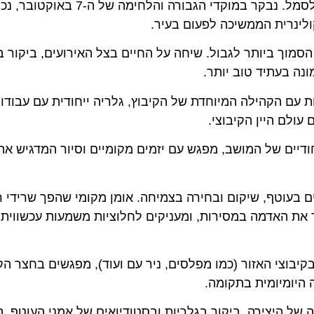
סיור עומק בעיר שהפכה לסמל. נבקר במוקדי הגבורה והל
רית הממשיכה לפעום בעיר.
 ביותר לגבול. שיחה על החיים בצל האירועים, ביקור במיזם
בעתיד טוב יותר.
 הקהילה המיוחדת של הקיבוץ, גלריה ייחודית עם עבודות ב
ם היין הקיבוצי.
ם של המושב, מפגש עם יזמים מקומיים וסיור המדגיש את הח
עוטף, שיקום ובחירה בצמיחה. אומן מקומי שהפך שרידי רקט
אדמה במסירות, ומעניקים לחלוציות משמעות עכשווית ואמ
צי האזור (כמו מפלסים, ניר עם ועוד), מפגשים בחצר הקיבוץ
ומיומית בתקומה.
היצירה. ביקור בגלריות ובסטודיואים של אמני העוטף, המש