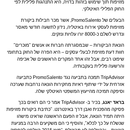
מזויפות תוך שימוש בזהות בדויה, היא התנהגות פלילית לפי
החוק הפלילי האיטלקי.
הבעלים של PromoSalento, אשר מכר חבילות ביקורת
מזויפות לעסקי אירוח באיטליה, נידון לתשעה חודשי מאסר
ונדרש לשלם כ-8000 יורו עלויות ונזקים.
הונאת הביקורות – שבמסגרתה חברות או אנשים "מוכרים"
חוות דעת מזויפת לבעלי עסקים – היא הפרה של החוק בתחומי
שיפוט רבים, אבל זהו אחד המקרים הראשונים של אכיפה
והרשעה פלילית בעקבותיה.
TripAdvisor תמכה בתביעה נגד PromoSalento כתביעה
אזרחית על ידי שיתוף ראיות מחקירות הונאה נרחבות שערכה
וסיפקה תמיכה מהייעוץ המשפטי האיטלקי שלה.
בראד יאנג
, בכיר ב- TripAdvisor אמר כי הם רואים בכך
פסיקה מהפכנית ואבן דרך באינטרנט. "כתיבת ביקורות מזויפות
היתה תמיד הונאה, אבל זו הפעם הראשונה שראינו מישהו
שנשלח על כך לכלא", והוסיף כי הם משקיעים הרבה במניעת