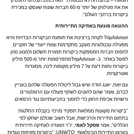
הונאות – ובהצלחה לא מבוטלת. "מאז 2015 הצלחנו להפסיק
את את פעילותן של יותר מ-60 חברות שונות שעסקו במכירת
ביקורות ברחבי העולם".
ההונאה פוגעת באתיקה התיירותית
TripAdvisor לקחה ברצינות את תופעת הביקורות הבדויות והיא
מפעילה טכנולוגיות מעקב מתקדמות וצוות ייעודי של חוקרים
לתפוס חברות המספקות ביקורות תמורת תשלום ולמנוע מהן
לפעול באתר. ב- TripAdvisorמתפרסמות יותר מ-500 מיליון
ביקורות וחוות דעת על 7 מיליון מקומות לינה, מסעדות
ואטרקציות.
עם זאת, יאנג הודה שיש גבול ליכולת הפעולה שלהם בענייין
לבדם, ואמר שהם להוטים לשתף פעולה עם הרגולטורים
ורשויות אכיפת החוק כדי לתמוך בתביעותיהם נגד הרמאים.
"ביקורות מקוונות ממלאות תפקיד מרכזי בקבלת החלטות
בתחום התיירות והרכישות, אבל חשוב שכולם ישחקו לפי
הכללים", אמר
פסקל לאמי
, יו"ר הוועדה לאתיקה תיירותית
בארגון התיירות הבינלאומי UNWTO, "ביקורות מזויפות נוגדות