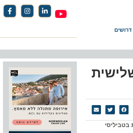
שים
לישית
ביליסי