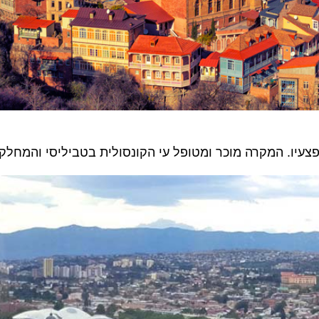
ו. המקרה מוכר ומטופל עי הקונסולית בטביליסי והמחלקה ל