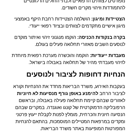
מפורטים לצוותים הרפואיים ולבתי החולים הרלוונטיים
להתמודדות וזיהוי מקרים חשודים.
הצטיידות ומיגון:
הושלמה הצטיידות רחבת היקף באמצעי
מיגון אישיים מתקדמים לצוותים ובציוד רפואי ייעודי.
בקרה בנקודות הכניסה:
הוקמו מנגנוני זיהוי ואיתור מוקדם
לנוסעים השבים מאזורי תחלואה פעילים בעולם.
מעבדות ייעודיות:
הוקמה והוכשרה מערכת רפואית מיוחדת
לזיהוי מעבדתי מהיר של תחלואה באבולה בישראל.
הנחיות דחופות לציבור ולנוסעים
בעקבות האירוע, משרד הבריאות מחדד את ההנחיות וקורא
לציבור הרחב
להימנע באופן גורף מנסיעות לא חיוניות
לאזורים שבהם קיימת תחלואה פעילה באבולה, ובראשם
הרפובליקה הדמוקרטית של קונגו ואוגנדה. במקרים שבהם
הנסיעה חיונית והכרחית, מומלץ לפנות לקבלת ייעוץ פרטני
ומקדים במרפאות המטיילים המוסמכות, בהתאם להנחיות
המפורטות המופיעות באתר משרד הבריאות.