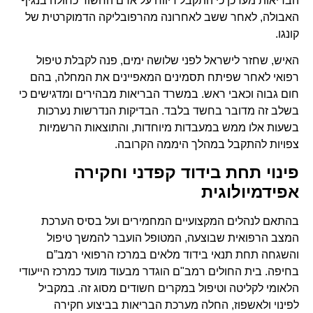
הבריאות מעדכן כי התקבל דיווח על אדם החשוד כחולה בנגיף
האבולה, לאחר ששב לאחרונה מהרפובליקה הדמוקרטית של
קונגו.
האיש, שחזר לישראל לפני שלושה ימים, פנה לקבלת טיפול
רפואי לאחר שפיתח תסמינים המאפיינים את המחלה, בהם
חום גבוה וכאבי ראש. במשרד הבריאות מבהירים ומדגישים כי
בשלב זה מדובר בחשד בלבד. הבדיקות הנדרשות נערכות
בשעות אלו ממש במעבדות מיוחדות, והתוצאות הרשמיות
צפויות להתקבל במהלך היממה הקרובה.
פינוי תחת בידוד קפדני וחקירה
אפידמיולוגית
בהתאם לנהלים המקצועיים המחמירים ועל בסיס הערכת
המצב הרפואית שבוצעה, המטופל הועבר להמשך טיפול
והשגחה תחת תנאי בידוד מלאים במרכז הרפואי רמב”ם
בחיפה. בית החולים רמב"ם הוגדר מבעוד מועד כמרכז הייעודי
הלאומי לקליטה וטיפול במקרים חשודים מסוג זה. במקביל
לפינוי ולאשפוז, החלה מערכת הבריאות בביצוע חקירה