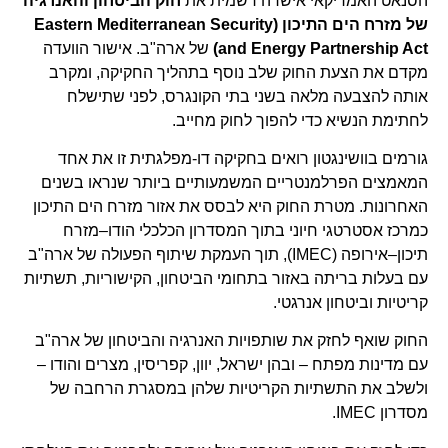
הסנאט האמריקאי אישרה רשמית את
חוק הביטחון והאנרגיה
של מזרח הים התיכון
(Eastern Mediterranean Security
and Energy Partnership Act)
של ארה"ב. אישור הוועדה
מקדם את הצעת החוק שלב נוסף בתהליך החקיקה, ומקרב
אותה להצבעה מלאה בשני בתי הקונגרס, לפני שתישלח
לחתימת הנשיא כדי להפוך לחוק מחייב.
גורמים בוושינגטון רואים בחקיקה דו-מפלגתית זו את אחד
המאמצים הפרלמנטריים המשמעותיים ביותר שנראו בשנים
האחרונות. מטרת החוק היא לבסס את אזור מזרח הים התיכון
כמרכז אסטרטגי חיוני בתוך המסדרון הכלכלי הודו–מזרח
תיכון–אירופה (IMEC), תוך העמקת שיתוף הפעולה של ארה"ב
עם בעלות בריתה באזור בתחומי הביטחון, הקישוריות, תשתיות
קריטיות וביטחון אנרגטי.
החוק שואף לחזק את שותפויות האנרגיה והביטחון של ארה"ב
עם מדינות מפתח – ובהן ישראל, יוון, קפריסין, מצרים והודו –
ולשלב את התשתיות הקריטיות שלהן במסגרת הרחבה של
מסדרון IMEC.