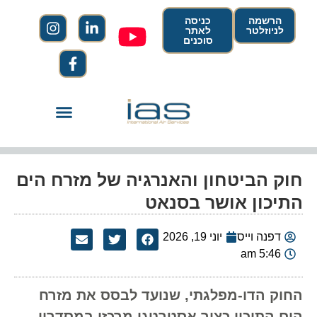
הרשמה
כניסה
לניוזלטר
לאתר
סוכנים
חוק הביטחון והאנרגיה של מזרח הים
התיכון אושר בסנאט
דפנה וייס
יוני 19, 2026
5:46 am
החוק הדו-מפלגתי, שנועד לבסס את מזרח
הים התיכון כציר אסטרטגי מרכזי במסדרון