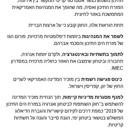
התיכון משמש כגשר אסטרטגי קריטי המקשר בין אירופה,
המזרח התיכון ואסיה, מה שהופך את המנהיגות האמריקאית
המתמשכת באזור לחיונית.
תחת הוראות אלה, החוק קובע כי על ארצות הברית:
לשמר את המנהיגות
ביוזמות דיפלומטיות מרכזיות, פורום הגז
של מזרח הים התיכון והסכמי אברהם.
לתמוך בתשתיות ובאינטגרציה
, ולקדם יוזמות אנרגיה,
תחבורה וביטחון שימצבו את האזור כחוליה מרכזית במסדרון
IMEC.
כינוס פגישה רשמית
בין מזכיר המדינה האמריקאי לשרים
החוץ של יוון, קפריסין וישראל.
למנף מסגרות מדיניות קיימות
, תוך הנחיית מזכיר המדינה
להשתמש ב"חוק השותפות לביטחון ואנרגיה במזרח הים התיכון
של 2019" כמפת דרכים לקידום קישוריות והגברת הדיאלוג
המשולש בנושאי ביטחון ימי, הגנת סייבר והגנה על תשתיות
קריטיות.