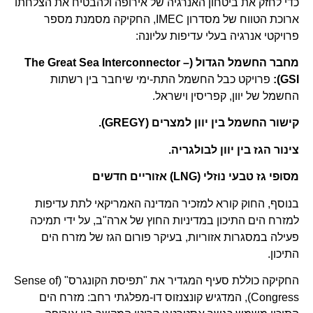
כדי לחזק את ביטחון האנרגיה של אירופה ולהבטיח את הצלחתו
ארוכת הטווח של מסדרון IMEC, החקיקה מסמנת מספר
פרויקטי אנרגיה בעלי עדיפות עליונה:
מחבר החשמל הגדול (The Great Sea Interconnector –
GSI):
פרויקט כבל החשמל התת-ימי שיחבר בין רשתות
החשמל של יוון, קפריסין וישראל.
קישור החשמל בין יוון למצרים (GREGY).
צינור הגז בין יוון לבולגריה.
מסופי גז טבעי נוזלי (LNG) אזוריים חדשים
בנוסף, החוק קורא למזכיר המדינה האמריקאי לתת עדיפות
למזרח הים התיכון במדיניות החוץ של ארה"ב, על ידי תמיכה
פעילה במסגרות אזוריות, בעיקר פורום הגז של מזרח הים
התיכון.
החקיקה כוללת סעיף המגדיר את "תפיסת הקונגרס" (Sense of
Congress), המדגיש קונצנזוס דו-מפלגתי רחב: מזרח הים