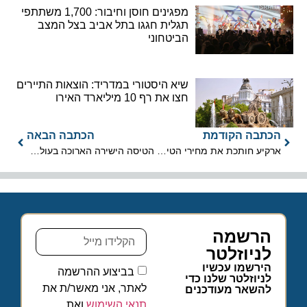
מפגינים חוסן וחיבור: 1,700 משתתפי
תגלית חגגו בתל אביב בצל המצב
הביטחוני
שיא היסטורי במדריד: הוצאות התיירים
חצו את רף 10 מיליארד האירו
הכתבה הקודמת
הכתבה הבאה
ארקיע חותכת את מחירי הטיסות ל-40 יעדים ב-15% הנחה
הטיסה הישירה הארוכה בעולם מסידני ללונדון תמריא ב-2027
הרשמה
לניוזלטר
הירשמו עכשיו
בביצוע ההרשמה
לניוזלטר שלנו כדי
לאתר, אני מאשר/ת את
להשאר מעודכנים
תנאי השימוש
ואת