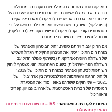
החקיקה נהנתה מתנופה דו-מפלגתיות חזקה כבר מתחילת
דרכה. היא הוצגה לראשונה בבית הנבחרים בשנה שעברה על
ידי חברי הקונגרס בראד שניידר (דמוקרט) וגאס ביליראקיס
(רפובליקני). השנה, הוגשה הצעת חוק מקבילה בסנאט על ידי
הסנאטורים קורי בוקר (דמוקרט) ודייוויד מקורמיק (רפובליקני),
וזכתה לתמיכה מיידית משני צדי המתרס.
אם החוק יעבור ויחתם סופית, "חוק הביטחון והאנרגיה של
מזרח הים התיכון" יסמן את הניצחון החקיקתי הגדול השלישי
של השדולה היוונית-אמריקאית (בשיתוף פעולה הדוק עם
השדולה הפרו-ישראלית) בשנים האחרונות. הוא מצטרף ל"חוק
השותפות לביטחון ואנרגיה במזרח הים התיכון של 2019"
ול"חוק ההגנה והשותפות הפרלמנטרית בין ארה"ב ליוון של
2021" – שני חוקים ששדרגו באופן יסודי את המסגרת
המוסדית של הברית האסטרטגית של ארה"ב עם יוון, קפריסין
והאזור כולו.
הצטרפו לקבוצת הוואטסאפ:
IAS – חדשות ועדכוני תיירות
מהארץ ומהעולם